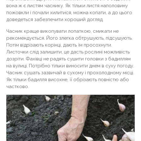
вона ж є листям часнику. Як тільки листя наполовину
пожовкли і почали хилитися, можна копати, а до цього
доведеться забезпечити хороший догляд.
Часник краще викопувати лопаткою, смикати не
рекомендується. Його злегка обтрушують, підсушують.
Потім відрізають корінці, дають їм просохнути.
Листочки слід залишити, це дасть рослині можливість
дозріти. Фахівці не радять сушити головки з бадиллям
на вулиці. Потрібно тільки виносити днем ​​в суху погоду.
Часник сушать зазвичай в сухому і прохолодному місці.
Як тільки бадилля висохне, її обрізають повністю або
частково.