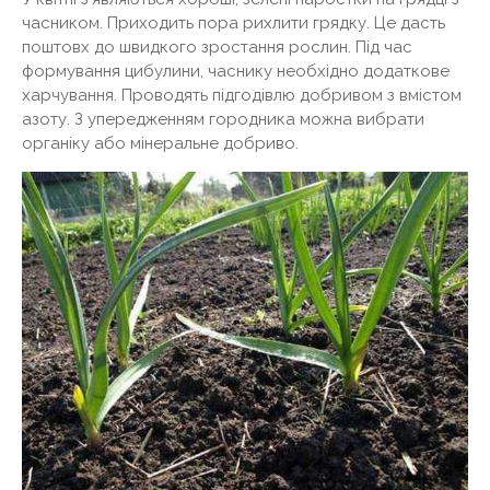
часником. Приходить пора рихлити грядку. Це дасть
поштовх до швидкого зростання рослин. Під час
формування цибулини, часнику необхідно додаткове
харчування. Проводять підгодівлю добривом з вмістом
азоту. З упередженням городника можна вибрати
органіку або мінеральне добриво.