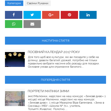
Категорія
Своїми Руками
НАСТУПНА СТАТТЯ
ПОСІВНИЙ КАЛЕНДАР 2017 РОКУ
Для того щоб все культури, які ви посадите у себе на
ділянці, давали багатий урожай, потрібно не тільки
правильно вибрати насіння або розсаду для посадки.
Основне умови для отримання багатого...
ПОПЕРЕДНЯ СТАТТЯ
ПОРТРЕТИ МАТІНКИ ЗИМИ
змістМалюнки, надіслані на наш конкурс «Зимове диво«.1
місце2 місце Малюнки, надіслані на наш конкурс
«Зимове диво«. 1 місце Мазиріна Віра Євгенівна. «Зима в
Соснівці».МБУ «Школа № 71», учитель,
Тольятті.Живопис. Полотно....