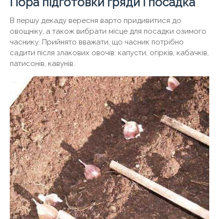
Пора підготовки гряди і посадка
В першу декаду вересня варто придивитися до
овощніку, а також вибрати місце для посадки озимого
часнику. Прийнято вважати, що часник потрібно
садити після злакових овочів: капусти, огірків, кабачків,
патисонів, кавунів.