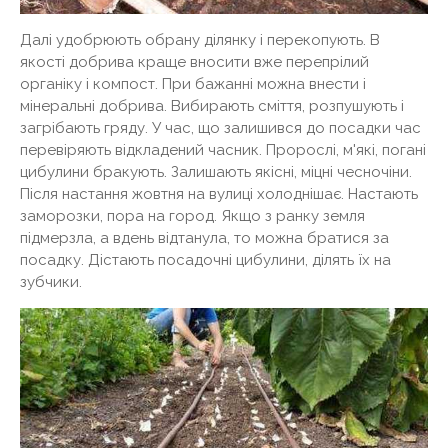
Далі удобрюють обрану ділянку і перекопують. В
якості добрива краще вносити вже перепрілий
органіку і компост. При бажанні можна внести і
мінеральні добрива. Вибирають сміття, розпушують і
загрібають гряду. У час, що залишився до посадки час
перевіряють відкладений часник. Пророслі, м'які, погані
цибулини бракують. Залишають якісні, міцні чесночіни.
Після настання жовтня на вулиці холоднішає. Настають
заморозки, пора на город. Якщо з ранку земля
підмерзла, а вдень відтанула, то можна братися за
посадку. Дістають посадочні цибулини, ділять їх на
зубчики.