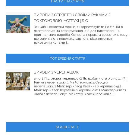
НАСТУПНА СТАТТЯ
ВИРОБИ З СЕРВЕТОК СВОЇМИ РУКАМИ З
ПОКРОКОВОЮ ІНСТРУКЦІЄЮ
Звичайні серветки можна використовувати не тільки в
якості елемента сервірування, а й для виготовлення
оригінальних виробів. Основна перевага серветок в тому,
що вони мають невелику вартість, відрізняються
яскравими квітами і...
ПОПЕРЕДНЯ СТАТТЯ
ВИРОБИ З ЧЕРЕПАШОК
зміст1 Підготовка черепашок2 Як зробити отвір в мушлі?3
Рамка з черепашок3.1 Майстер-клас4 Серце з
черепашок4.1 Майстер-клас5 Картина з черепашок5.1
Майстер-клас6 Корабель з черепашок6.1 Майстер-клас7
Жаба з черепашок7.1 Майстер-клас8 Сережки з...
КРАЩІ СТАТТІ