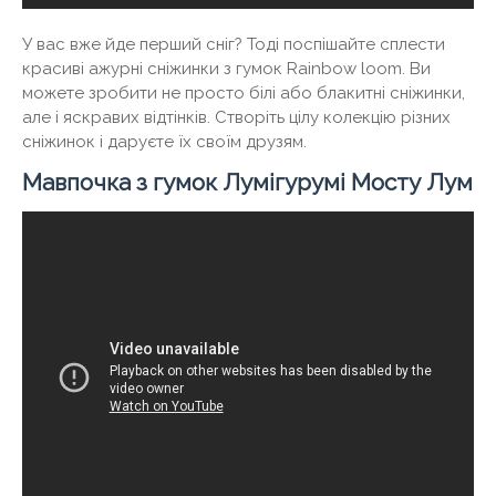
У вас вже йде перший сніг? Тоді поспішайте сплести
красиві ажурні сніжинки з гумок Rainbow loom. Ви
можете зробити не просто білі або блакитні сніжинки,
але і яскравих відтінків. Створіть цілу колекцію різних
сніжинок і даруєте їх своїм друзям.
Мавпочка з гумок Лумігурумі Мосту Лум