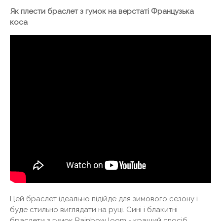
Як плести браслет з гумок на верстаті Французька
коса
Цей браслет ідеально підійде для зимового сезону і
буде стильно виглядати на руці. Сині і блакитні
браслети з гумок Rainbow loom - кращий спосіб