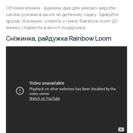
Об'ємна ялинка - відмінна ідея для зимової вироби
своїми руками в школі чи дитячому садку. Здивуйте
друзів і близьких, сплетіть з гумок Rainbow loom 3D-
ялинку і піднесіть в якості подарунка.
Сніжинка, райдужка Rainbow Loom