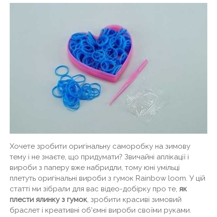
Хочете зробити оригінальну саморобку на зимову
тему і не знаєте, що придумати? Звичайні аплікації і
вироби з паперу вже набридли, тому юні умільці
плетуть оригінальні вироби з гумок Rainbow loom. У цій
статті ми зібрали для вас відео-добірку про те,
як
плести ялинку з гумок
, зробити красиві зимовий
браслет і креативні об'ємні вироби своїми руками.