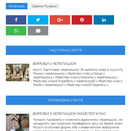
Категорія
Своїми Руками
НАСТУПНА СТАТТЯ
ВИРОБИ З ЧЕРЕПАШОК
зміст1 Підготовка черепашок2 Як зробити отвір в мушлі?3
Рамка з черепашок3.1 Майстер-клас4 Серце з
черепашок4.1 Майстер-клас5 Картина з черепашок5.1
Майстер-клас6 Корабель з черепашок6.1 Майстер-клас7
Жаба з черепашок7.1 Майстер-клас8 Сережки з...
ПОПЕРЕДНЯ СТАТТЯ
ВИРОБИ З ЧЕРЕПАШОК МАЙСТЕР КЛАС
Чимало привозять з пляжного відпочинку черепашки, які
нагадують про приємне проведення часу на березі моря.
Мушлі особливої ​​форми або з незвичайним візерунком