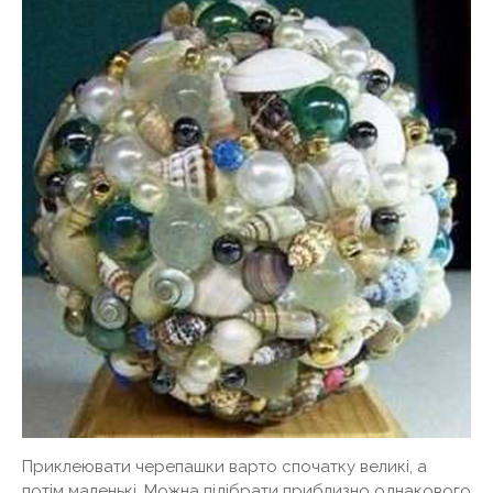
Приклеювати черепашки варто спочатку великі, а
потім маленькі. Можна підібрати приблизно однакового