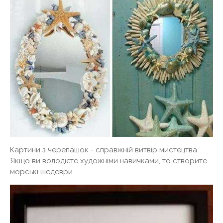
Картини з черепашок - справжній витвір мистецтва.
Якщо ви володієте художніми навичками, то створите
морські шедеври.