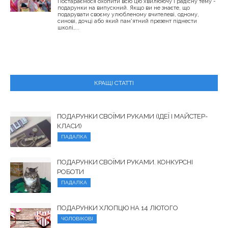
Постараємося охопити всю цю хвилюючу і радісну тему -
подарунки на випускний. Якщо ви не знаєте, що
подарувати своєму улюбленому вчителеві, одному,
синові, дочці або який пам'ятний презент піднести
школі,...
КРАЩІ СТАТТІ
ПОДАРУНКИ СВОЇМИ РУКАМИ (ІДЕЇ І МАЙСТЕР-
КЛАСИ)
ПАДАЛКА
ПОДАРУНКИ СВОЇМИ РУКАМИ. КОНКУРСНІ
РОБОТИ
ПАДАЛКА
ПОДАРУНКИ ХЛОПЦЮ НА 14 ЛЮТОГО
ЧОЛОВІКОВІ