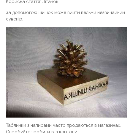
Корисна стаття: Літачок
За допомогою шишок може вийти вельми незвичайний
сувенір.
Таблички з написами часто продаються в магазинах.
Спробуйте зробити їх з картону.