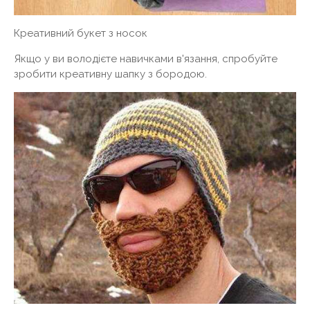
Креативний букет з носок
Якщо у ви володієте навичками в'язання, спробуйте
зробити креативну шапку з бородою.