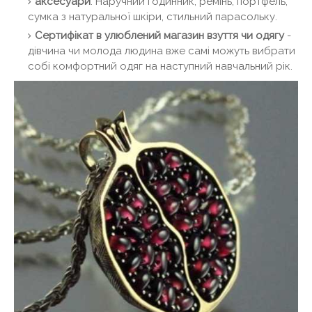
аксесуари
: Наручний годинник, ремінь, портфель,
сумка з натуральної шкіри, стильний парасольку.
Сертифікат в улюблений магазин взуття чи одягу
-
дівчина чи молода людина вже самі можуть вибрати
собі комфортний одяг на наступний навчальний рік.