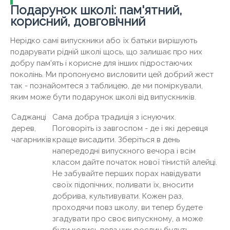
Подарунок школі: пам'ятний,
корисний, довговічний
Нерідко самі випускники або їх батьки вирішують
подарувати рідній школі щось, що залишає про них
добру пам'ять і корисне для інших підростаючих
поколінь. Ми пропонуємо висловити цей добрий жест
так - познайомтеся з таблицею, де ми поміркували,
яким може бути подарунок школі від випускників.
Саджанці
Сама добра традиція з існуючих.
дерев,
Поговоріть із завгоспом - де і які деревця
чагарників
краще висадити. Зберіться в день
напередодні випускного вечора і всім
класом дайте початок нової тінистій алейці.
Не забувайте перших порах навідувати
своїх підопічних, поливати їх, вносити
добрива, культивувати. Кожен раз,
проходячи повз школу, ви тепер будете
згадувати про своє випускному, а може
бути колись повз цих рослин будуть