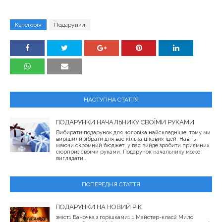
Категорія
Подарунки
НАСТУПНА СТАТТЯ
ПОДАРУНКИ НАЧАЛЬНИКУ СВОЇМИ РУКАМИ
Вибирати подарунок для чоловіка найскладніше, тому ми
вирішили зібрати для вас кілька цікавих ідей. Навіть
маючи скромний бюджет, у вас вийде зробити приємних
сюрприз своїми руками. Подарунок начальнику може
виглядати...
ПОПЕРЕДНЯ СТАТТЯ
ПОДАРУНКИ НА НОВИЙ РІК
зміст1 Баночка з горішками1.1 Майстер-клас2 Мило