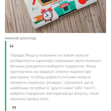
іменний шоколад
Порада! Якщо 4-класники не зовсім можуть
розібратися в характері і перевагах свого вчителя і
батькам доводиться вибирати подарунок, більш
грунтуючись на традиції і своєму поданні про
викладача, то більш дорослі учні вже можуть
провести серйозну "розвідку" і дізнатися, що ж
найбільше потрібно їх "другої мами" (або "папі") і
вибрати подарунок викладачеві до випуску, який
приємно здивує його.