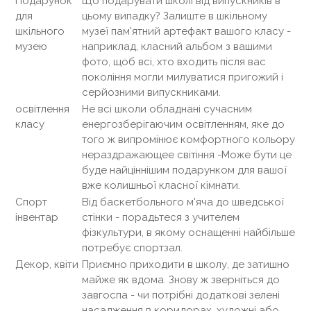
Подарунок
Що подарувати школі від випускників в
для
цьому випадку? Залиште в шкільному
шкільного
музеї пам'ятний артефакт вашого класу -
музею
наприклад, класний альбом з вашими
фото, щоб всі, хто входить після вас
покоління могли милуватися пригожий і
серйозними випускниками.
освітлення
Не всі школи обладнані сучасним
класу
енергозберігаючим освітленням, яке до
того ж випромінює комфортного кольору
нераздражающее світіння -Може бути це
буде найціннішим подарунком для вашої
вже колишньої класної кімнати.
Спорт
Від баскетбольного м'яча до шведської
інвентар
стінки - порадьтеся з учителем
фізкультури, в якому оснащенні найбільше
потребує спортзал.
Декор, квіти
Приємно приходити в школу, де затишно
майже як вдома. Знову ж зверніться до
завгоспа - чи потрібні додаткові зелені
насадження в коридорах, художні або