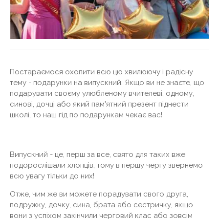
Постараємося охопити всю цю хвилюючу і радісну
тему - подарунки на випускний. Якщо ви не знаєте, що
подарувати своєму улюбленому вчителеві, одному,
синові, дочці або який пам'ятний презент піднести
школі, то наш гід по подарункам чекає вас!
Випускний - це, перш за все, свято для таких вже
подорослішали хлопців, тому в першу чергу звернемо
всю увагу тільки до них!
Отже, чим же ви можете порадувати свого друга,
подружку, дочку, сина, брата або сестричку, якщо
вони з успіхом закінчили черговий клас або зовсім