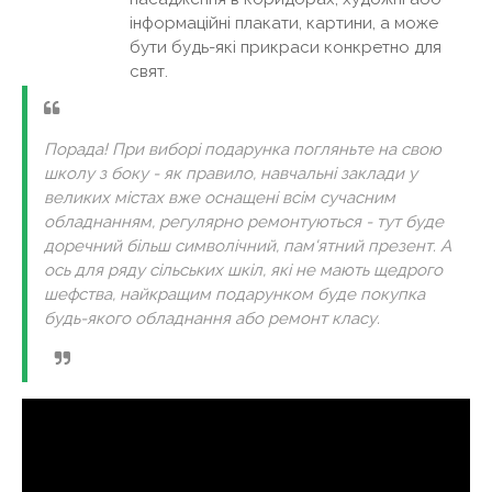
інформаційні плакати, картини, а може
бути будь-які прикраси конкретно для
свят.
Порада! При виборі подарунка погляньте на свою
школу з боку - як правило, навчальні заклади у
великих містах вже оснащені всім сучасним
обладнанням, регулярно ремонтуються - тут буде
доречний більш символічний, пам'ятний презент. А
ось для ряду сільських шкіл, які не мають щедрого
шефства, найкращим подарунком буде покупка
будь-якого обладнання або ремонт класу.