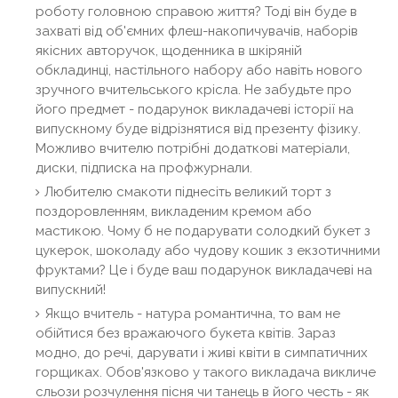
роботу головною справою життя? Тоді він буде в
захваті від об'ємних флеш-накопичувачів, наборів
якісних авторучок, щоденника в шкіряній
обкладинці, настільного набору або навіть нового
зручного вчительського крісла. Не забудьте про
його предмет - подарунок викладачеві історії на
випускному буде відрізнятися від презенту фізику.
Можливо вчителю потрібні додаткові матеріали,
диски, підписка на профжурнали.
Любителю смакоти піднесіть великий торт з
поздоровленням, викладеним кремом або
мастикою. Чому б не подарувати солодкий букет з
цукерок, шоколаду або чудову кошик з екзотичними
фруктами? Це і буде ваш подарунок викладачеві на
випускний!
Якщо вчитель - натура романтична, то вам не
обійтися без вражаючого букета квітів. Зараз
модно, до речі, дарувати і живі квіти в симпатичних
горщиках. Обов'язково у такого викладача викличе
сльози розчулення пісня чи танець в його честь - як