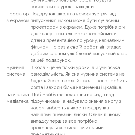
поспішати на урок і ваші діти.
Проектор
Подарунок школі на вечорі зустрічі від
з екраном
випускників цілком може бути сучасним
проектором з екраном. Дуже потрібна річ
для класу - вчитель може познайомити
дітей з презентацією по уроку, навчальним
фільмом. Не раз в своїй роботі він згадає
добрим словом улюблений випускний клас
за цей подарунок.
музична
Школа - це не тільки уроки, а й учнівська
система
самодіяльність. Якісна музична система не
буде зайвою в жодній школі - вона зробить
свята і заходи більш насиченим і цікавіше.
навчальна
Щоб майбутнє покоління не сидів над
медіатека
підручниками, а набувало знання в ногу з
часом, виберіть в якості подарунка
навчальні ліцензійні диски. Однак в цьому
випадку перш за все потрібно
проконсультуватися з учителями-
предметниками.