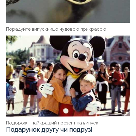
Порадуйте випускницю чудовою прикрасою
Подорож - найкращий презент на випуск
Подарунок другу чи подрузі