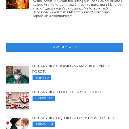
ручної роботи2.1 Майстер-клас3 Ананас з шампанського і
цукерок3.1 Майстер-клас4 Сніговик з пляшки4.1 Майстер-
клас5 Подарунковий сніговик5.1 Майстер-клас6
Паровозик из конфет6.1 Майстер-клас7 Новорічна
коробочка з сюрпризом7.1...
КРАЩІ СТАТТІ
ПОДАРУНКИ СВОЇМИ РУКАМИ. КОНКУРСНІ
РОБОТИ
ПАДАЛКА
ПОДАРУНКИ ХЛОПЦЮ НА 14 ЛЮТОГО
ЧОЛОВІКОВІ
ПОДАРУНКИ ОДНОКЛАСНИЦЬ НА 8 БЕРЕЗНЯ
ПОДАРУНКИ