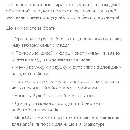
Грошовий баланс школяра або студента часом дуже
обмежений, але дуже не хочеться залишити в такий
знаменний день подругу або друга без подаруночка!
Що ви можете вибрати:
Оригінальну ручку, блокнотик, пенал або будь-яку
іншу забавну канцприладдя.
"Прикольна" дизайну флеш-накопичувач - він явно
стане в нагоді в подальшому навчанні.
Іменну кружку / подушку / футболку з відповідним
нагоди дизайном.
Постер, статуетку, кулон, диск або інший сувенір,
як-то пов'язаний з його або її кумирами.
Набір найулюбленіших "смачненького".
Дівчину ви можете порадувати букетом її
найулюбленіших квітів.
Милі USB-пристрої: вентилятор, міні-холодильник
для напоїв, пилосос для чищення клавіатури,