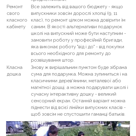
Ремонт
Все залежить від вашого бюджету - якщо
свого
випускники зовсім дорослі хлопці (9, 11
класного
клас), то ремонт цілком можна довірити їм
кабінету
самим. В якості альтернативи подарунок
школі на випускний може бути наступним -
замовити роботу у професійній бригади,
яка виконає роботу "від і до" - від покупки
всього необхідного для ремонту до
розвішування штор.
Класна
Знову ж вирішальним пунктом буде зібрана
дошка
сума для подарунка. Можна зупиниться і на
класичними дерев'яними, металевої або
магнітної дошці, а можна подарувати школі і
сучасну інтерактивну дошку - великий
сенсорний екран. Останній варіант можна
піднести від всієї лінійки випускних класів -
щоб зовсім не спустошити гаманці батьків.