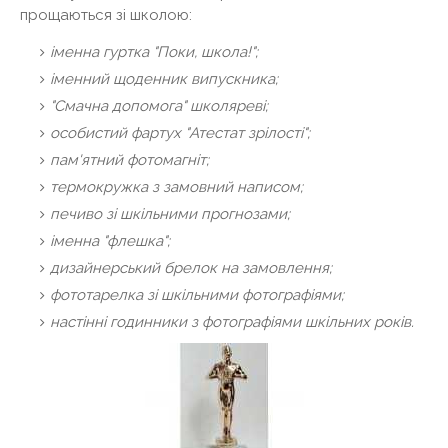
прощаються зі школою:
іменна гуртка "Поки, школа!";
іменний щоденник випускника;
"Смачна допомога" школяреві;
особистий фартух "Атестат зрілості";
пам'ятний фотомагніт;
термокружка з замовний написом;
печиво зі шкільними прогнозами;
іменна "флешка";
дизайнерський брелок на замовлення;
фототарелка зі шкільними фотографіями;
настінні годинники з фотографіями шкільних років.