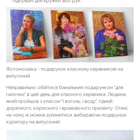
підігрівач для кружки або рук.
Фотомозаїка - подарунок класному керівникові на
випускний
Неправильно обійтися банальним подарунком "для
галочки" в цей день для класного керівника. Людина,
який пройшов з класом "і вогонь, і воду", гідний
доречного, корисного і вражаючого презенту. Отже,
на чому ж можна зупинитися, вибираючи подарунок
куратору на випускний: