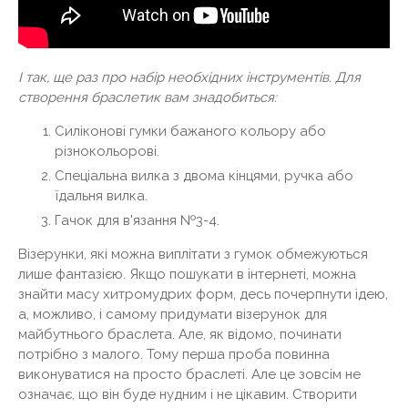
І так, ще раз про набір необхідних інструментів. Для
створення браслетик вам знадобиться:
Силіконові гумки бажаного кольору або
різнокольорові.
Спеціальна вилка з двома кінцями, ручка або
їдальня вилка.
Гачок для в'язання №3-4.
Візерунки, які можна виплітати з гумок обмежуються
лише фантазією. Якщо пошукати в інтернеті, можна
знайти масу хитромудрих форм, десь почерпнути ідею,
а, можливо, і самому придумати візерунок для
майбутнього браслета. Але, як відомо, починати
потрібно з малого. Тому перша проба повинна
виконуватися на просто браслеті. Але це зовсім не
означає, що він буде нудним і не цікавим. Створити