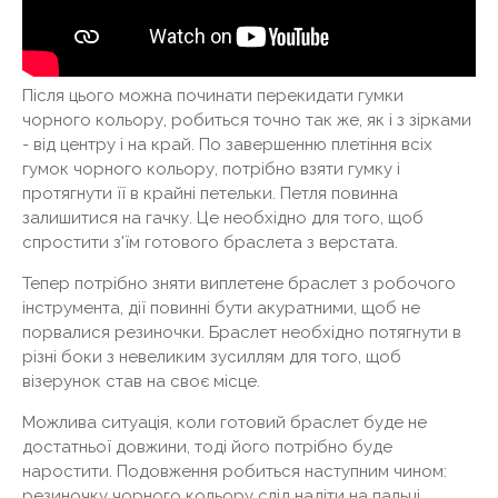
Після цього можна починати перекидати гумки
чорного кольору, робиться точно так же, як і з зірками
- від центру і на край. По завершенню плетіння всіх
гумок чорного кольору, потрібно взяти гумку і
протягнути її в крайні петельки. Петля повинна
залишитися на гачку. Це необхідно для того, щоб
спростити з'їм готового браслета з верстата.
Тепер потрібно зняти виплетене браслет з робочого
інструмента, дії повинні бути акуратними, щоб не
порвалися резиночки. Браслет необхідно потягнути в
різні боки з невеликим зусиллям для того, щоб
візерунок став на своє місце.
Можлива ситуація, коли готовий браслет буде не
достатньої довжини, тоді його потрібно буде
наростити. Подовження робиться наступним чином:
резиночку чорного кольору слід надіти на пальці,