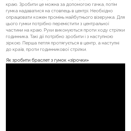
краю. Зробити це можна за допомогою гачка, потім
гумка надаватися на стовпець в центрі. Необхідно
опрацювати кожен промінь майбутнього візерунка. Для
цього гумки потрібно перемістити з центральної
частини на краю. Рухи виконуються проти ходу стрілки
годинника. Такі дії потрібно зробити і з наступною
зіркою. Перша петля протягується в центр, а наступні
до країв, проти годинникової стрілки.
Як зробити браслет з гумок «зірочки»