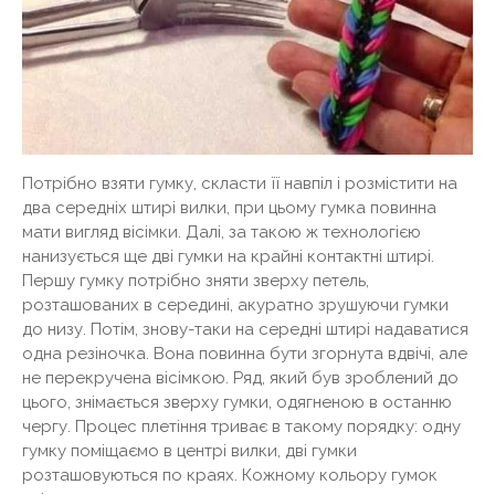
Потрібно взяти гумку, скласти її навпіл і розмістити на
два середніх штирі вилки, при цьому гумка повинна
мати вигляд вісімки. Далі, за такою ж технологією
нанизується ще дві гумки на крайні контактні штирі.
Першу гумку потрібно зняти зверху петель,
розташованих в середині, акуратно зрушуючи гумки
до низу. Потім, знову-таки на середні штирі надаватися
одна резіночка. Вона повинна бути згорнута вдвічі, але
не перекручена вісімкою. Ряд, який був зроблений до
цього, знімається зверху гумки, одягненою в останню
чергу. Процес плетіння триває в такому порядку: одну
гумку поміщаємо в центрі вилки, дві гумки
розташовуються по краях. Кожному кольору гумок