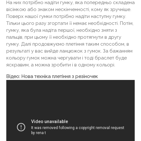
На них потрібно надіти гумку, яка попередньо складена
вісімкою або знаком нескінченності, кому як зручніше.
Поверх нашої гумки потрібно надіти наступну гумку.
Тільки цього разу згортати її немає необхідності. Потім,
гумку, яка була надіта першої, необхідно зняти з
пальців, при цьому її необхідно протягнути в другу
гумку. Далі продовжуємо плетіння таким способом, в
результаті у вас вийде ланцюжок з гумок. За бажанням
кольору гумок можна чергувати і тоді браслет буде
яскравим, а можна зробити і в одному кольорі.
Відео: Нова техніка плетіння з резіночек