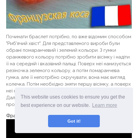
Починати браслет потрібно, по вже відомим способом
"Риб'ячий хвіст". Для представленого вироби були
обрані помаранчевий і зелений кольори. З гумки
оранжевого кольору потрібно зробити вісімку і надіти
її на середній і вказівний пальці. Поверх неї нанизується
резіночка зеленого кольору, а потім помаранчева
гумка, але її непотрібно скручувати, вона має вигляд
колечка. Потім необхідно зняти першу вісімку, а поверх
неї надівається ще одне колечко зеленого кольору.
This website uses cookies to ensure you get the
Далі підуть відмінності, потрібно уважно стежити за
процесом.
best experience on our website.
Learn more
Французька коса. Браслет Rainbow Loom Bands. Відео
Got it!