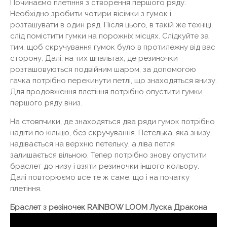
Починаємо плетіння з створення першого ряду.
Необхідно зробити чотири вісімки з гумок і
розташувати в один ряд. Після цього, в такій же техніці,
слід помістити гумки на порожніх місцях. Слідкуйте за
тим, щоб скручування гумок було в протилежну від вас
сторону. Далі, на тих шпальтах, де резиночки
розташовуються подвійним шаром, за допомогою
гачка потрібно перекинути петлі, що знаходяться внизу.
Для продовження плетіння потрібно опустити гумки
першого ряду вниз.
На стовпчики, де знаходяться два ряди гумок потрібно
надіти по кільцю, без скручування. Петелька, яка знизу,
надівається на верхню петельку, а ліва петля
залишається вільною. Тепер потрібно знову опустити
браслет до низу і взяти резиночки іншого кольору.
Далі повторюємо все те ж саме, що і на початку
плетіння.
Браслет з резіночек RAINBOW LOOM Луска Дракона