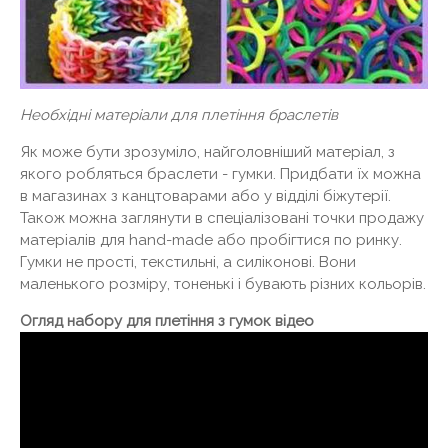
Необхідні матеріали для плетіння браслетів
Як може бути зрозуміло, найголовніший матеріал, з
якого робляться браслети - гумки. Придбати їх можна
в магазинах з канцтоварами або у відділі біжутерії.
Також можна заглянути в спеціалізовані точки продажу
матеріалів для hand-made або пробігтися по ринку.
Гумки не прості, текстильні, а силіконові. Вони
маленького розміру, тоненькі і бувають різних кольорів.
Огляд набору для плетіння з гумок відео