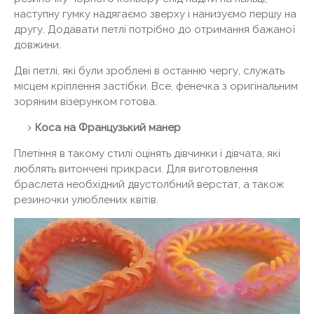
наступну гумку надягаємо зверху і нанизуємо першу на
другу. Додавати петлі потрібно до отримання бажаної
довжини.
Дві петлі, які були зроблені в останню чергу, служать
місцем кріплення застібки. Все, фенечка з оригінальним
зоряним візерунком готова.
Коса на Французький манер
Плетіння в такому стилі оцінять дівчинки і дівчата, які
люблять витончені прикраси. Для виготовлення
браслета необхідний двустолбний верстат, а також
резиночки улюблених квітів.