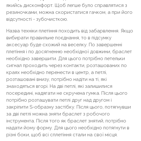
якийсь дискомфорт. Щоб легше було справлятися з
резиночками, можна скористатися гачком, а при його
відсутності - зубочисткою.
Назва техніки плетіння походить від забарвлення. Якщо
вибирати правильне поєднання, то в підсумку
аксесуар буде схожий на веселку. По завершенні
плетіння і по досягненню необхідної довжини, браслет
необхідно завершити. Для цього потрібно петельки
сигнал проходить через контакти, розташованих по
краях необхідно перенести в центр, а петлі,
розташовані внизу, потрібно надіти на ті, які
знаходяться вгорі. На дві петлі, які залишилися
посередині, надягати не скручена гумка. Після цього
потрібно розташувати петлі друг над другом і
закріпити S-образну застібку. Після цього, потягнувши
за дві петлі можна зняти браслет з робочого
інструмента. Після того як браслет знятий, потрібно
надати йому форму. Для цього необхідно потягнути в
різні боки, щоб всі сплетіння стали на свої місця.