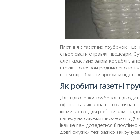
Плетіння з газетних трубочок - це
створювати справжні шедеври. Суча
але і красивих звірів, кораблі з ві
птахів. Новачкам радимо спочатку
потім спробувати зробити підставк
Як робити газетні тр
Для підготовки трубочок підходить
офісна, так як вона не токсична і
інший колір. Для роботи вам знадо
паперу на смужки шириною від 7 д
інакше вам доведеться її постійно
довгі смужки теж важко закручува