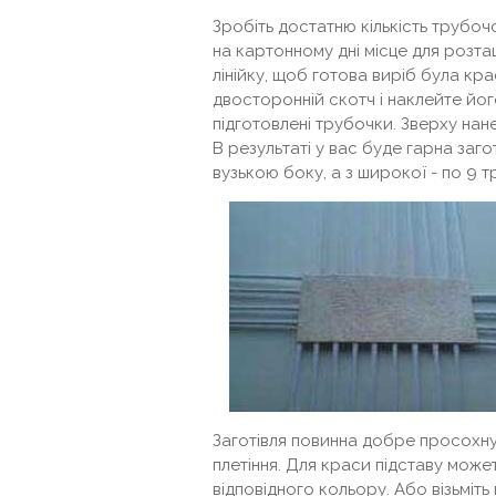
Зробіть достатню кількість трубоч
на картонному дні місце для розт
лінійку, щоб готова виріб була кр
двосторонній скотч і наклейте йог
підготовлені трубочки. Зверху нане
В результаті у вас буде гарна заго
вузькою боку, а з широкої - по 9 т
Заготівля повинна добре просохну
плетіння. Для краси підставу мо
відповідного кольору. Або візьміт