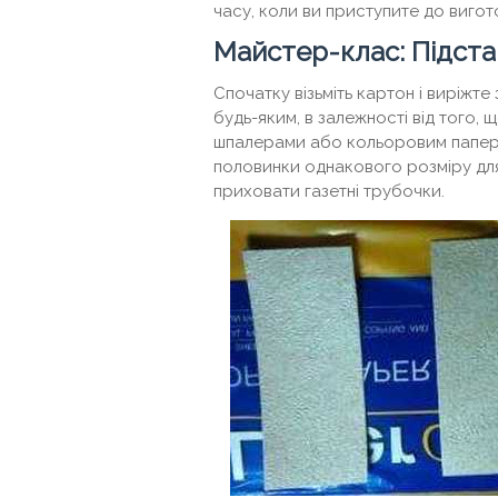
часу, коли ви приступите до виго
Майстер-клас: Підстав
Спочатку візьміть картон і виріжте
будь-яким, в залежності від того, 
шпалерами або кольоровим папером 
половинки однакового розміру для 
приховати газетні трубочки.