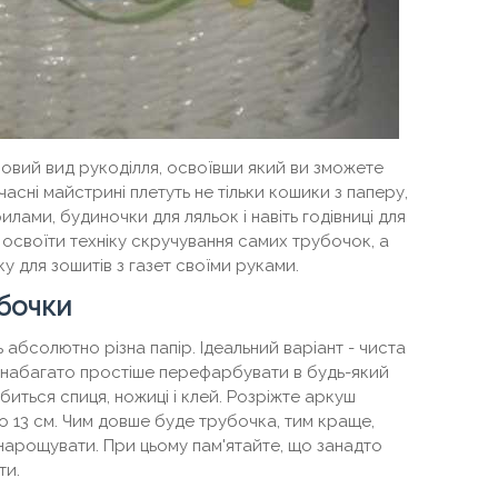
 новий вид рукоділля, освоївши який ви зможете
сні майстрині плетуть не тільки кошики з паперу,
трилами, будиночки для ляльок і навіть годівниці для
 освоїти техніку скручування самих трубочок, а
у для зошитів з газет своїми руками.
убочки
 абсолютно різна папір. Ідеальний варіант - чиста
 її набагато простіше перефарбувати в будь-який
биться спиця, ножиці і клей. Розріжте аркуш
о 13 см. Чим довше буде трубочка, тим краще,
 нарощувати. При цьому пам'ятайте, що занадто
ти.