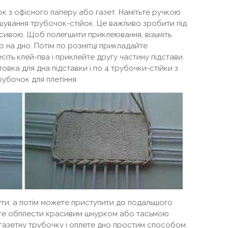
ок з офісного паперу або газет. Намітьте ручкою
ашування трубочок-стійок. Це важливо зробити під
асивою. Щоб полегшити приклеювання, візьміть
о на дно. Потім по розмітці прикладайте
сіть клей-пва і приклейте другу частину підстави.
товка для дна підставки і по 4 трубочки-стійки з
рубочок для плетіння.
ти, а потім можете приступити до подальшого
жете обплести красивим шнурком або тасьмою
ь газетну трубочку і оплете дно простим способом.