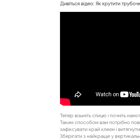
Дивіться відео: Як крутити трубочк
Тепер візьміть спицю і почніть нам
Таким способом вам потрібно повн
зафіксувати край клеєм і витягну
Зберігати з найкраще у вертикаль