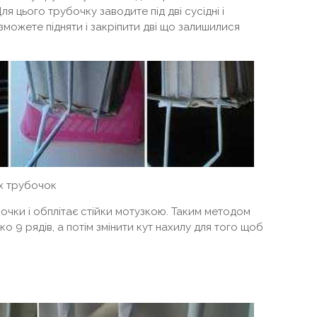
Для цього трубочку заводите під дві сусідні і
 зможете підняти і закріпити дві що залишилися
их трубочок
рубочки і обплітає стійки мотузкою. Таким методом
о 9 рядів, а потім змінити кут нахилу для того щоб