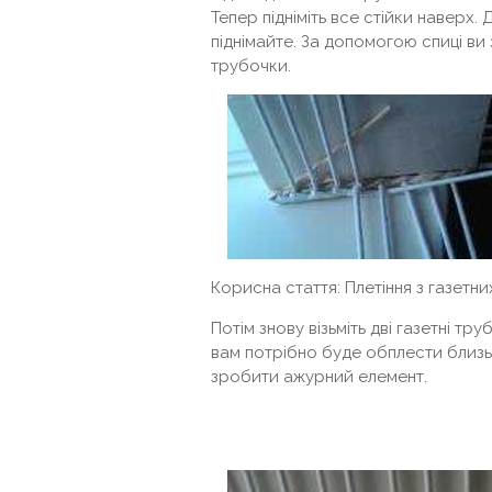
Тепер підніміть все стійки наверх. 
піднімайте. За допомогою спиці ви
трубочки.
Корисна стаття: Плетіння з газетн
Потім знову візьміть дві газетні т
вам потрібно буде обплести близьк
зробити ажурний елемент.