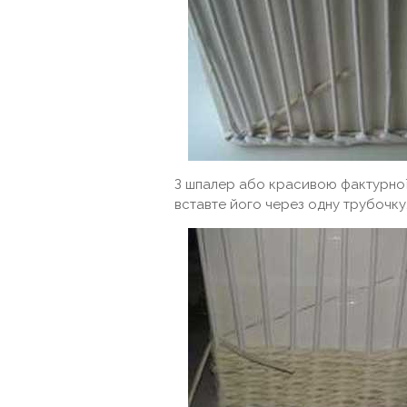
З шпалер або красивою фактурної 
вставте його через одну трубочку