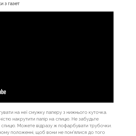
и з газет
отувати на неї смужку паперу з нижнього куточка.
істю накрутити папір на спицю. Не забудьте
ти спицю. Можете відразу ж пофарбувати трубочки.
ному положенні, щоб вони не пом'ялися до того