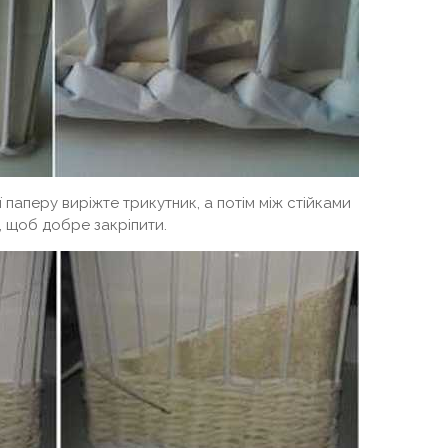
паперу виріжте трикутник, а потім між стійками
, щоб добре закріпити.