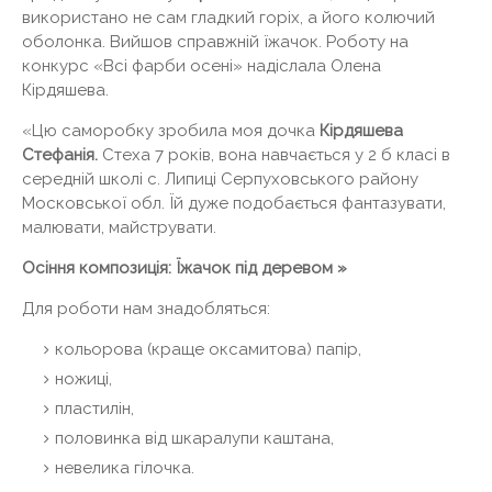
використано не сам гладкий горіх, а його колючий
оболонка. Вийшов справжній їжачок. Роботу на
конкурс «Всі фарби осені» надіслала Олена
Кірдяшева.
«Цю саморобку зробила моя дочка
Кірдяшева
Стефанія.
Стеха 7 років, вона навчається у 2 б класі в
середній школі с. Липиці Серпуховського району
Московської обл. Їй дуже подобається фантазувати,
малювати, майструвати.
Осіння композиція: Їжачок під деревом »
Для роботи нам знадобляться:
кольорова (краще оксамитова) папір,
ножиці,
пластилін,
половинка від шкаралупи каштана,
невелика гілочка.