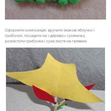
Оформити композицію: вручити їжакові яблучко і
грибочок, посадити на «дерево» гусеничку,
розмістити грибочки і сухе листя на галявині.