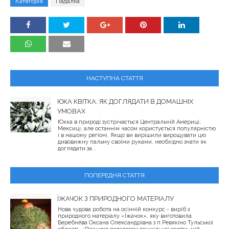
Категорія
Падалка
НАСТУПНА СТАТТЯ
ЮКА КВІТКА, ЯК ДОГЛЯДАТИ В ДОМАШНІХ
УМОВАХ
Юкка в природі зустрічається Центральній Америці,
Мексиці, але останнім часом користується популярністю
і в нашому регіоні. Якщо ви вирішили вирощувати цю
дивовижну пальму своїми руками, необхідно знати як
доглядати за...
ПОПЕРЕДНЯ СТАТТЯ
ЇЖАЧОК З ПРИРОДНОГО МАТЕРІАЛУ
Нова чудова робота на осінній конкурс - виріб з
природного матеріалу «Їжачок», яку виготовила
Беребнёва Оксана Олександрівна з п.Ревякіно Тульської