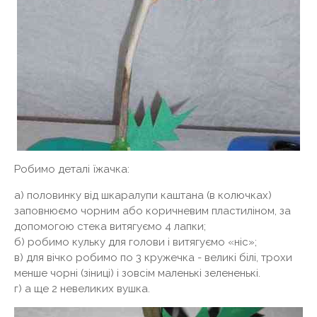
Робимо деталі їжачка:
а) половинку від шкаралупи каштана (в колючках)
заповнюємо чорним або коричневим пластиліном, за
допомогою стека витягуємо 4 лапки;
б) робимо кульку для голови і витягуємо «ніс»;
в) для вічко робимо по 3 кружечка - великі білі, трохи
менше чорні (зіниці) і зовсім маленькі зелененькі.
г) а ще 2 невеликих вушка.