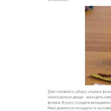
Для головного убору смужка фоль
затискається денце - виходить кі
фольги. В руку солдата вкладаємо р
Мені довелося посадити їх на кле