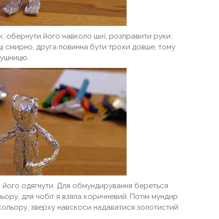
к, обернути його навколо шиї, розправити руки:
ці смирно, друга повинна бути трохи довше, тому
рушницю.
о його одягнути. Для обмундирування береться
ору, для чобіт я взяла коричневий. Потім мундир
кольору, зверху навскоси надаватися золотистий