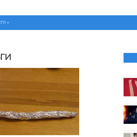
ТТІ
ЬГИ