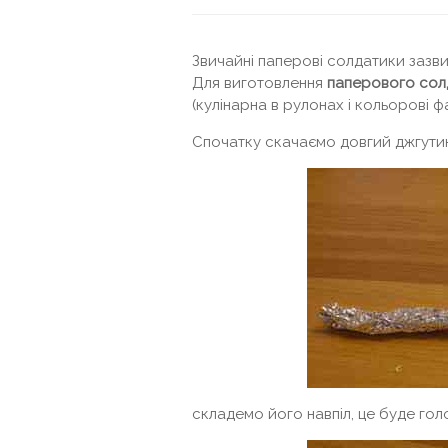
Звичайні паперові солдатики зазв
Для виготовлення
паперового сол
(кулінарна в рулонах і кольорові ф
Спочатку скачаємо довгий джгутик
складемо його навпіл, це буде голов