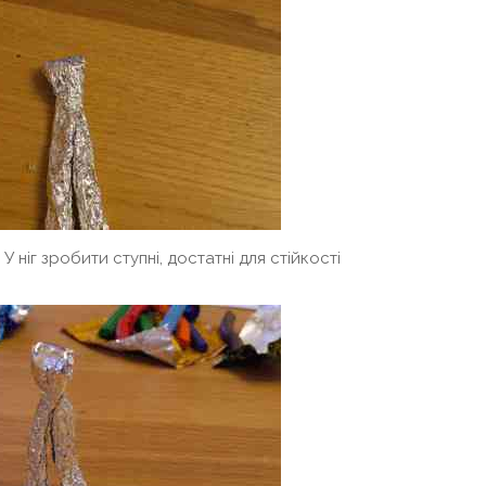
 ніг зробити ступні, достатні для стійкості