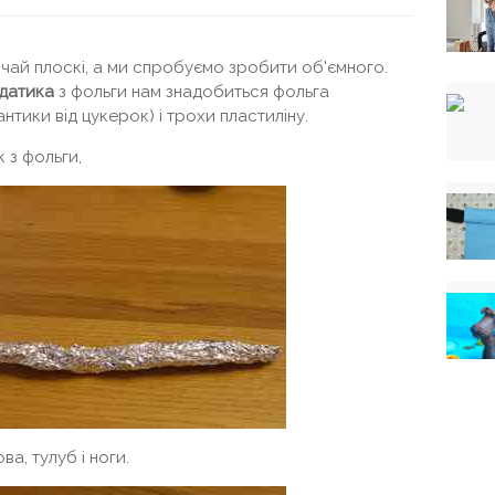
ичай плоскі, а ми спробуємо зробити об'ємного.
датика
з фольги нам знадобиться фольга
антики від цукерок) і трохи пластиліну.
 з фольги,
а, тулуб і ноги.