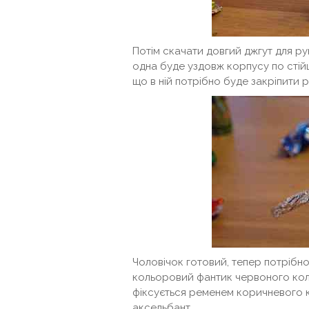
Потім скачати довгий джгут для ру
одна буде уздовж корпусу по стій
що в ній потрібно буде закріпити 
Чоловічок готовий, тепер потрібн
кольоровий фантик червоного коль
фіксується ременем коричневого 
аксельбант.