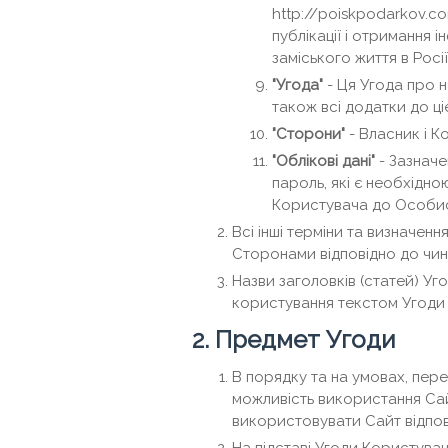
http://poiskpodarkov.co
публікації і отримання 
заміського життя в Росії
"Угода"
- Ця Угода про н
також всі додатки до ціє
"Сторони"
- Власник і К
"Облікові дані"
- Зазначе
пароль, які є необхідн
Користувача до Особис
Всі інші терміни та визначенн
Сторонами відповідно до чин
Назви заголовків (статей) Уг
користування текстом Угоди 
2. Предмет Угоди
В порядку та на умовах, пер
можливість використання Сай
використовувати Сайт відпов