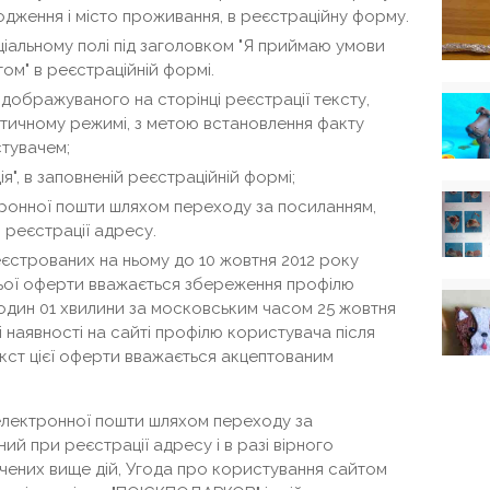
одження і місто проживання, в реєстраційну форму.
іальному полі під заголовком "Я приймаю умови
ом" в реєстраційній формі.
ідображуваного на сторінці реєстрації тексту,
тичному режимі, з метою встановлення факту
тувачем;
я", в заповненій реєстраційній формі;
ронної пошти шляхом переходу за посиланням,
 реєстрації адресу.
еєстрованих на ньому до 10 жовтня 2012 року
ої оферти вважається збереження профілю
годин 01 хвилини за московським часом 25 жовтня
зі наявності на сайті профілю користувача після
екст цієї оферти вважається акцептованим
електронної пошти шляхом переходу за
ий при реєстрації адресу і в разі вірного
ачених вище дій, Угода про користування сайтом