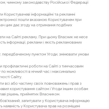
ом, чинному законодавству Російської Федерації
.
и Користувачеві інформаційні та рекламні
ектронної пошти вказаною Користувачем при
вач цим дає згоду на отримання подібних
ти на Сайті рекламу. При цьому Власник не несе
ість інформації, реклами і якість рекламованих
, передбаченому пунктом Угоди, змінювати умови
 профілактичні роботи на Сайті з тимчасовим
по можливості в нічний час і максимально
ності Сайту.
и всі або частину своїх повноважень і прав з
авил користування сайтом і Угоди іншим особам
таві рішень, прийнятих Власником.
обов'язаний, запитувати у Користувача інформацію
ь наявність у Користувача прав на розміщені