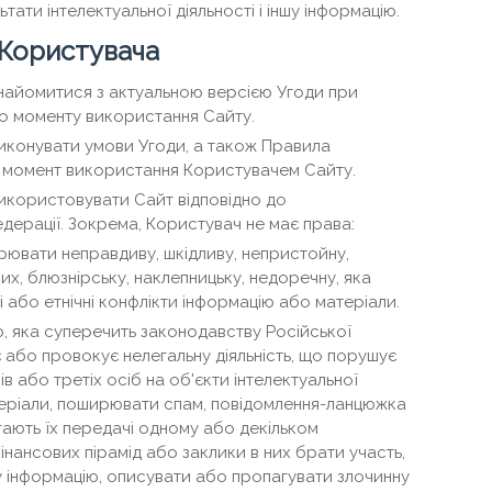
ати інтелектуальної діяльності і іншу інформацію.
 Користувача
найомитися з актуальною версією Угоди при
до моменту використання Сайту.
иконувати умови Угоди, а також Правила
в момент використання Користувачем Сайту.
икористовувати Сайт відповідно до
дерації. Зокрема, Користувач не має права:
ювати неправдиву, шкідливу, непристойну,
их, блюзнірську, наклепницьку, недоречну, яка
 або етнічні конфлікти інформацію або матеріали.
, яка суперечить законодавству Російської
 або провокує нелегальну діяльність, що порушує
в або третіх осіб на об'єкти інтелектуальної
матеріали, поширювати спам, повідомлення-ланцюжка
гають їх передачі одному або декільком
інансових пірамід або заклики в них брати участь,
ву інформацію, описувати або пропагувати злочинну