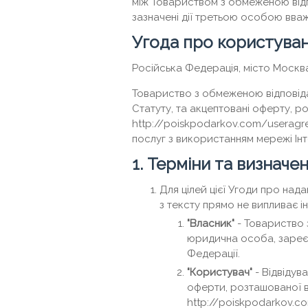
між Товариством з обмеженою відп
зазначені дії третьою особою вва
Угода про користува
Російська Федерація, місто Москв
Товариство з обмеженою відповіда
Статуту, та акцептовані оферту, р
http://poiskpodarkov.com/useragr
послуг з використанням мережі Інт
1. Терміни та визначе
Для цілей цієї Угоди про над
з тексту прямо не випливає ін
"Власник"
- Товариство 
юридична особа, зареє
Федерації.
"Користувач"
- Відвідув
оферти, розташованої в
http://poiskpodarkov.c