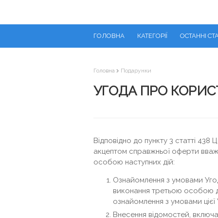
ГОЛОВНА
КАТЕГОРІЇ
ОСТАННІ СТА
Головна
Подарунки
УГОДА ПРО КОРИ
Відповідно до пункту 3 статті 438
акцептом справжньої оферти вваж
особою наступних дій:
Ознайомлення з умовами Уго
виконання третьою особою ді
ознайомлення з умовами цієї 
Внесення відомостей, включаюч