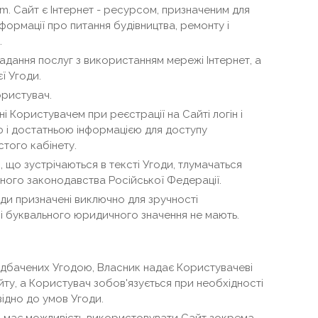
m. Сайт є Інтернет - ресурсом, призначеним для
інформації про питання будівництва, ремонту і
.
адання послуг з використанням мережі Інтернет, а
ї Угоди.
ористувач.
ні Користувачем при реєстрації на Сайті логін і
ою і достатньою інформацією для доступу
того кабінету.
я, що зустрічаються в тексті Угоди, тлумачаться
ного законодавства Російської Федерації.
оди призначені виключно для зручності
і буквального юридичного значення не мають.
едбачених Угодою, Власник надає Користувачеві
ту, а Користувач зобов'язується при необхідності
ідно до умов Угоди.