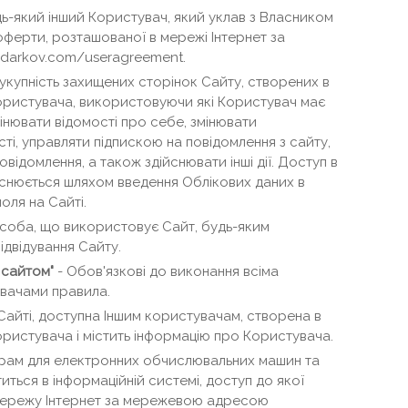
дь-який інший Користувач, який уклав з Власником
оферти, розташованої в мережі Інтернет за
odarkov.com/useragreement.
укупність захищених сторінок Сайту, створених в
Користувача, використовуючи які Користувач має
інювати відомості про себе, змінювати
ті, управляти підпискою на повідомлення з сайту,
відомлення, а також здійснювати інші дії. Доступ в
снюється шляхом введення Облікових даних в
оля на Сайті.
особа, що використовує Сайт, будь-яким
двідування Сайту.
 сайтом"
- Обов'язкові до виконання всіма
увачами правила.
Сайті, доступна Іншим користувачам, створена в
ористувача і містить інформацію про Користувача.
грам для електронних обчислювальних машин та
титься в інформаційній системі, доступ до якої
мережу Інтернет за мережевою адресою