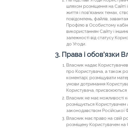
На підставі Угоди Користува
шляхом розміщення на Сайті і
життя і пов'язаних темах, ств
повідомлень, файлів, завант
Профілю в Особистому кабіне
використанням Сайту і інши
залежності від статусу Кори
до Угоди.
3. Права і обов'язки 
Власник надає Користувачеві
про Користувача, а також ро
коментарі, розміщувати мате
умови дотримання Користувач
Користувача, присвоюються 
Власник не має можливості к
розміщується Користувачем 
законодавством Російської Ф
Власник має право на свій р
розміщену Користувачем на Са