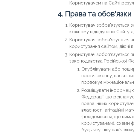
Користувачем на Сайті результ
4. Права та обов'язки
Користувач зобов'язується з
кожному відвідуванні Сайту 
Користувач зобов'язується в
користування сайтом, діючі 
Користувач зобов'язується в
законодавства Російської Фе
Опублікувати або пошир
протизаконну, пасквільн
провокує міжнаціональні
Розміщувати інформацію
Федерації, що рекламує
права інших користувачі
власності, агітаційні 
(повідомлення, що вима
користувачам), схеми ф
будь-яку іншу нав'язли