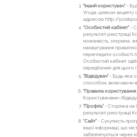
"Інший користувач"
- Бу
Угода, шляхом акцепту 
адресою http://poiskp
"Особистий кабінет"
- С
результаті реєстрації 
можливість, зокрема, зм
налаштування приватнос
переглядати особисті по
Особистий кабінет здій
передбачені для цього п
"Відвідувач"
- Будь-яка 
способом, включаючи ві
"Правила користування
Користувачами і Відвід
"Профіль"
- Сторінка на 
результаті реєстрації К
"Сайт"
- Сукупність про
іншої інформації, що міс
забезпечується через 