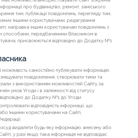
ч має можливість використовувати Сайт зокрема
нформації про будівництво, ремонт, заміського
орення тим, публікації повідомлень, перегляду тим,
ажених Іншими користувачами, редагування
ті, направка іншим користувачам повідомлень з
ми способами, передбаченими Власником в
стувача, присвоюються відповідно до Додатку №1
Власника
 можливість самостійно публікувати інформацію
зміщувати повідомлення, створювати теми та
ріали з використанням можливостей Сайту за
ем умов Угоди і в залежності від статусу
відповідно до Додатку №1 до Угоди.
онтролювати відповідність інформації, що
або Іншими користувачами на Сайті,
едерації.
озсуд видаляти будь-яку інформацію, внесену або
йті, у разі якщо така інформація не відповідає