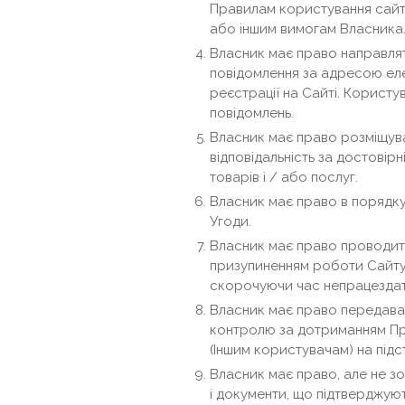
Правилам користування сайт
або іншим вимогам Власника
Власник має право направлят
повідомлення за адресою ел
реєстрації на Сайті. Користу
повідомлень.
Власник має право розміщува
відповідальність за достовірн
товарів і / або послуг.
Власник має право в порядку
Угоди.
Власник має право проводити
призупиненням роботи Сайту 
скорочуючи час непрацездат
Власник має право передават
контролю за дотриманням Пр
(Іншим користувачам) на підс
Власник має право, але не з
і документи, що підтверджуют