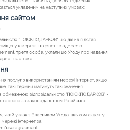
овідальністю "ПОІСКПОДАРКОВ" і здійснив
жається укладеним на наступних умовах:
ння сайтом
а
льністю "ПОІСКПОДАРКОВ", що діє на підставі
озміщену в мережі Інтернет за адресою
eement, третя особа, уклали цю Угоду про надання
ернет про таке.
ння
ання послуг з використанням мережі Інтернет, якщо
ше, такі терміни матимуть такі значення:
з обмеженою відповідальністю "ПОІСКПОДАРКОВ" -
стрована за законодавством Російської
ач, який уклав з Власником Угода, шляхом акцепту
 мережі Інтернет за
om/useragreement.