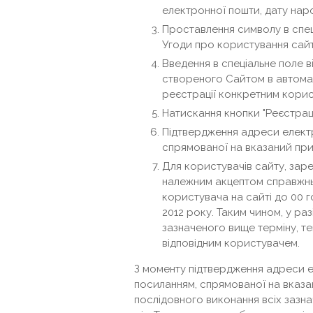
електронної пошти, дату нар
Проставлення символу в спец
Угоди про користування сайт
Введення в спеціальне поле в
створеного Сайтом в автома
реєстрації конкретним корис
Натискання кнопки "Реєстраці
Підтвердження адреси елект
спрямованої на вказаний при
Для користувачів сайту, зар
належним акцептом справжнь
користувача на сайті до 00 
2012 року. Таким чином, у ра
зазначеного вище терміну, т
відповідним користувачем.
З моменту підтвердження адреси 
посиланням, спрямованої на вказан
послідовного виконання всіх зазн