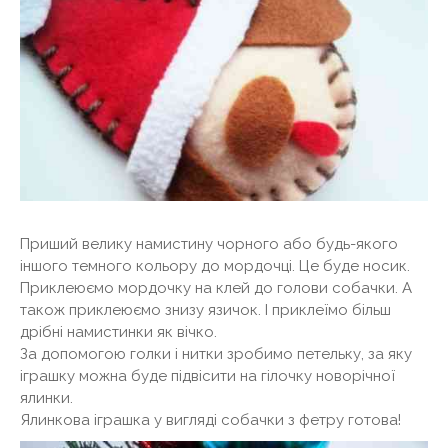
Приший велику намистину чорного або будь-якого
іншого темного кольору до мордочці. Це буде носик.
Приклеюємо мордочку на клей до голови собачки. А
також приклеюємо знизу язичок. І приклеїмо більш
дрібні намистинки як вічко.
За допомогою голки і нитки зробимо петельку, за яку
іграшку можна буде підвісити на гілочку новорічної
ялинки.
Ялинкова іграшка у вигляді собачки з фетру готова!