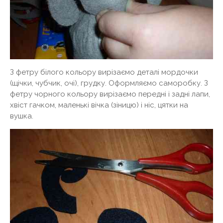
З фетру білого кольору вирізаємо деталі мордочки
(щічки, чубчик, очі), грудку. Оформляємо саморобку. З
фетру чорного кольору вирізаємо передні і задні лапи,
хвіст гачком, маленькі вічка (зіницю) і ніс, цятки на
вушка.