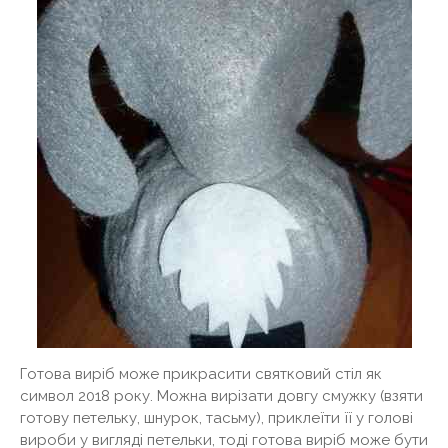
Готова виріб може прикрасити святковий стіл як
символ 2018 року. Можна вирізати довгу смужку (взяти
готову петельку, шнурок, тасьму), приклеїти її у голові
вироби у вигляді петельки, тоді готова виріб може бути