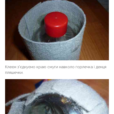
Клеєм з'єднуємо краю смуги навколо горлечка і денця
пляшечки.