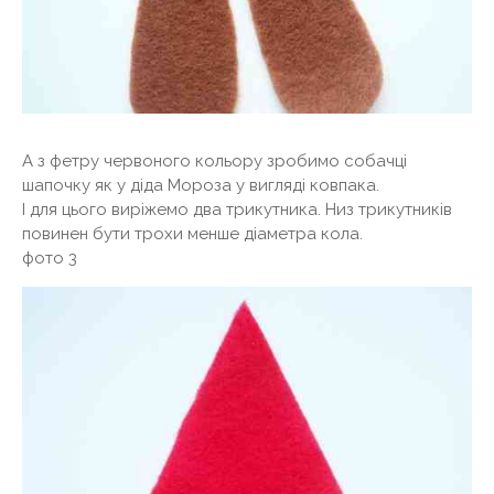
А з фетру червоного кольору зробимо собачці
шапочку як у діда Мороза у вигляді ковпака.
І для цього виріжемо два трикутника. Низ трикутників
повинен бути трохи менше діаметра кола.
фото 3