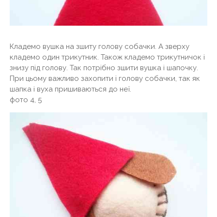
Кладемо вушка на зшиту голову собачки. А зверху
кладемо один трикутник. Також кладемо трикутничок і
знизу під голову. Так потрібно зшити вушка і шапочку.
При цьому важливо захопити і голову собачки, так як
шапка і вуха пришиваються до неї.
фото 4, 5