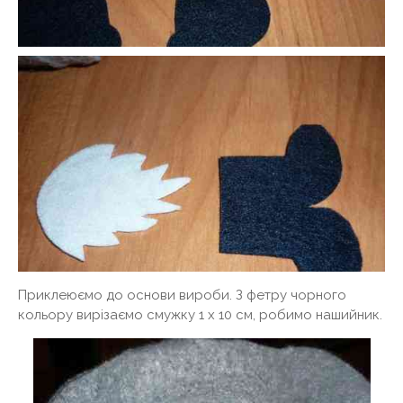
Приклеюємо до основи вироби. З фетру чорного
кольору вирізаємо смужку 1 х 10 см, робимо нашийник.