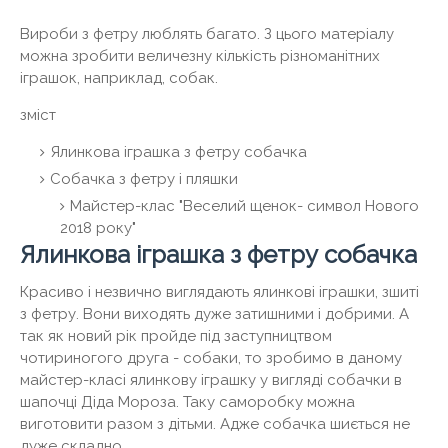
Вироби з фетру люблять багато. З цього матеріалу
можна зробити величезну кількість різноманітних
іграшок, наприклад, собак.
зміст
Ялинкова іграшка з фетру собачка
Собачка з фетру і пляшки
Майстер-клас "Веселий щенок- символ Нового
2018 року"
Ялинкова іграшка з фетру собачка
Красиво і незвично виглядають ялинкові іграшки, зшиті
з фетру. Вони виходять дуже затишними і добрими. А
так як новий рік пройде під заступництвом
чотириногого друга - собаки, то зробимо в даному
майстер-класі ялинкову іграшку у вигляді собачки в
шапочці Діда Мороза. Таку саморобку можна
виготовити разом з дітьми. Адже собачка шиється не
дуже складно.