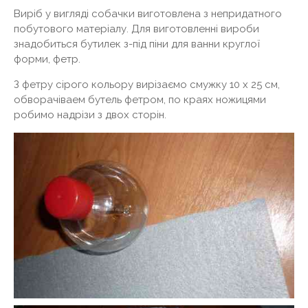
Виріб у вигляді собачки виготовлена ​​з непридатного
побутового матеріалу. Для виготовленні вироби
знадобиться бутилек з-під піни для ванни круглої
форми, фетр.
З фетру сірого кольору вирізаємо смужку 10 х 25 см,
обворачіваем бутель фетром, по краях ножицями
робимо надрізи з двох сторін.