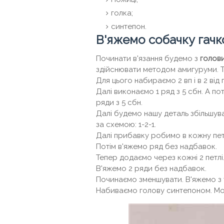
голка;
синтепон.
В'яжемо собачку гач
Починати в'язання будемо з
голов
здійснювати методом амигуруми. Т
Для цього набираємо 2 вп і в 2 від 
Далі виконаємо 1 ряд з 5 сбн. А по
ряди з 5 сбн.
Далі будемо нашу деталь збільшува
за схемою: 1-2-1.
Далі прибавку робимо в кожну петл
Потім в'яжемо ряд без надбавок.
Тепер додаємо через кожні 2 петлі. 
В'яжемо 2 ряди без надбавок.
Починаємо зменшувати. В'яжемо з уб
Набиваємо голову синтепоном. М