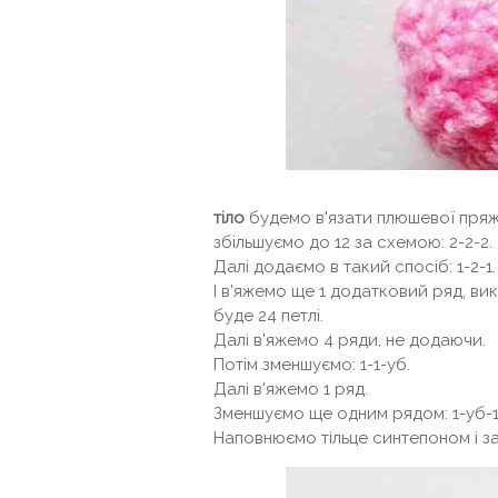
тіло
будемо в'язати плюшевої пряже
збільшуємо до 12 за схемою: 2-2-2.
Далі додаємо в такий спосіб: 1-2-1.
І в'яжемо ще 1 додатковий ряд, вико
буде 24 петлі.
Далі в'яжемо 4 ряди, не додаючи.
Потім зменшуємо: 1-1-уб.
Далі в'яжемо 1 ряд.
Зменшуємо ще одним рядом: 1-уб-1
Наповнюємо тільце синтепоном і з