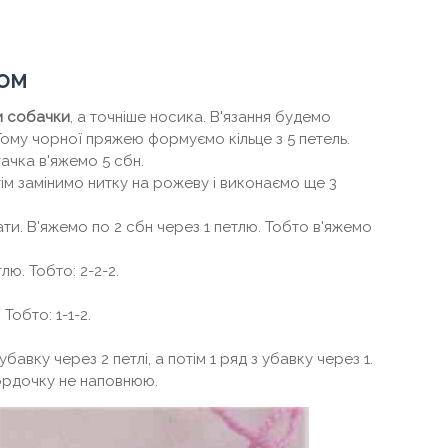
ком
и собачки
, а точніше носика. В'язання будемо
ому чорної пряжею формуємо кільце з 5 петель.
гачка в'яжемо 5 сбн.
тім замінимо нитку на рожеву і виконаємо ще 3
ти. В'яжемо по 2 сбн через 1 петлю. Тобто в'яжемо
ю. Тобто: 2-2-2.
Тобто: 1-1-2.
авку через 2 петлі, а потім 1 ряд з убавку через 1.
ордочку не наповнюю.