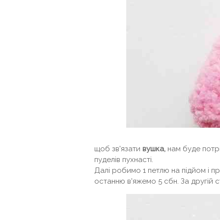
щоб зв'язати
вушка,
нам буде потрі
пуделів пухнасті.
Далі робимо 1 петлю на підйом і п
останню в'яжемо 5 сбн. За другій 