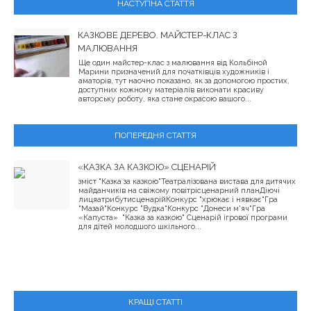
НАСТУПНА СТАТТЯ
КАЗКОВЕ ДЕРЕВО. МАЙСТЕР-КЛАС З
МАЛЮВАННЯ
Ще один майстер-клас з малювання від Кольбіной
Марини призначений для початківців художників і
аматорів, тут наочно показано, як за допомогою простих,
доступних кожному матеріалів виконати красиву
авторську роботу, яка стане окрасою вашого...
ПОПЕРЕДНЯ СТАТТЯ
«КАЗКА ЗА КАЗКОЮ» СЦЕНАРІЙ
зміст "Казка за казкою"Театралізована вистава для дитячих
майданчиків на свіжому повітрісценарний планДіючі
лицяатрибутисценарійКонкурс "хрюкає і нявкає"Гра
"Мазай"Конкурс "Вудка"Конкурс "Донеси м'яч"Гра
«Капуста» "Казка за казкою" Сценарій ігрової програми
для дітей молодшого шкільного...
КРАЩІ СТАТТІ