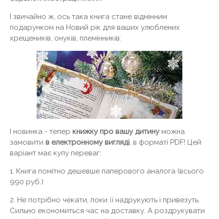
І звичайно ж, ось така книга стане відмінним
подарунком на Новий рік для ваших улюблених
хрещеників, онуків, племінників:
І новинка - тепер
книжку про вашу дитину
можна
замовити
в електронному вигляді
, в форматі PDF! Цей
варіант має купу переваг:
1. Книга помітно дешевше паперового аналога (всього
990 руб.)
2. Не потрібно чекати, поки її надрукують і привезуть.
Сильно економиться час на доставку. А роздрукувати