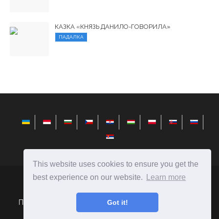
КАЗКА «КНЯЗЬ ДАНИЛО-ГОВОРИЛА»
ПАДАЛКА
This website uses cookies to ensure you get the
best experience on our website.
Learn more
elysiandaisies.com
Ⓒ
2026
Got it!
Поради щодо вибору подарунків і створення їх своїми
руками.