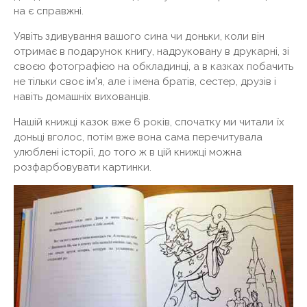
на є справжні.
Уявіть здивування вашого сина чи доньки, коли він
отримає в подарунок книгу, надруковану в друкарні, зі
своєю фотографією на обкладинці, а в казках побачить
не тільки своє ім'я, але і імена братів, сестер, друзів і
навіть домашніх вихованців.
Нашій книжці казок вже 6 років, спочатку ми читали їх
доньці вголос, потім вже вона сама перечитувала
улюблені історії, до того ж в цій книжці можна
розфарбовувати картинки.