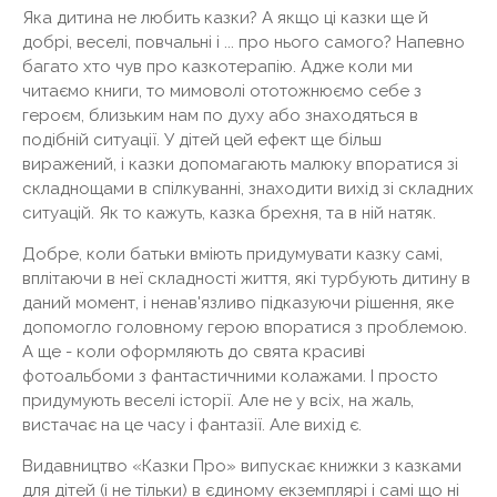
Яка дитина не любить казки? А якщо ці казки ще й
добрі, веселі, повчальні і ... про нього самого? Напевно
багато хто чув про казкотерапію. Адже коли ми
читаємо книги, то мимоволі ототожнюємо себе з
героєм, близьким нам по духу або знаходяться в
подібній ситуації. У дітей цей ефект ще більш
виражений, і казки допомагають малюку впоратися зі
складнощами в спілкуванні, знаходити вихід зі складних
ситуацій. Як то кажуть, казка брехня, та в ній натяк.
Добре, коли батьки вміють придумувати казку самі,
вплітаючи в неї складності життя, які турбують дитину в
даний момент, і ненав'язливо підказуючи рішення, яке
допомогло головному герою впоратися з проблемою.
А ще - коли оформляють до свята красиві
фотоальбоми з фантастичними колажами. І просто
придумують веселі історії. Але не у всіх, на жаль,
вистачає на це часу і фантазії. Але вихід є.
Видавництво «Казки Про» випускає книжки з казками
для дітей (і не тільки) в єдиному екземплярі і самі що ні