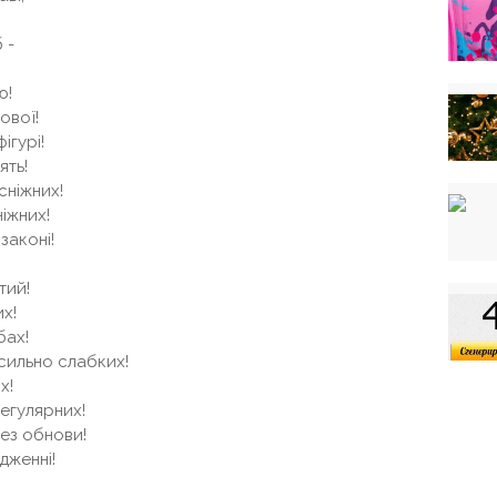
 -
ю!
ової!
ігурі!
ять!
сніжних!
ніжних!
законі!
тий!
их!
бах!
 сильно слабких!
х!
. регулярних!
без обнови!
дженні!