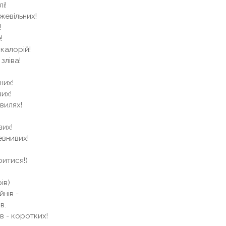
і!
жевільних!
!
!
калорій!
зліва!
них!
вих!
хвилях!
вих!
евнивих!
ритися!)
ів)
нів -
в.
в - коротких!