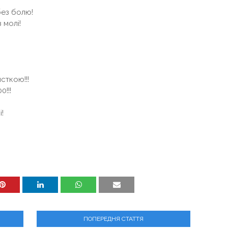
без болю!
 молі!
сткою!!!
0!!!
!
ПОПЕРЕДНЯ СТАТТЯ