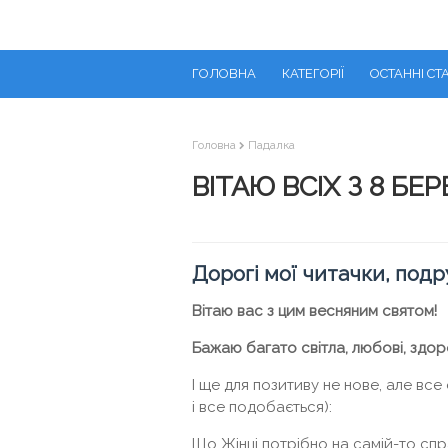
ГОЛОВНА
КАТЕГОРІЇ
ОСТАННІ СТА
Головна
Падалка
ВІТАЮ ВСІХ З 8 БЕР
Дорогі мої читачки, подр
Вітаю вас з цим весняним святом!
Бажаю багато світла, любові, здор
І ще для позитиву не нове, але все
і все подобається):
Що Жінці потрібно на самій-то спра