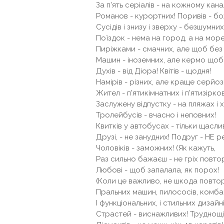
За п'ять серіалів - на кожному канал
Романов - курортних! Поривів - бо
Сусідів і знизу і зверху - безшумних
Поїздок - нема на город, а на море
Пиріжками - смачних, але щоб без 
Машин - іноземних, але кермо щоб 
Духів - від Діора! Квітів - щодня!
Намірів - різних, але краще серйоз
Жител - п'ятикімнатних і п'ятизірко
Заслужену відпустку - на пляжах і 
Тролейбусів - вчасно і неповних!
Квитків у автобусах - тільки щасли
Друзі, - не занудних! Подруг - НЕ р
Чоловіків - заможних! (Як кажуть,
Раз сильно бажаєш - не гріх повто
Любові - щоб запалала, як порох!
(Коли це важливо, не шкода повтор
Пральних машин, пилососів, комбай
І функціональних, і стильних дизайні
Страстей - виснажливих! Труднощі