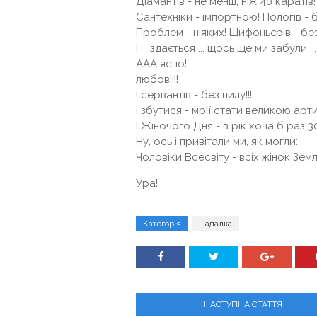
Діамантів - не менш, ніж 40 каратів!
Сантехніки - імпортною! Пологів - 
Проблем - ніяких! Шифоньєрів - без
І ... здається ... щось ще ми забули ...
ААА ясно!
любові!!!
І сервантів - без пилу!!!
І збутися - мрії стати великою арти
І Жіночого Дня - в рік хоча б раз 30
Ну, ось і привітали ми, як могли:
Чоловіки Всесвіту - всіх жінок Землі
Ура!
Категорія
Падалка
НАСТУПНА СТАТТЯ