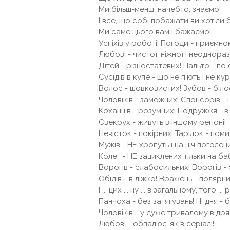
Ми більш-менш, начебто, знаємо!
І все, що собі побажати ви хотіли б
Ми саме цього вам і бажаємо!
Успіхів у роботі! Погоди - приємно
Любові - чистої, ніжної і неоднораз
Дітей - різностатевих! Пальто - по ф
Сусідів в купе - що не п'ють і не кур
Волос - шовковистих! Зубов - біло
Чоловіків - заможних! Спонсорів - 
Коханців - розумних! Подружжя - в 
Свекрух - живуть в іншому регіоні!
Невісток - покірних! Тарілок - поми
Мужів - НЕ хропуть і на ніч поголен
Колег - НЕ зациклених тільки на ба
Ворогів - слабосильних! Ворогів -
Обідів - в ліжко! Вражень - полярни
І ... цих ... ну ... в загальному, того ..
Панчоха - без затягувань! Ні дня - 
Чоловіків - у дуже тривалому відря
Любові - обпалює, як в серіалі!