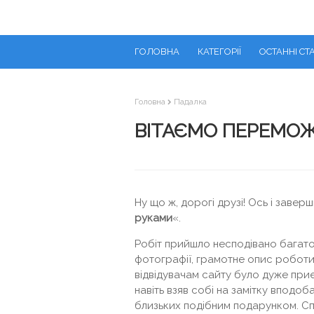
ГОЛОВНА
КАТЕГОРІЇ
ОСТАННІ СТА
Головна
Падалка
ВІТАЄМО ПЕРЕМОЖ
Ну що ж, дорогі друзі! Ось і завер
руками
«.
Робіт прийшло несподівано багато -
фотографії, грамотне опис роботи.
відвідувачам сайту було дуже приє
навіть взяв собі на замітку вподоб
близьких подібним подарунком. Сп