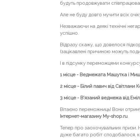
будуть продовжувати співпрацюват
Але не буду довго мучити всіх очі
Незважаючи на деякі технічні нега
успішно.
Відразу скажу, що довелося підкор
(зацікавлені причиною можуть поди
І в підсумку переможцями конкурсу
1 місце - Ведмежата Машутка і Миш
2 місце - Білий павич від Світлани 
3 місце - В'язаний ведмежа від Еміл
Вітаємо переможниць! Вони отриму
Інтернет-магазину
My-shop.ru
.
Тепер про заохочувальних призи. 
дуже багато робіт сподобалося, к