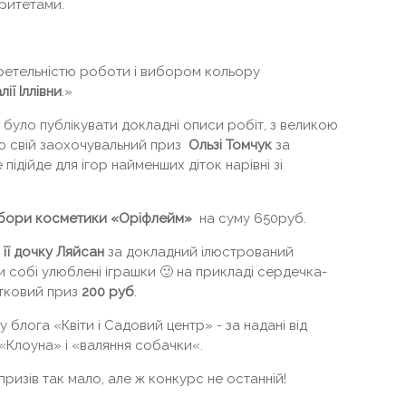
оритетами.
 ретельністю роботи і вибором кольору
ії Іллівни
.»
е було публікувати докладні описи робіт, з великою
аю свій заохочувальний приз
Ользі Томчук
за
підійде для ігор найменших діток нарівні зі
бори косметики «Оріфлейм»
на суму 650руб.
 її дочку Ляйсан
за докладний ілюстрований
и собі улюблені іграшки 🙂 на прикладі сердечка-
атковий приз
200 руб
.
у блога «Квіти і Садовий центр» - за надані від
«Клоуна» і «валяння собачки«.
призів так мало, але ж конкурс не останній!