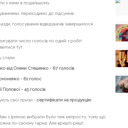
и з нами в подальшому.
куваннями, переходимо до підсумків:
разди, голосування відвідувачів завершилося
игувати число голосів по одній з робіт
витися тут.
 стали:
ко від Олени Стешенко - 67 голосів
Кононенко - 61 голос
ії Попової - 45 голосів
ють свої призи -
сертифікати на продукцію
Нам з Іриною вибрати було теж непросто, тому що
ожна по-своєму гарна. Але врешті-решт,