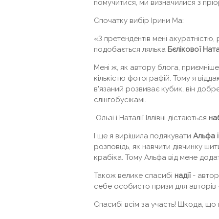
помучитися, ми визначилися з прі
Спочатку вибір Ірини Ма:
«З претендентів мені акуратністю,
подобається лялька
Бєлікової Натал
Мені ж, як автору блога, приємніш
кількістю фотографій. Тому я відд
в'язаний розвиває кубик, він добре 
слінгобусікамі.
Ользі і Наталії Іллівні дістаються
на
І ще я вирішила подякувати
Альфа і
розповідь, як навчити дівчинку шит
крабіка. Тому Альфа від мене дод
Також велике спасибі
надії
- автор
себе особисто призи для авторів 
Спасибі всім за участь! Шкода, що 