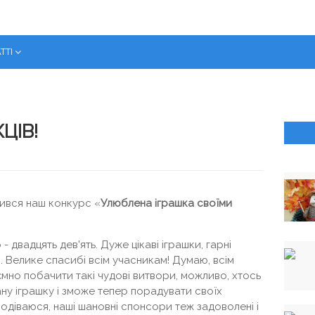
ТТІ
ЦІВ!
шився наш конкурс «
Улюблена іграшка своїми
 двадцять дев'ять. Дуже цікаві іграшки, гарні
 Велике спасибі всім учасникам! Думаю, всім
мно побачити такі чудові витвори, можливо, хтось
ану іграшку і зможе тепер порадувати своїх
одіваюся, наші шановні спонсори теж задоволені і