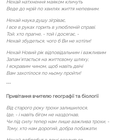
Нехай натхнення маяком кличуть
Веде до мрій по хвилях життя непевним.
Нехай наука душу зігріває,
І все в руках горить в улюбленій справі.
Той, хто прагне, - той і досягає, -
Нехай збудеться, чого б Ви не хотіли!
Нехай Новий рік відповідальним і важливим
Запам'ятається на життєвому шляху,
І яскравим чином, щоб навіть двічі
Вам захотілося по ньому пройти!
***
Привітання вчителю географії та біології
Від старого року трохи залишилося,
Іде, - і навіть бігом не наздогнав,
Чи під силу тепер нам лише важлива трохи, -
Тому, хто нам дорогий, добра побажати.