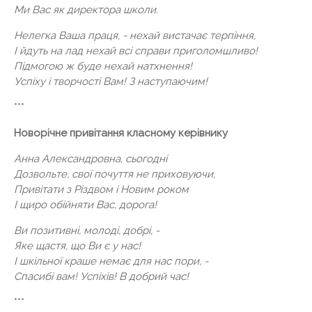
Ми Вас як директора школи.
Нелегка Ваша праця, - нехай вистачає терпіння,
І йдуть на лад нехай всі справи приголомшливо!
Підмогою ж буде нехай натхнення!
Успіху і творчості Вам! З наступаючим!
***
Новорічне привітання класному керівнику
Анна Александровна, сьогодні
Дозвольте, свої почуття не приховуючи,
Привітати з Різдвом і Новим роком
І щиро обійняти Вас, дорога!
Ви позитивні, молоді, добрі, -
Яке щастя, що Ви є у нас!
І шкільної краше немає для нас пори, -
Спасибі вам! Успіхів! В добрий час!
***