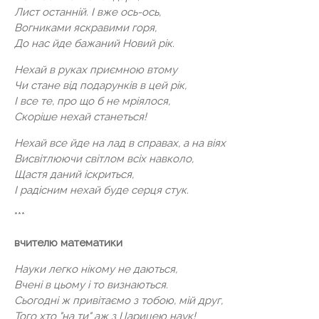
Лист останній. І вже ось-ось,
Вогниками яскравими горя,
До нас йде бажаний Новий рік.
Нехай в руках приємною втому
Чи стане від подарунків в цей рік,
І все те, про що б не мріялося,
Скоріше нехай станеться!
Нехай все йде на лад в справах, а на віях
Висвітлюючи світлом всіх навколо,
Щастя даний іскриться,
І радісним нехай буде серця стук.
***
вчителю математики
Науки легко нікому не даються,
Вчені в цьому і то визнаються.
Сьогодні ж привітаємо з тобою, мій друг,
Того хто "на ти" аж з Царицею наук!