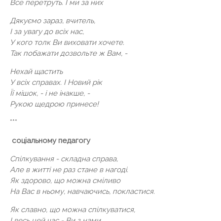
Все перетруть. І ми за них
Дякуємо зараз, вчитель,
І за увагу до всіх нас,
У кого толк Ви виховати хочете.
Так побажати дозвольте ж Вам, -
Нехай щастить
У всіх справах. І Новий рік
Її мішок, - і не інакше, -
Рукою щедрою принесе!
***
соціальному педагогу
Спілкування - складна справа,
Але в житті не раз стане в нагоді.
Як здорово, що можна сміливо
На Вас в ньому, навчаючись, покластися.
Як славно, що можна спілкуватися,
І весь цей час - Ви з нами.