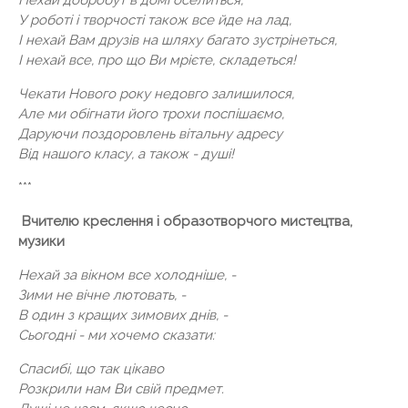
Нехай добробут в домі оселиться,
У роботі і творчості також все йде на лад,
І нехай Вам друзів на шляху багато зустрінеться,
І нехай все, про що Ви мрієте, складеться!
Чекати Нового року недовго залишилося,
Але ми обігнати його трохи поспішаємо,
Даруючи поздоровлень вітальну адресу
Від нашого класу, а також - душі!
***
Вчителю креслення і образотворчого мистецтва,
музики
Нехай за вікном все холодніше, -
Зими не вічне лютовать, -
В один з кращих зимових днів, -
Сьогодні - ми хочемо сказати:
Спасибі, що так цікаво
Розкрили нам Ви свій предмет.