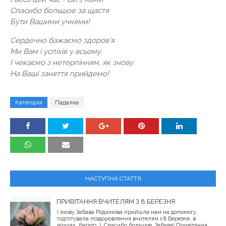
Спасибо большое за щастя
Бути Вашими учнями!
Сердечно бажаємо здоров'я
Ми Вам і успіхів у всьому.
І чекаємо з нетерпінням, як знову
На Ваші заняття прийдемо!
Категорія
Падалка
НАСТУПНА СТАТТЯ
ПРИВІТАННЯ ВЧИТЕЛЯМ З 8 БЕРЕЗНЯ
І знову Забава Родіонова прийшла нам на допомогу,
підготувала поздоровлення вчителям з 8 Березня, в
віршах, багато :). Спасибо большое, Забава! Привітання