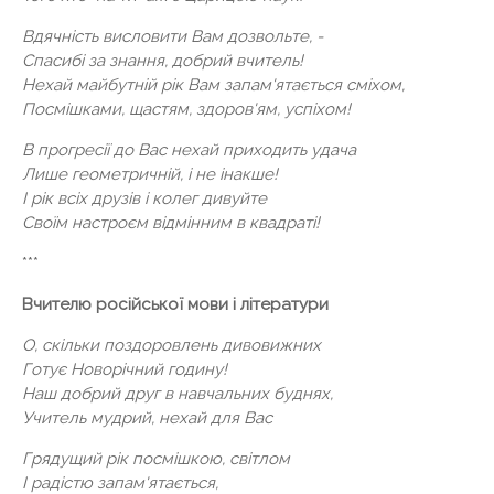
Вдячність висловити Вам дозвольте, -
Спасибі за знання, добрий вчитель!
Нехай майбутній рік Вам запам'ятається сміхом,
Посмішками, щастям, здоров'ям, успіхом!
В прогресії до Вас нехай приходить удача
Лише геометричній, і не інакше!
І рік всіх друзів і колег дивуйте
Своїм настроєм відмінним в квадраті!
***
Вчителю російської мови і літератури
О, скільки поздоровлень дивовижних
Готує Новорічний годину!
Наш добрий друг в навчальних буднях,
Учитель мудрий, нехай для Вас
Грядущий рік посмішкою, світлом
І радістю запам'ятається,