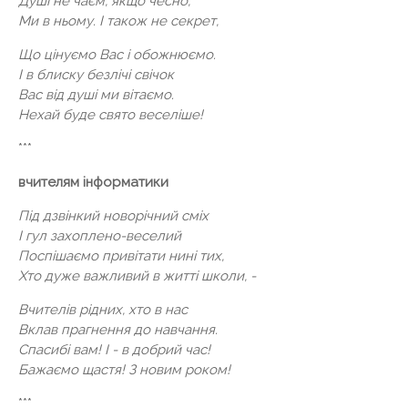
Душі не чаєм, якщо чесно,
Ми в ньому. І також не секрет,
Що цінуємо Вас і обожнюємо.
І в блиску безлічі свічок
Вас від душі ми вітаємо.
Нехай буде свято веселіше!
***
вчителям інформатики
Під дзвінкий новорічний сміх
І гул захоплено-веселий
Поспішаємо привітати нині тих,
Хто дуже важливий в житті школи, -
Вчителів рідних, хто в нас
Вклав прагнення до навчання.
Спасибі вам! І - в добрий час!
Бажаємо щастя! З новим роком!
***