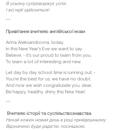
В усьому супроводжує успіх
І всі мрії здійсняться!
***
Привітання вчителю англійської мови
Anna Aleksandrovna, today
In this New Year's Eve we want to say
Believe, - it's our proud to learn from you,
To learn a lot of interesting and new.
Let day by day school time is running out, -
You're the best for us, we have no doubt,
And now we wish congratulate you, dear,
Be happy, healthy, shiny this New Year!
***
Вчителю історії та суспільствознавства
Нехай кожен новий день в році прийдешньому
Відзначено буде радістю, посмішкою,