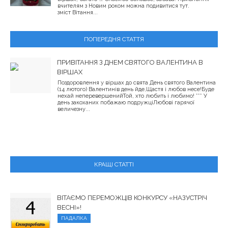
вчителям з Новим роком можна подивитися тут.
зміст Вітання...
ПОПЕРЕДНЯ СТАТТЯ
ПРИВІТАННЯ З ДНЕМ СВЯТОГО ВАЛЕНТИНА В
ВІРШАХ
Поздоровлення у віршах до свята День святого Валентина
(14 лютого) Валентинів день йде,Щастя і любов несе!Буде
нехай неперевершенийТой, хто любить і любимо! *** У
день закоханих побажаю подружціЛюбові гарячої
величезну...
КРАЩІ СТАТТІ
ВІТАЄМО ПЕРЕМОЖЦІВ КОНКУРСУ «НАЗУСТРІЧ
ВЕСНІ»!
ПАДАЛКА