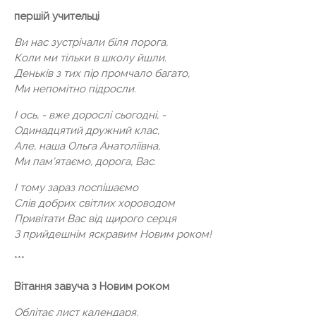
першій учительці
Ви нас зустрічали біля порога,
Коли ми тільки в школу йшли.
Деньків з тих пір промчало багато,
Ми непомітно підросли.
І ось, - вже дорослі сьогодні, -
Одинадцятий дружний клас,
Але, наша Ольга Анатоліївна,
Ми пам'ятаємо, дорога, Вас.
І тому зараз поспішаємо
Слів добрих світлих хороводом
Привітати Вас від щирого серця
З прийдешнім яскравим Новим роком!
***
Вітання завуча з Новим роком
Облітає лист календаря,