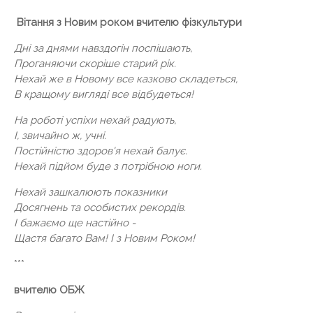
Вітання з Новим роком вчителю фізкультури
Дні за днями навздогін поспішають,
Проганяючи скоріше старий рік.
Нехай же в Новому все казково складеться,
В кращому вигляді все відбудеться!
На роботі успіхи нехай радують,
І, звичайно ж, учні.
Постійністю здоров'я нехай балує.
Нехай підйом буде з потрібною ноги.
Нехай зашкалюють показники
Досягнень та особистих рекордів.
І бажаємо ще настійно -
Щастя багато Вам! І з Новим Роком!
***
вчителю ОБЖ