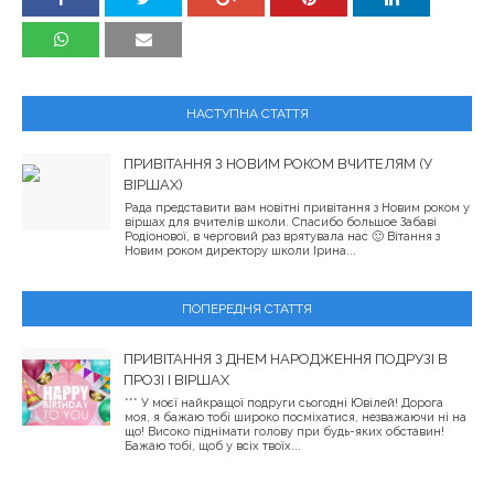
НАСТУПНА СТАТТЯ
ПРИВІТАННЯ З НОВИМ РОКОМ ВЧИТЕЛЯМ (У
ВІРШАХ)
Рада представити вам новітні привітання з Новим роком у
віршах для вчителів школи. Спасибо большое Забаві
Родіонової, в черговий раз врятувала нас 🙂 Вітання з
Новим роком директору школи Ірина...
ПОПЕРЕДНЯ СТАТТЯ
ПРИВІТАННЯ З ДНЕМ НАРОДЖЕННЯ ПОДРУЗІ В
ПРОЗІ І ВІРШАХ
*** У моєї найкращої подруги сьогодні Ювілей! Дорога
моя, я бажаю тобі широко посміхатися, незважаючи ні на
що! Високо піднімати голову при будь-яких обставин!
Бажаю тобі, щоб у всіх твоїх...