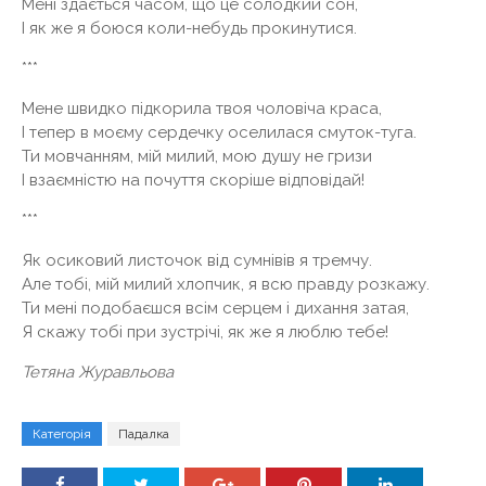
Мені здається часом, що це солодкий сон,
І як же я боюся коли-небудь прокинутися.
***
Мене швидко підкорила твоя чоловіча краса,
І тепер в моєму сердечку оселилася смуток-туга.
Ти мовчанням, мій милий, мою душу не гризи
І взаємністю на почуття скоріше відповідай!
***
Як осиковий листочок від сумнівів я тремчу.
Але тобі, мій милий хлопчик, я всю правду розкажу.
Ти мені подобаєшся всім серцем і дихання затая,
Я скажу тобі при зустрічі, як же я люблю тебе!
Тетяна Журавльова
Категорія
Падалка