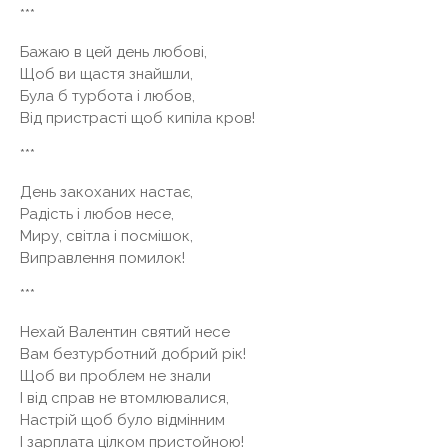
***
Бажаю в цей день любові,
Щоб ви щастя знайшли,
Була б турбота і любов,
Від пристрасті щоб кипіла кров!
***
День закоханих настає,
Радість і любов несе,
Миру, світла і посмішок,
Виправлення помилок!
***
Нехай Валентин святий несе
Вам безтурботний добрий рік!
Щоб ви проблем не знали
І від справ не втомлювалися,
Настрій щоб було відмінним
І зарплата цілком пристойною!