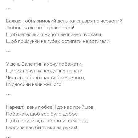
***
Бажаю тобі в зимовий день календаря не червоний
Любові казкової і прекрасної!
Щоб метелики в животі невпинно пурхали,
Щоб поцілунки на губах остигати не встигали!
***
У день Валентинів хочу побажати,
Щирих почуттів неодмінно пізнати!
Чистої любові і щастя безмежного,
І відносини найніжнішого!
***
Нарешті, день любові і до нас прийшов,
Побажаю, щоб все було добре!
Щоб парили від любові ви в хмарах,
І носили вас би тільки на руках!