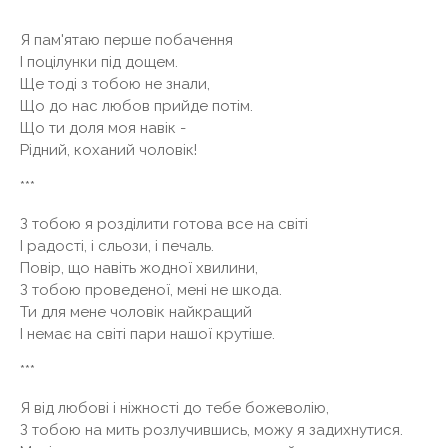
***
Я пам'ятаю перше побачення
І поцілунки під дощем.
Ще тоді з тобою не знали,
Що до нас любов прийде потім.
Що ти доля моя навік -
Рідний, коханий чоловік!
***
З тобою я розділити готова все на світі
І радості, і сльози, і печаль.
Повір, що навіть жодної хвилини,
З тобою проведеної, мені не шкода.
Ти для мене чоловік найкращий
І немає на світі пари нашої крутіше.
***
Я від любові і ніжності до тебе божеволію,
З тобою на мить розлучившись, можу я задихнутися.