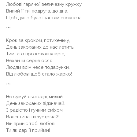
Любові гарячої величезну кружку!
Випий її ти, подруга, до дна,
Щоб душа була щастям сповнена!
***
Крок за кроком, потихеньку,
День закоханих до нас летить.
Тим, хто про кохання мріє,
Нехай їй серце осяє.
Людям всім несе подарунки,
Від любові щоб стало жарко!
***
Не сумуй сьогодні, милий,
День закоханих відзначай.
З радістю і гучним сміхом
Валентина ти зустрічай!
Він приніс тобі любові,
Ти як дар її прийми!