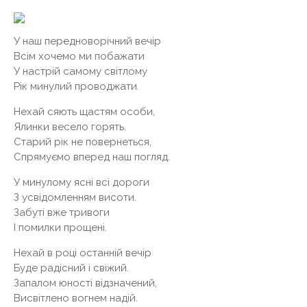
У наш передноворічний вечір
Всім хочемо ми побажати
У настрій самому світлому
Рік минулий проводжати.
Нехай сяють щастям особи,
Ялинки весело горять.
Старий рік не повернеться,
Спрямуємо вперед наш погляд.
У минулому ясні всі дороги
З усвідомленням висоти.
Забуті вже тривоги
І помилки прощені.
Нехай в році останній вечір
Буде радісний і свіжий.
Запалом юності відзначений,
Висвітлено вогнем надій.