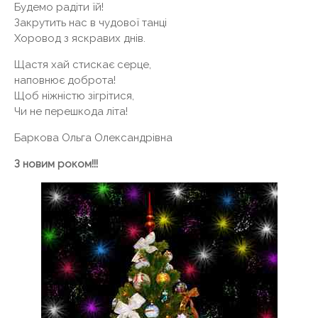
Будемо радіти їй!
Закрутить нас в чудової танці
Хоровод з яскравих днів.
Щастя хай стискає серце,
наповнює доброта!
Щоб ніжністю зігрітися,
Чи не перешкода літа!
Баркова Ольга Олександрівна
З новим роком!!!