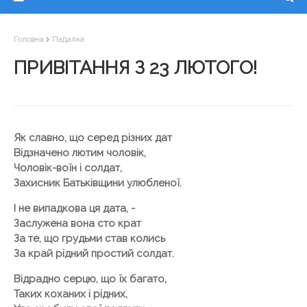
Головна
Падалка
ПРИВІТАННЯ З 23 ЛЮТОГО!
Як славно, що серед різних дат
Відзначено лютим чоловік,
Чоловік-воїн і солдат,
Захисник Батьківщини улюбленої.
І не випадкова ця дата, -
Заслужена вона сто крат
За те, що грудьми став колись
За край рідний простий солдат.
Відрадно серцю, що їх багато,
Таких коханих і рідних,