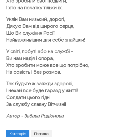
Хто зробили свої подвиги,
І хто на початку тільки їх.
Уклін Вам низький, дорогі,
Дякую Вам від щирого серця,
Що Ви служіння Росії
Найважливішим для себе знайшли!
У світі, побуті або на службі -
Ви нам надія і опора,
Хто зробити може все що потрібно,
На совість і без розмов.
Так будьте ж завжди здорові,
І нехай все буде гаразд у житті!
Солдати цього гідні
За службу славну Вітчизні!
Автор - Забава Родіонова
Категорія
Падалка