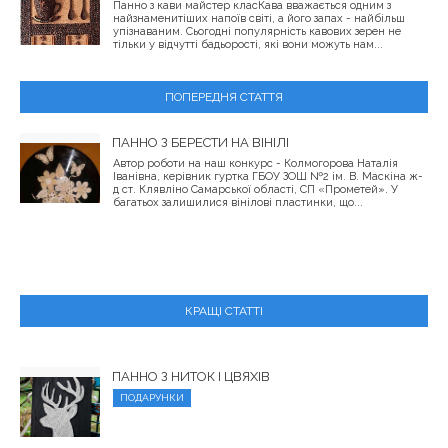
Панно з кави майстер класКава вважається одним з
найзнаменитіших напоїв світі, а його запах - найбільш
упізнаваним. Сьогодні популярність кавових зерен не
тільки у відчутті бадьорості, які вони можуть нам...
ПОПЕРЕДНЯ СТАТТЯ
ПАННО З БЕРЕСТИ НА ВІНІЛІ
Автор роботи на наш конкурс - Колмогорова Наталія
Іванівна, керівник гуртка ГБОУ ЗОШ №2 ім. В. Маскіна ж-
д ст. Клявліно Самарської області, СП «Прометей». У
багатьох залишилися вінілові пластинки, що...
КРАЩІ СТАТТІ
ПАННО З НИТОК І ЦВЯХІВ
ПОДАРУНКИ