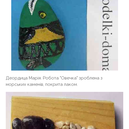
Деордица Марія. Робота "Овечка" зроблена з
морських каменів, покрита лаком.