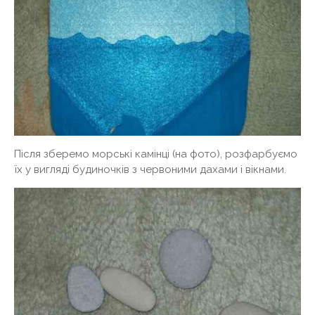
Після зберемо морські камінці (на фото), розфарбуємо
їх у вигляді будиночків з червоними дахами і вікнами.