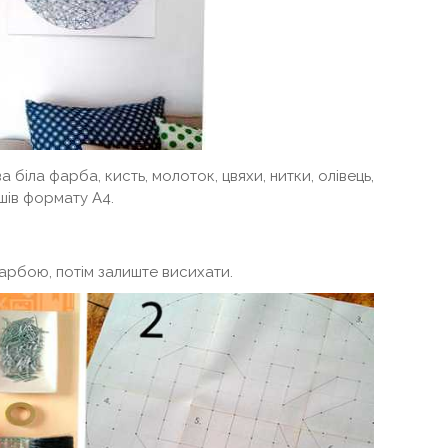
 біла фарба, кисть, молоток, цвяхи, нитки, олівець,
ушів формату А4.
рбою, потім залиште висихати.