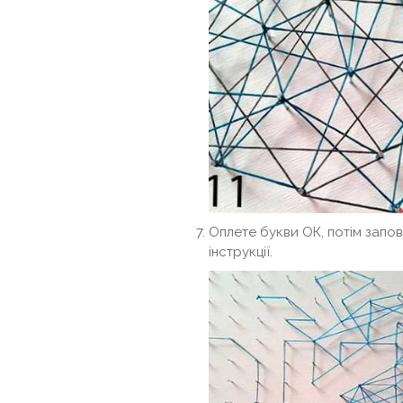
Оплете букви ОК, потім запо
інструкції.