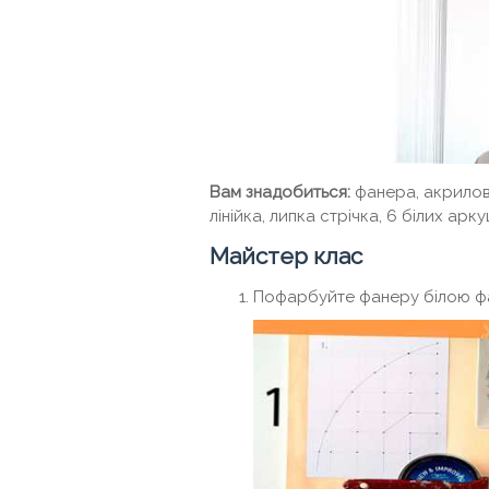
Вам знадобиться:
фанера, акрилова
лінійка, липка стрічка, 6 білих арк
Майстер клас
Пофарбуйте фанеру білою фа