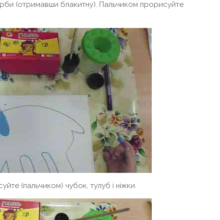
 фарби (отримавши блакитну). Пальчиком прорисуйте
те (пальчиком) чубок, тулуб і ніжки.