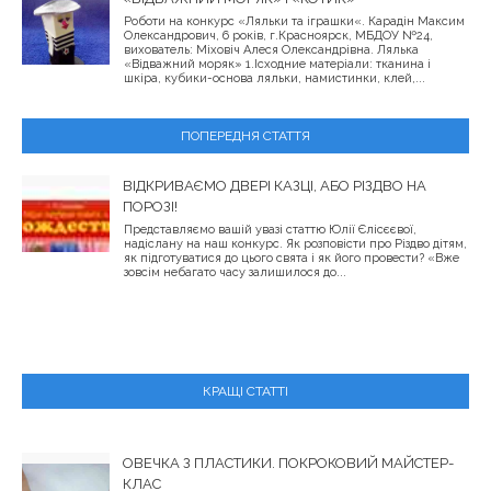
Роботи на конкурс «Ляльки та іграшки«. Карадін Максим
Олександрович, 6 років, г.Красноярск, МБДОУ №24,
вихователь: Міховіч Алеся Олександрівна. Лялька
«Відважний моряк» 1.Ісходние матеріали: тканина і
шкіра, кубики-основа ляльки, намистинки, клей,...
ПОПЕРЕДНЯ СТАТТЯ
ВІДКРИВАЄМО ДВЕРІ КАЗЦІ, АБО РІЗДВО НА
ПОРОЗІ!
Представляємо вашій увазі статтю Юлії Єлісєєвої,
надіслану на наш конкурс. Як розповісти про Різдво дітям,
як підготуватися до цього свята і як його провести? «Вже
зовсім небагато часу залишилося до...
КРАЩІ СТАТТІ
ОВЕЧКА З ПЛАСТИКИ. ПОКРОКОВИЙ МАЙСТЕР-
КЛАС