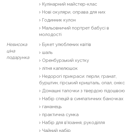
Кулінарний майстер-клас
Нові окуляри, оправа для них
Годинник кулон
Мальовничий портрет бабусі в
молодості
Невисока
Букет улюблених квітів
ціна
шаль
подарунка
Оренбурзький хустку
літня капелюшок
Недорогі прикраси: перли, гранат,
бурштин, гірський кришталь, опал, онікс
Домашні тапочки з твердою підошвою
Набір спецій в симпатичних баночках
гаманець
практична сумка
Набір для в'язання, рукоділля
Чайний набір