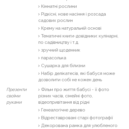
Кімнатні рослини
Рідкісні, нове насіння і розсада
садових рослин
Крему на натуральній основі
Тематичні книги-довідники: кулінарні,
по садівництву і т.д.
зручний щоденник
парасолька
Сушарка для білизни
Набір делікатесів, які бабуся може
дозволити собі не кожен день
Презенти
Фільм про життя бабусі - її фото
своїми
різних часів, сімейні фото,
руками
відеопривітання від рідні
Генеалогічне дерево
Відреставровані старі фотографії
Декорована рамка для улюбленого