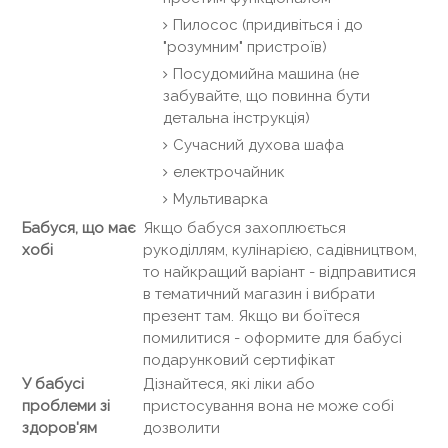
Пилосос (придивіться і до
"розумним" пристроїв)
Посудомийна машина (не
забувайте, що повинна бути
детальна інструкція)
Сучасний духова шафа
електрочайник
Мультиварка
Бабуся, що має
Якщо бабуся захоплюється
хобі
рукоділлям, кулінарією, садівництвом,
то найкращий варіант - відправитися
в тематичний магазин і вибрати
презент там. Якщо ви боїтеся
помилитися - оформите для бабусі
подарунковий сертифікат
У бабусі
Дізнайтеся, які ліки або
проблеми зі
пристосування вона не може собі
здоров'ям
дозволити