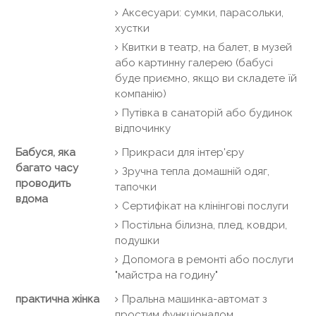
Аксесуари: сумки, парасольки,
хустки
Квитки в театр, на балет, в музей
або картинну галерею (бабусі
буде приємно, якщо ви складете їй
компанію)
Путівка в санаторій або будинок
відпочинку
Бабуся, яка
Прикраси для інтер'єру
багато часу
Зручна тепла домашній одяг,
проводить
тапочки
вдома
Сертифікат на клінінгові послуги
Постільна білизна, плед, ковдри,
подушки
Допомога в ремонті або послуги
"майстра на годину"
практична жінка
Пральна машинка-автомат з
простим функціоналом