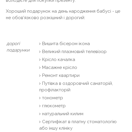
володієте для покупки презенту.
Хороший подарунок на день народження бабусі - це
не обов'язково розкішний і дорогий:
дорогі
Вишита бісером ікона
подарунки
Великий плазмовий телевізор
Крісло качалка
Масажне крісло
Ремонт квартири
Путівка в оздоровчий санаторій,
профілакторій
тонометр
глюкометр
натуральний килим
Сертифікат в платну стоматологію
або іншу клініку