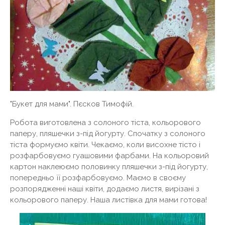
"Букет для мами". Пєсков Тимофій.
Робота виготовлена ​​з солоного тіста, кольорового
паперу, пляшечки з-під йогурту. Спочатку з солоного
тіста формуємо квіти. Чекаємо, коли висохне тісто і
розфарбовуємо гуашовими фарбами. На кольоровий
картон наклеюємо половинку пляшечки з-під йогурту,
попередньо її розфарбовуємо. Маємо в своєму
розпорядженні наші квіти, додаємо листя, вирізані з
кольорового паперу. Наша листівка для мами готова!