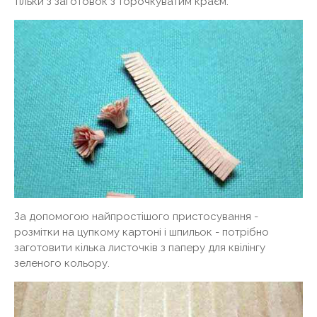
тільки з заготовок з торочкуватим краєм.
За допомогою найпростішого пристосування -
розмітки на цупкому картоні і шпильок - потрібно
заготовити кілька листочків з паперу для квілінгу
зеленого кольору.