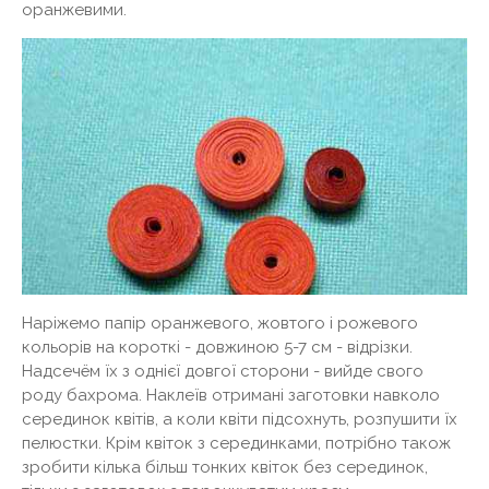
оранжевими.
Наріжемо папір оранжевого, жовтого і рожевого
кольорів на короткі - довжиною 5-7 см - відрізки.
Надсечём їх з однієї довгої сторони - вийде свого
роду бахрома. Наклеїв отримані заготовки навколо
серединок квітів, а коли квіти підсохнуть, розпушити їх
пелюстки. Крім квіток з серединками, потрібно також
зробити кілька більш тонких квіток без серединок,