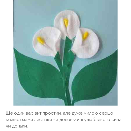
Ще один варіант простий, але дуже милою серцю
кожної мами листівки - з долоньки її улюбленого сина
чи доньки.