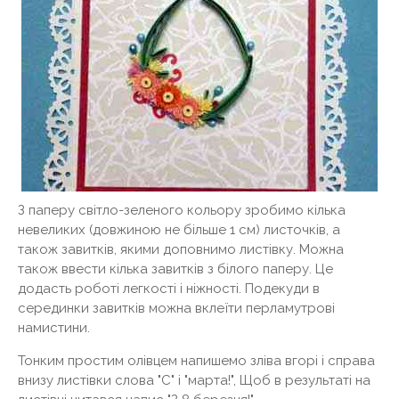
З паперу світло-зеленого кольору зробимо кілька
невеликих (довжиною не більше 1 см) листочків, а
також завитків, якими доповнимо листівку. Можна
також ввести кілька завитків з білого паперу. Це
додасть роботі легкості і ніжності. Подекуди в
серединки завитків можна вклеїти перламутрові
намистини.
Тонким простим олівцем напишемо зліва вгорі і справа
внизу листівки слова "С" і "марта!", Щоб в результаті на