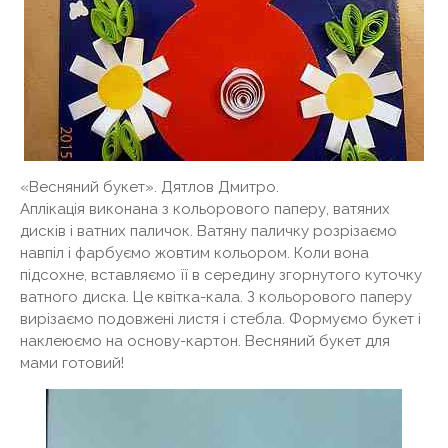
«Весняний букет». Дятлов Дмитро.
Аплікація виконана з кольорового паперу, ватяних
дисків і ватних паличок. Ватяну паличку розрізаємо
навпіл і фарбуємо жовтим кольором. Коли вона
підсохне, вставляємо її в середину згорнутого куточку
ватного диска. Це квітка-кала. З кольорового паперу
вирізаємо подовжені листя і стебла. Формуємо букет і
наклеюємо на основу-картон. Весняний букет для
мами готовий!