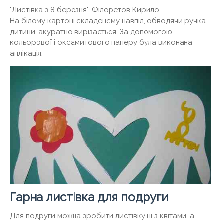
"Листівка з 8 березня". Філоретов Кирило.
На білому картоні складеному навпіл, обводячи ручка
дитини, акуратно вирізається. За допомогою
кольорової і оксамитового паперу була виконана
аплікація.
Гарна листівка для подруги
Для подруги можна зробити листівку ні з квітами, а,