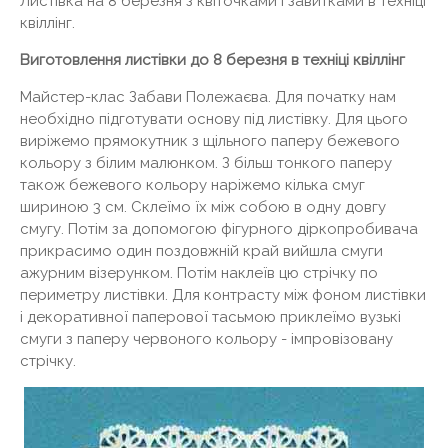
Листівка на 8 березня з квіточками і завитками в техніці
квіллінг.
Виготовлення листівки до 8 березня в техніці квіллінг
Майстер-клас Забави Полежаєва. Для початку нам
необхідно підготувати основу під листівку. Для цього
виріжемо прямокутник з щільного паперу бежевого
кольору з білим малюнком. З більш тонкого паперу
також бежевого кольору наріжемо кілька смуг
шириною 3 см. Склеїмо їх між собою в одну довгу
смугу. Потім за допомогою фігурного діркопробивача
прикрасимо один поздовжній край вийшла смуги
ажурним візерунком. Потім наклеїв цю стрічку по
периметру листівки. Для контрасту між фоном листівки
і декоративної паперової тасьмою приклеїмо вузькі
смуги з паперу червоного кольору - імпровізовану
стрічку.