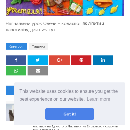
Навчальний урок Олени Ніколаєвої,
як ліпити з
пластиліну
, дивіться
тут
.
Категорія
Падалка
НАСТУПНА СТАТТЯ
This website uses cookies to ensure you get the
best experience on our website.
Learn more
ЛИСТІВКИ НА 23 ЛЮТОГО - СОРОЧКА З
КРАВАТКОЮ І ВІЙСЬКОВА ФОРМА
Got it!
змістЛистівки на 23 лютого - сорочкиЛистівка «Сорочка з
краваткою» Дитячі вироби - сорочка орігаміСорочка
орігамі простаЛистівка «Військова форма» Інші варіанти
листівок на 23 лютого Листівки на 23 лютого - сорочки