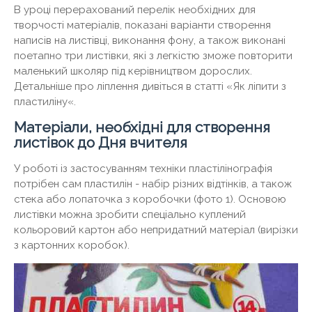
В уроці перерахований перелік необхідних для
творчості матеріалів, показані варіанти створення
написів на листівці, виконання фону, а також виконані
поетапно три листівки, які з легкістю зможе повторити
маленький школяр під керівництвом дорослих.
Детальніше про ліплення дивіться в статті «Як ліпити з
пластиліну«.
Матеріали, необхідні для створення
листівок до Дня вчителя
У роботі із застосуванням техніки пластілінографія
потрібен сам пластилін - набір різних відтінків, а також
стека або лопаточка з коробочки (фото 1). Основою
листівки можна зробити спеціально куплений
кольоровий картон або непридатний матеріал (вирізки
з картонних коробок).