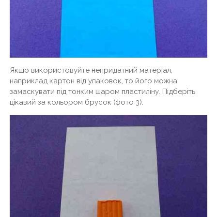
Якщо використовуйте непридатний матеріал,
наприклад картон від упаковок, то його можна
замаскувати під тонким шаром пластиліну. Підберіть
цікавий за кольором брусок (фото 3).