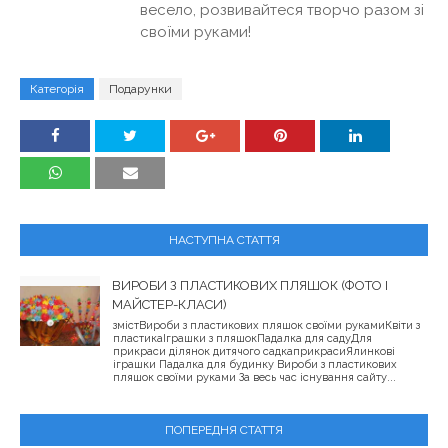
весело, розвивайтеся творчо разом зі
своїми руками!
Категорія
Подарунки
НАСТУПНА СТАТТЯ
ВИРОБИ З ПЛАСТИКОВИХ ПЛЯШОК (ФОТО І
МАЙСТЕР-КЛАСИ)
змістВироби з пластикових пляшок своїми рукамиКвіти з
пластикаІграшки з пляшокПадалка для садуДля
прикраси ділянок дитячого садкаприкрасиЯлинкові
іграшки Падалка для будинку Вироби з пластикових
пляшок своїми руками За весь час існування сайту...
ПОПЕРЕДНЯ СТАТТЯ