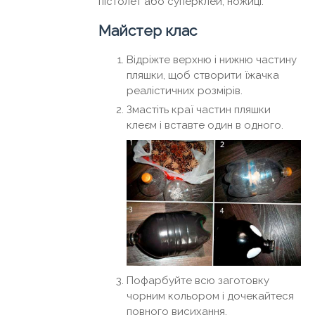
пістолет або суперклей, ножиці.
Майстер клас
Відріжте верхню і нижню частину
пляшки, щоб створити їжачка
реалістичних розмірів.
Змастіть краї частин пляшки
клеєм і вставте один в одного.
Пофарбуйте всю заготовку
чорним кольором і дочекайтеся
повного висихання.