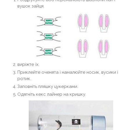
вушок зайця.
виріжте їх.
Приклейте оченята і намалюйте носик, вусики і
ротик.
Заповніть пляшку цукерками.
Одягніть кекс лайнер на кришку.