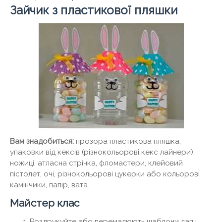
Зайчик з пластикової пляшки
Вам знадобиться:
прозора пластикова пляшка,
упаковки від кексів (різнокольорові кекс лайнери),
ножиці, атласна стрічка, фломастери, клейовий
пістолет, очі, різнокольорові цукерки або кольорові
камінчики, папір, вата.
Майстер клас
Роздрукуйте або перемалюють шаблони лап і