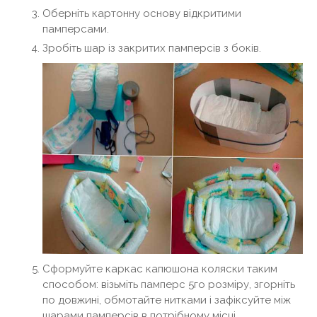
Оберніть картонну основу відкритими
памперсами.
Зробіть шар із закритих памперсів з боків.
Сформуйте каркас капюшона коляски таким
способом: візьміть памперс 5го розміру, згорніть
по довжині, обмотайте нитками і зафіксуйте між
шарами памперсів в потрібному місці.