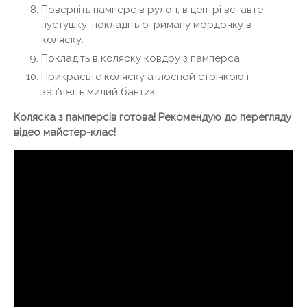
Поверніть памперс в рулон, в центрі вставте
пустушку, покладіть отриману мордочку в
коляску.
Покладіть в коляску ковдру з памперса.
Прикрасьте коляску атлосной стрічкою і
зав'яжіть милий бантик.
Коляска з памперсів готова! Рекомендую до перегляду
відео майстер-клас!