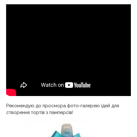
Рекомендую до просмора фото-галерею ідей для
створення тортів з памперсів!