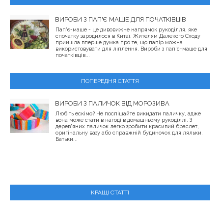
ВИРОБИ З ПАП'Є МАШЕ ДЛЯ ПОЧАТКІВЦІВ
Пап'є-маше - це дивовижне напрямок рукоділля, яке
спочатку зародилося в Китаї. Жителям Далекого Сходу
прийшла вперше думка про те, що папір можна
використовувати для ліплення. Вироби з пап'є-маше для
початківців...
ПОПЕРЕДНЯ СТАТТЯ
ВИРОБИ З ПАЛИЧОК ВІД МОРОЗИВА
Любіть ескімо? Не поспішайте викидати паличку, адже
вона може стати в нагоді в домашньому рукоділлі. З
дерев'яних паличок легко зробити красивий браслет,
оригінальну вазу або справжній будиночок для ляльки.
Батьки...
КРАЩІ СТАТТІ