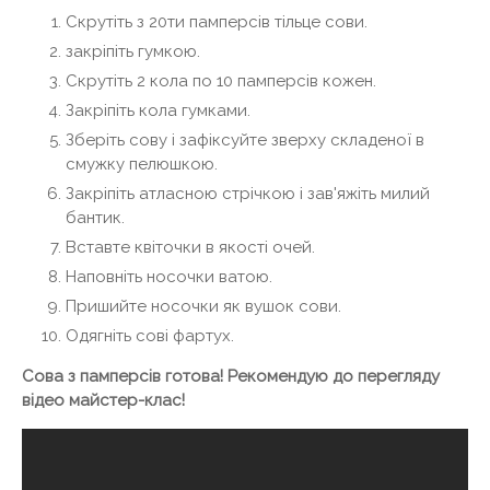
Скрутіть з 20ти памперсів тільце сови.
закріпіть гумкою.
Скрутіть 2 кола по 10 памперсів кожен.
Закріпіть кола гумками.
Зберіть сову і зафіксуйте зверху складеної в
смужку пелюшкою.
Закріпіть атласною стрічкою і зав'яжіть милий
бантик.
Вставте квіточки в якості очей.
Наповніть носочки ватою.
Пришийте носочки як вушок сови.
Одягніть сові фартух.
Сова з памперсів готова! Рекомендую до перегляду
відео майстер-клас!