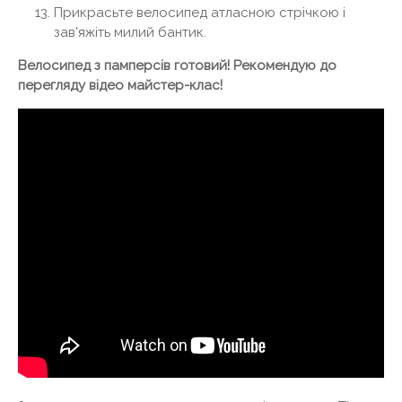
Прикрасьте велосипед атласною стрічкою і
зав'яжіть милий бантик.
Велосипед з памперсів готовий! Рекомендую до
перегляду відео майстер-клас!