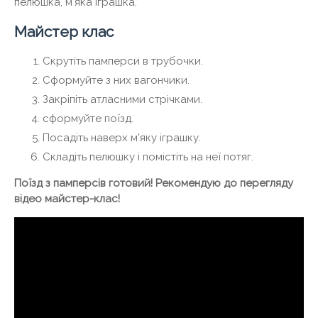
пелюшка, м'яка іграшка.
Майстер клас
Скрутіть памперси в трубочки.
Сформуйте з них вагончики.
Закріпіть атласними стрічками.
сформуйте поїзд.
Посадіть наверх м'яку іграшку.
Складіть пелюшку і помістіть на неї потяг.
Поїзд з памперсів готовий! Рекомендую до перегляду
відео майстер-клас!