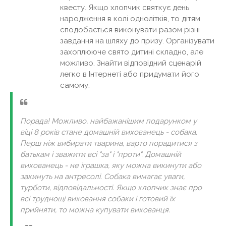
квесту. Якщо хлопчик святкує день
народження в колі однолітків, то дітям
сподобається виконувати разом різні
завдання на шляху до призу. Організувати
захоплююче свято дитині складно, але
можливо. Знайти відповідний сценарій
легко в Інтернеті або придумати його
самому.
Порада! Можливо, найбажанішим подарунком у
віці 8 років стане домашній вихованець - собака.
Перш ніж вибирати тварина, варто порадитися з
батькам і зважити всі "за" і "проти". Домашній
вихованець - не іграшка, яку можна викинути або
закинуть на антресолі. Собака вимагає уваги,
турботи, відповідальності. Якщо хлопчик знає про
всі труднощі виховання собаки і готовий їх
прийняти, то можна купувати вихованця.