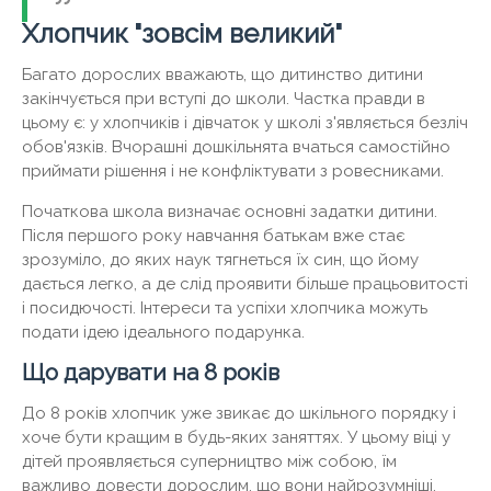
Хлопчик "зовсім великий"
Багато дорослих вважають, що дитинство дитини
закінчується при вступі до школи. Частка правди в
цьому є: у хлопчиків і дівчаток у школі з'являється безліч
обов'язків. Вчорашні дошкільнята вчаться самостійно
приймати рішення і не конфліктувати з ровесниками.
Початкова школа визначає основні задатки дитини.
Після першого року навчання батькам вже стає
зрозуміло, до яких наук тягнеться їх син, що йому
дається легко, а де слід проявити більше працьовитості
і посидючості. Інтереси та успіхи хлопчика можуть
подати ідею ідеального подарунка.
Що дарувати на 8 років
До 8 років хлопчик уже звикає до шкільного порядку і
хоче бути кращим в будь-яких заняттях. У цьому віці у
дітей проявляється суперництво між собою, їм
важливо довести дорослим, що вони найрозумніші,