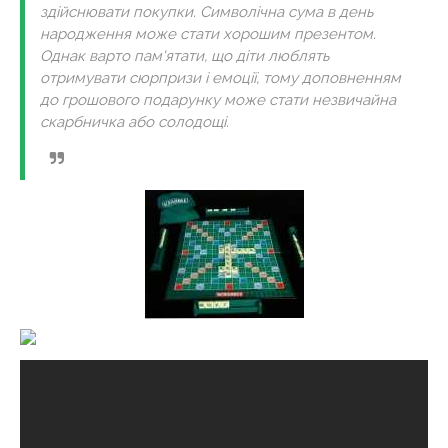
здійснювати покупки. Символічна сума в день
народження може стати хорошим презентом.
Однак варто пам'ятати, що діти люблять
отримувати сюрпризи і емоції, тому доповненням
до грошового подарунку може стати незвичайна
скарбничка або солодощі.