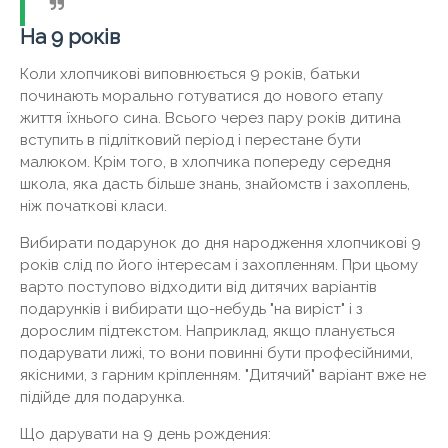
На 9 років
Коли хлопчикові виповнюється 9 років, батьки
починають морально готуватися до нового етапу
життя їхнього сина. Всього через пару років дитина
вступить в підлітковий період і перестане бути
малюком. Крім того, в хлопчика попереду середня
школа, яка дасть більше знань, знайомств і захоплень,
ніж початкові класи.
Вибирати подарунок до дня народження хлопчикові 9
років слід по його інтересам і захопленням. При цьому
варто поступово відходити від дитячих варіантів
подарунків і вибирати що-небудь "на виріст" і з
дорослим підтекстом. Наприклад, якщо планується
подарувати лижі, то вони повинні бути професійними,
якісними, з гарним кріпленням. "Дитячий" варіант вже не
підійде для подарунка.
Що дарувати на 9 день рождения: