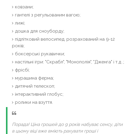
ковзани;
гантелі з регульованим вагою;
лижі;
дошка для сноуборду;
підлітковий велосипед, розрахований на 9-12
років;
боксерські рукавички;
настільні ігри: "Скрабл", "Монополія", "Дженга" і т.д .;
фрісбі;
мурашина ферма;
дитячий телескоп;
інтерактивний глобус;
ролики на взуття.
Порада! Ціна грошей до 9 років набуває сенсу, діти
в цьому віці вже вміють рахувати гроші і