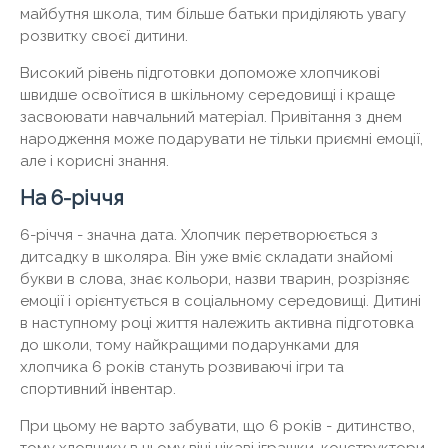
майбутня школа, тим більше батьки приділяють увагу
розвитку своєї дитини.
Високий рівень підготовки допоможе хлопчикові
швидше освоїтися в шкільному середовищі і краще
засвоювати навчальний матеріал. Привітання з днем ​​
народження може подарувати не тільки приємні емоції,
але і корисні знання.
На 6-річчя
6-річчя - значна дата. Хлопчик перетворюється з
дитсадку в школяра. Він уже вміє складати знайомі
букви в слова, знає кольори, назви тварин, розрізняє
емоції і орієнтується в соціальному середовищі. Дитині
в наступному році життя належить активна підготовка
до школи, тому найкращими подарунками для
хлопчика 6 років стануть розвиваючі ігри та
спортивний інвентар.
При цьому не варто забувати, що 6 років - дитинство,
тому хлопчику в цьому віці цікаві іграшки, конструктори