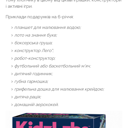
і активні ігри.
Приклади подарунків на 6-річчя:
планшет для малювання водою;
лото на знання букв;
боксерська груша;
конструктор Лего";
робот-конструктор;
футбольний або баскетбольний м'яч;
дитячий годинник;
губна гармошка;
грифельна дошка для малювання крейдою;
дитяча рація;
домашній аерохокей.