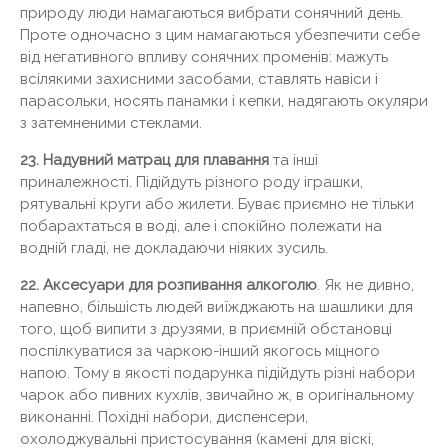
природу люди намагаються вибрати сонячний день.
Проте одночасно з цим намагаються убезпечити себе
від негативного впливу сонячних променів: мажуть
всілякими захисними засобами, ставлять навіси і
парасольки, носять панамки і кепки, надягають окуляри
з затемненими стеклами.
23. Надувний матрац для плавання
та інші
приналежності. Підійдуть різного роду іграшки,
рятувальні круги або жилети. Буває приємно не тільки
побарахтаться в воді, але і спокійно полежати на
водній гладі, не докладаючи ніяких зусиль.
22. Аксесуари для розпивання алкоголю
. Як не дивно,
напевно, більшість людей виїжджають на шашлики для
того, щоб випити з друзями, в приємній обстановці
поспілкуватися за чаркою-інший якогось міцного
напою. Тому в якості подарунка підійдуть різні набори
чарок або пивних кухлів, звичайно ж, в оригінальному
виконанні. Похідні набори, диспенсери,
охолоджувальні пристосування (камені для віскі,