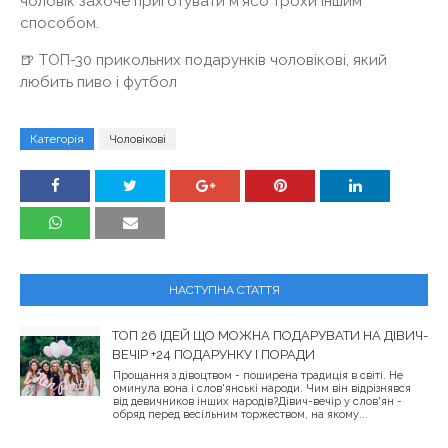
чоловік захоче приготувати м'ясо трохи іншим
способом.
🍺 ТОП-30 прикольних подарунків чоловікові, який
любить пиво і футбол
Категорія
Чоловікові
НАСТУПНА СТАТТЯ
ТОП 26 ІДЕЙ ЩО МОЖНА ПОДАРУВАТИ НА ДІВИЧ-
ВЕЧІР +24 ПОДАРУНКУ І ПОРАДИ
Прощання з дівоцтвом - поширена традиція в світі. Не
оминула вона і слов'янські народи. Чим він відрізнявся
від девичников інших народів?Дівич-вечір у слов'ян -
обряд перед весільним торжеством, на якому...