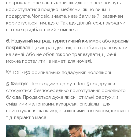
покривало, але навіть вони, швидше за все, почнуть
користуватися похідної меблями, якщо ви їм її
подаруєте. Чоловік, знаєте, невибагливий і зазвичай
користується тим, що є. Так що дізнайтеся, навряд чи
він вже придбав такий комплект.
6. Надувний матрац
,
туристичний килимок
або
красиві
покривала
. Це як раз для тих, хто любить трапезувати
на землі. Або не обов'язково трапезувати, ці речі
можна постелити і в наметі для ночівлі.
💡 ТОП-150 оригінальних подарунків чоловікові
5. Фартух
. Переходимо до суті. Топ-5 подарунків
стосуються безпосередньо приготування основного
блюда. Продаються дуже якісні, стильні фартухи: зі
смішними малюнками, кухарські, спеціальні для
приготування шашлику, з кишенями, з коміром, шкіряні і
т.д. варіантів маса.