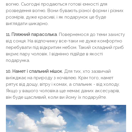
вогню. Сьогодні продаються готові ємності для
розведення вогню. Вони бувають різної форми і різних
розмірів, дуже красиві, і як подарунок це буде
виглядати шикарно.
11. Пляжний парасолька
. Повернемося до теми захисту
від сонця. На відпочинку все-таки не дуже комфортно
перебувати під відкритим небом. Такий складний гриб
вкриє пару чоловік. І відмінно підійде в якості
подарунка.
10. Намет і спальний мішок
. Для тих, хто зазвичай
виїжджає на природу з ночівлею. Крім того, намет
рятує від дощу, вітру і комах, а спальник - від холоду.
Якщо у вашого чоловіка ще немає даних аксесуарів,
він буде щасливий, коли ви йому їх подаруйте.