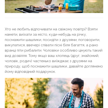
Хто не любить відпочивати на свіжому повітрі? Взяти
намети, виїхати за місто, куди-небудь на річку,
посмажити шашлики, посидіти з друзями, поговорити,
викупатися, ввечері співати пісні біля багаття, а рано
вранці піти рибалити. Чоловіки особливо цінують такий
вид дозвілля. Тому якщо ваш хлопець (друг, знайомий,
чоловік, родич) частенько виїжджає з друзями на
природу, щоб посмажити шашлики, давайте доглянемо
йому відповідний подарунок.