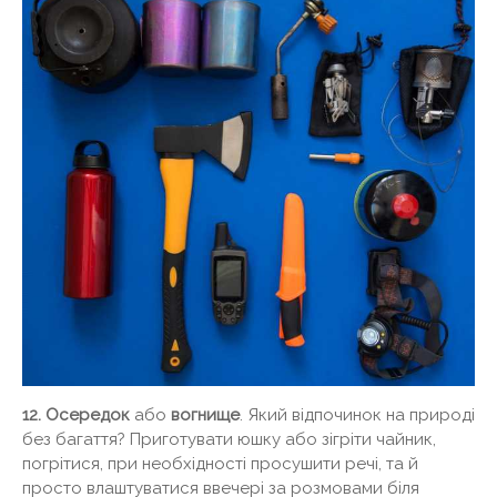
12. Осередок
або
вогнище
. Який відпочинок на природі
без багаття? Приготувати юшку або зігріти чайник,
погрітися, при необхідності просушити речі, та й
просто влаштуватися ввечері за розмовами біля