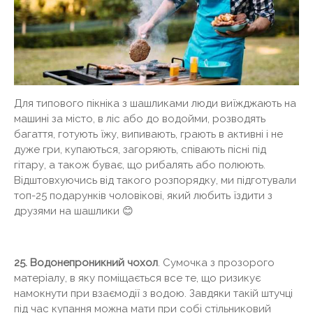
Для типового пікніка з шашликами люди виїжджають на
машині за місто, в ліс або до водойми, розводять
багаття, готують їжу, випивають, грають в активні і не
дуже гри, купаються, загоряють, співають пісні під
гітару, а також буває, що рибалять або полюють.
Відштовхуючись від такого розпорядку, ми підготували
топ-25 подарунків чоловікові, який любить їздити з
друзями на шашлики 😊
25. Водонепроникний чохол
. Сумочка з прозорого
матеріалу, в яку поміщається все те, що ризикує
намокнути при взаємодії з водою. Завдяки такій штучці
під час купання можна мати при собі стільниковий