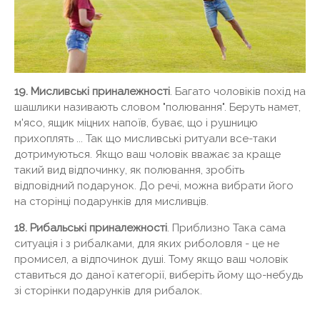
19. Мисливські приналежності
. Багато чоловіків похід на
шашлики називають словом "полювання". Беруть намет,
м'ясо, ящик міцних напоїв, буває, що і рушницю
прихоплять ... Так що мисливські ритуали все-таки
дотримуються. Якщо ваш чоловік вважає за краще
такий вид відпочинку, як полювання, зробіть
відповідний подарунок. До речі, можна вибрати його
на сторінці подарунків для мисливців.
18. Рибальські приналежності
. Приблизно Така сама
ситуація і з рибалками, для яких риболовля - це не
промисел, а відпочинок душі. Тому якщо ваш чоловік
ставиться до даної категорії, виберіть йому що-небудь
зі сторінки подарунків для рибалок.