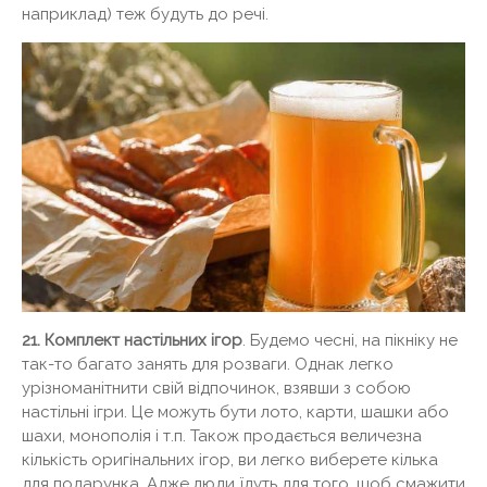
наприклад) теж будуть до речі.
21. Комплект настільних ігор
. Будемо чесні, на пікніку не
так-то багато занять для розваги. Однак легко
урізноманітнити свій відпочинок, взявши з собою
настільні ігри. Це можуть бути лото, карти, шашки або
шахи, монополія і т.п. Також продається величезна
кількість оригінальних ігор, ви легко виберете кілька
для подарунка. Адже люди їдуть для того, щоб смажити