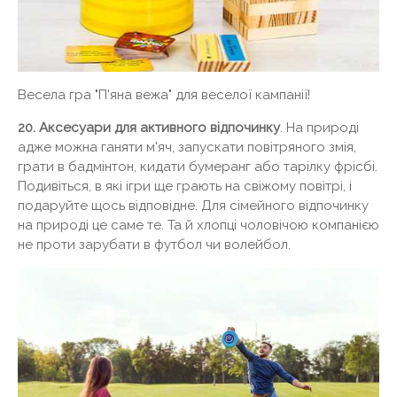
Весела гра "П'яна вежа" для веселої кампанії!
20. Аксесуари для активного відпочинку
. На природі
адже можна ганяти м'яч, запускати повітряного змія,
грати в бадмінтон, кидати бумеранг або тарілку фрісбі.
Подивіться, в які ігри ще грають на свіжому повітрі, і
подаруйте щось відповідне. Для сімейного відпочинку
на природі це саме те. Та й хлопці чоловічою компанією
не проти зарубати в футбол чи волейбол.