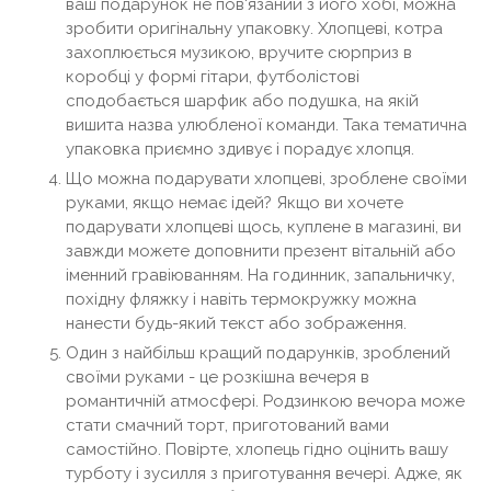
ваш подарунок не пов'язаний з його хобі, можна
зробити оригінальну упаковку. Хлопцеві, котра
захоплюється музикою, вручите сюрприз в
коробці у формі гітари, футболістові
сподобається шарфик або подушка, на якій
вишита назва улюбленої команди. Така тематична
упаковка приємно здивує і порадує хлопця.
Що можна подарувати хлопцеві, зроблене своїми
руками, якщо немає ідей? Якщо ви хочете
подарувати хлопцеві щось, куплене в магазині, ви
завжди можете доповнити презент вітальній або
іменний гравіюванням. На годинник, запальничку,
похідну фляжку і навіть термокружку можна
нанести будь-який текст або зображення.
Один з найбільш кращий подарунків, зроблений
своїми руками - це розкішна вечеря в
романтичній атмосфері. Родзинкою вечора може
стати смачний торт, приготований вами
самостійно. Повірте, хлопець гідно оцінить вашу
турботу і зусилля з приготування вечері. Адже, як