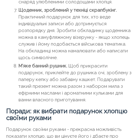
снаряд улюбленими солодощами хлопця.
Щоденник, зроблений у техніці скрапбукінг.
Практичний подарунок для тих, хто веде
індивідуальні записи або дотримується
розпорядку дня. Зробити обкладинку щоденника
можна в камуфляжному візерунку - якщо хлопець
служив і йому подобається військова тематика.
На обкладинці можна намалювати або написати
щось символічне.
М'яке банний рушник.
Щоб прикрасити
подарунок, приклейте до рушника очі, зроблену з
паперу кепку або забавну кашкет. Подарувати
такий презент можна разом з набором мила з
ефірними маслами і ароматними кульками для
ванни власного приготування.
Поради: як вибрати подарунок хлопцю
своїми руками
Подарунок своїми руками - прекрасна можливість
показати хлопцю, що ви цінуєте його і дбаєте про