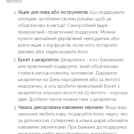
лютого:
Ящик для пива або інструментів.
Що подарувати
хлопцеві, зроблене своїми руками, щоб це
обов'язково в нагоді? Саморобний ящик -
прекрасний і практичний подарунок. Можна
купити звичайний дерев'яний чемоданчик або
взяти ящик з-під фруктів, після чого зістарити
дерево або задекорувати його.
Букет з шкарпеток.
Шкарпетки - хоч і банальний,
але практичний подарунок, який обов'язково
стане в нагоді кожному чоловікові. Дарувати
шкарпетки на День народження або 14 лютого
недоречно, а ось зробити прикольний букет з
шкарпеток хорошої якості на 23 лютого - хороша
ідея. Зробити також можна танк з шкарпеток.
Чашка, декорована кавовими зернами.
Якщо ваш
захисник любить каву, подаруйте йому чашку, яку
за допомогою суперклею в кілька шарів обклейте
кавовими зернятками. При бажанні до подарунка
прикладіть набір ексклюзивного ароматного