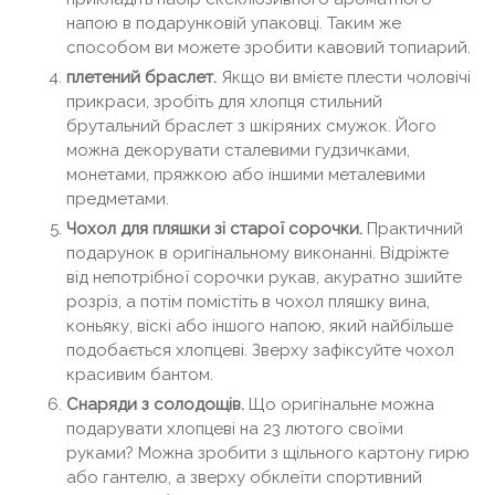
напою в подарунковій упаковці. Таким же
способом ви можете зробити кавовий топиарий.
плетений браслет.
Якщо ви вмієте плести чоловічі
прикраси, зробіть для хлопця стильний
брутальний браслет з шкіряних смужок. Його
можна декорувати сталевими гудзичками,
монетами, пряжкою або іншими металевими
предметами.
Чохол для пляшки зі старої сорочки.
Практичний
подарунок в оригінальному виконанні. Відріжте
від непотрібної сорочки рукав, акуратно зшийте
розріз, а потім помістіть в чохол пляшку вина,
коньяку, віскі або іншого напою, який найбільше
подобається хлопцеві. Зверху зафіксуйте чохол
красивим бантом.
Снаряди з солодощів.
Що оригінальне можна
подарувати хлопцеві на 23 лютого своїми
руками? Можна зробити з щільного картону гирю
або гантелю, а зверху обклеїти спортивний