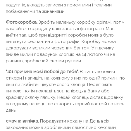
надути їх, вкладіть записки з приємними і теплими
побажаннями та зізнаннями.
Фотокоробка.
Зробіть маленьку коробку орігамі, потім
наклейте в середину ваші загальні фотографії. Має
вийти так, щоб при відкритті коробки можна було
витягнути серпантин з фотографій. Коробку можна
декорувати великим червоним бантом. У підсумку
вийде милий подарунок хлопцю на 14 лютого чи на
річницю, зроблений своїми руками.
"101 причина моєї любові до тебе".
Візьміть невеликі
стікери і напишіть на кожному з них по одній причині, по
якій ви любите і цінуєте свого хлопця. Перев'яжіть
ниткою, потім покладіть 101 папірець в банку або
красиву скляну пляшку. Нехай хлопець дістає щоранку
по одному папірці - це створить гарний настрій на весь
день.
смачна випічка.
Порадувати кохану на День всіх
закоханих можна зробленими самостійно кексами,