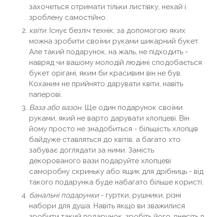
захочеться отримати тільки листівку, нехай і
зроблену самостійно.
квіти
. Існує безліч технік, за допомогою яких
можна зробити своїми руками шикарний букет.
Але такий подарунок, на жаль, не підходить -
навряд чи вашому молодій людині сподобається
букет орігамі, яким би красивим він не був.
Коханим не прийнято дарувати квіти, навіть
паперові.
Ваза або вазон
. Ще один подарунок своїми
руками, який не варто дарувати хлопцеві. Він
йому просто не знадобиться - більшість хлопців
байдуже ставляться до квітів, а багато хто
забуває доглядати за ними. Замість
декорованого вази подаруйте хлопцеві
саморобну скриньку або ящик для дрібниць - від
такого подарунка буде набагато більше користі.
банальні подарунки
- гуртки, рушники, різні
набори для душа. Навіть якщо ви зважилися
зробити такий подарунок, зробіть його, внесіть в