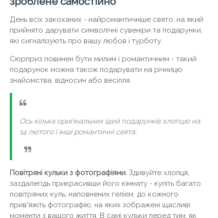
зроблене самостійно
День всіх закоханих - найромантичніше свято, на який
прийнято дарувати символічні сувеніри та подарунки,
які сигналізують про вашу любов і турботу.
Сюрприз повинен бути милим і романтичним - такий
подарунок можна також подарувати на річницю
знайомства, відносин або весілля.
Ось кілька оригінальних ідей подарунків хлопцю на
14 лютого і інші романтичні свята:
Повітряні кульки з фотографіями.
Здивуйте хлопця,
заздалегідь прикрасивши його кімнату - купіть багато
повітряних куль, наповнених гелієм, до кожного
прив'яжіть фотографію, на яких зображені щасливі
моменти з вашого життя. В самі кульки перед тим, як