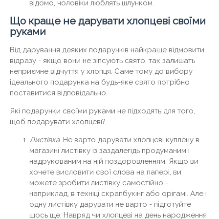
відомо, чоловіки люблять шлунком.
Що краще не дарувати хлопцеві своїми
руками
Від дарування деяких подарунків найкраще відмовити
відразу - якщо вони не зіпсують свято, так залишать
неприємне відчуття у хлопця. Саме тому до вибору
ідеального подарунка на будь-яке свято потрібно
поставитися відповідально.
Які подарунки своїми руками не підходять для того,
щоб подарувати хлопцеві?
Листівка
. Не варто дарувати хлопцеві куплену в
магазині листівку із заздалегідь продуманим і
надрукованим на ній поздоровленням. Якщо ви
хочете висловити свої слова на папері, ви
можете зробити листівку самостійно -
наприклад, в техніці скрапбукінг або орігамі. Але і
одну листівку дарувати не варто - підготуйте
щось ще. Навряд чи хлопцеві на день народження