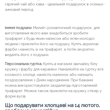
гарячий чай або кава - ідеальний подарунок в осінньо-
зимовий період.
іменні подушки.
Милий і романтичний подарунок, для
виготовлення якого вам знадобиться зробити
трафарет з будь-яким написом або ім'ям молодої
людини і приклеїти його на подушку. Купіть акрилові
фарби і нанесіть їх на трафарет, а потім акуратно
видаліть його з подушки.
Персональна гуртка.
Купіть в магазині звичайну білу
кружку і фарбу для кераміки. Намалюйте на гуртку ім'я
коханого хлопця, нанесіть малюнок або напишіть
поздоровлення з Днем народження. При бажанні
можна використовувати заздалегідь підготовлений
трафарет. Можна також приклеїти на кружку стікер у
формі вусів.
Що подарувати хлопцеві на 14 лютого,