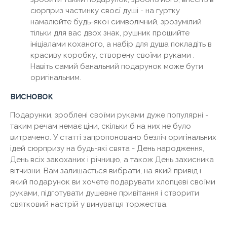
сюрприз частинку своєї душі - на гуртку
намалюйте будь-якої символічний, зрозумілий
тільки для вас двох знак, рушник прошийте
ініціалами коханого, а набір для душа покладіть в
красиву коробку, створену своїми руками .
Навіть самий банальний подарунок може бути
оригінальним.
висновок
Подарунки, зроблені своїми руками дуже популярні -
таким речам немає ціни, скільки б на них не було
витрачено. У статті запропоновано безліч оригінальних
ідей сюрпризу на будь-які свята - День народження,
День всіх закоханих і річницю, а також День захисника
вітчизни. Вам залишається вибрати, на який привід і
який подарунок ви хочете подарувати хлопцеві своїми
руками, підготувати душевне привітання і створити
святковий настрій у винуватця торжества.