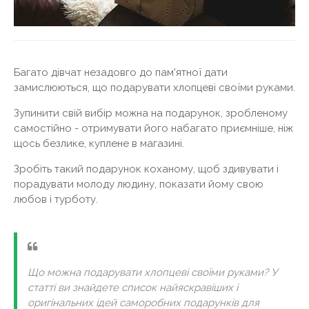
Багато дівчат незадовго до пам'ятної дати
замислюються, що подарувати хлопцеві своїми руками.
Зупинити свій вибір можна на подарунок, зробленому
самостійно - отримувати його набагато приємніше, ніж
щось безлике, куплене в магазині.
Зробіть такий подарунок коханому, щоб здивувати і
порадувати молоду людину, показати йому свою
любов і турботу.
Що можна подарувати хлопцеві своїми руками? У
статті ви знайдете список найяскравіших і
оригінальних ідей саморобних подарунків для