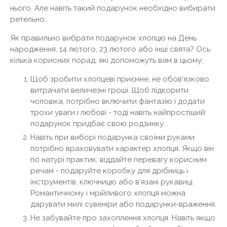
нього. Але навіть такий подарунок необхідно вибирати
ретельно.
Як правильно вибрати подарунок хлопцю на День
народження, 14 лютого, 23 лютого або інші свята? Ось
кілька корисних порад: які допоможуть вам в цьому:
Щоб зробити хлопцеві приємне, не обов'язково
витрачати величезні гроші. Щоб підкорити
чоловіка, потрібно включити фантазію і додати
трохи уваги і любові - тоді навіть найпростіший
подарунок придбає свою родзинку.
Навіть при виборі подарунка своїми руками
потрібно враховувати характер хлопця. Якщо він
по натурі практик, віддайте перевагу корисним
речам - подаруйте коробку для дрібниць і
інструментів, ключницю або в'язані рукавиці.
Романтичному і мрійливого хлопця можна
дарувати милі сувеніри або подарунки-враження.
Не забувайте про захоплення хлопця. Навіть якщо