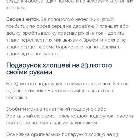
завдання або загадки написати на яскравих картонних
картках.
Серце з ниток.
За допомогою невеликих цвяхів,
прибитих по формі серця на дерев'яний планшет або
дошку, зробіть велику красиву річ зі ниток - досить
тільки переплести їх між цвяхами. Зробити можна не
тільки серце - форма барвистого панно залежить
тільки від вашої фантазії.
Подарунок хлопцеві на 23 лютого
своїми руками
На 23 лютого подарунки отримують не лише військові,
в День захисника Вітчизни прийнято вітати всіх
чоловіків.
Зробити можна тематичний подарунок або
брутальний сюрприз, головне, щоб подарунок говорив
про те, що чоловік є вашим захисником.
Ось кілька оригінальних подарунків хлопцю на 23