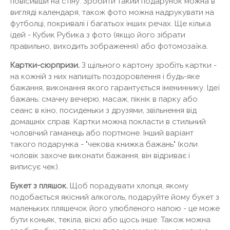
повісивши на стіну. Зробити такий подарунок можна в
вигляді календаря, також фото можна надрукувати на
футболці, покривалі і багатьох інших речах. Ще кілька
ідей - Кубик Рубика з фото (якщо його зібрати
правильно, виходить зображення) або фотомозаїка.
Картки-сюрпризи.
З щільного картону зробіть картки -
на кожній з них напишіть поздоровлення і будь-яке
бажання, виконання якого гарантується імениннику. Ідеї
​​бажань: смачну вечерю, масаж, пікнік в парку або
сеанс в кіно, посиденьки з друзями, звільнення від
домашніх справ. Картки можна покласти в стильний
чоловічий гаманець або портмоне. Інший варіант
такого подарунка - "чекова книжка бажань" (коли
чоловік захоче виконати бажання, він відриває і
виписує чек).
Букет з пляшок.
Щоб порадувати хлопця, якому
подобається якісний алкоголь, подаруйте йому букет з
маленьких пляшечок його улюбленого напою - це може
бути коньяк, текіла, віскі або щось інше. Також можна