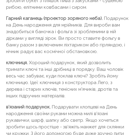
зробити букет з пляшок пива з закусками - сушеною
рибою, елітними ковбасами і сиром.
Гарний каганець (проектор зоряного неба).
Подарунок
на День народження для мрійників. Для вироби вам
знадобиться баночка і фольга зі зробленими в ній
дірками у вигляді зірок. Ви просто ставите фольгу в
банку разом з включеним ліхтариком або гірляндою, і
нічник радує вас космічної обстановкою.
ключниця.
Хороший подарунок, який дозволить
тримати ключі та інші дрібниці в порядку. Ваш чоловік
весь час забуває, куди поклав ключі? Зробіть йому
ключницю. Ідеї: ключниця з конструктора Лего, з
дерева і старих ключів, тенісних м'ячиків, дротів та
інших підручних матеріалів.
в'язаний подарунок.
Подарувати хлопцеві на День
народження своїми руками можна милі в'язані
рукавички, шарф, шапку або светр. Якщо хочеться
зробити щось простіше - зв'яжіть манжет для склянки
чи кружки. З його допомогою буде дуже зручно пити