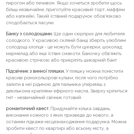
пирогом або печивом. Якщо хочеться зробити щось
більш незвичайне, приготуйте красивий торт, маффіни
або капкейкі. Такий їстівний подарунок обов'язково
сподобається ласуни.
Банку з солодощами.
Ще один сюрприз для любителя
солодкого. У красивою скляній банці зберіть улюблені
солодощі хлопця - це можуть бути цукерки, шоколад,
мармелад або інші їстівні смакоти. Баночку обв'яжіть
красивою стрічкою або прикріпіть шикарний бант.
Підсвічник з винної пляшки.
У пляшку можна помістити
красиві різнокольорові кульки, після чого потрібно
залити в неї рідиною для пальника упереміш з
декількома краплями ефірного масла. Зверху кріпиться
гніт - незвичайний свічник готовий.
романтичний квест.
Придумайте кілька завдань,
виконання кожного з яких призведе до нового, а
останнім підкаже місцезнаходження подарунка. Можна
зробити квест по квартирі або всьому місту, а