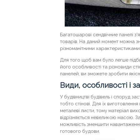
Багатошарові сендвічние панелі з'
товарів. На даний момент можна зн
різноманітними характеристиками 
Для того щоб вам було легше підб
його особливості та різновиди сті
панелей, ви зможете зробити якіс
Види, особливості і 
У будівництві будівель і споруд за
тобто стінові. Для їх виготовленн
металеві листи, тому матеріал вих
відрізняється невеликою масою. З
можливість зменшити навантаження
готового будови.