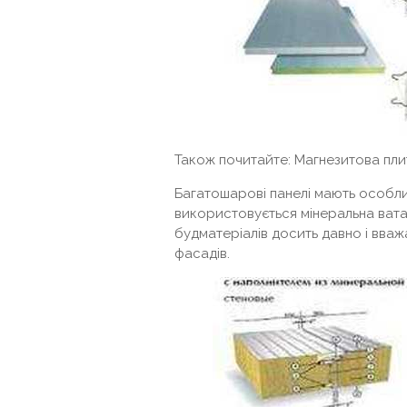
Також почитайте: Магнезитова плит
Багатошарові панелі мають особли
використовується мінеральна вата
будматеріалів досить давно і вва
фасадів.