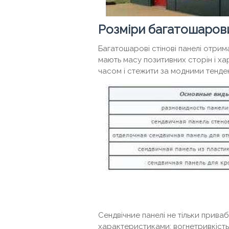
Розміри багатошаров
Багатошарові стінові панелі отрим
мають масу позитивних сторін і ха
часом і стежити за модними тенден
Сендвічние панелі не тільки прива
характеристиками: вогнетривкість,