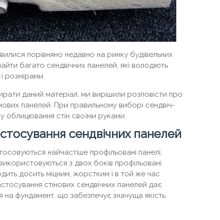
явилися порівняно недавно на ринку будівельних
айти багато сендвічних панелей, які володіють
і розмірами.
ирати даний матеріал, ми вирішили розповісти про
нових панелей. При правильному виборі сендвіч-
ну облицювання стін своїми руками.
застосування сендвічних панелей
стосовуються найчастіше профільовані панелі,
я використовуються з двох боків профільовані
одить досить міцним, жорстким і в той же час
астосування стінових сендвічних панелей дає
 на фундамент, що забезпечує значуща якість