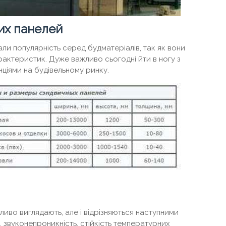
их панелей
али популярність серед будматеріалів, так як вони
рактеристик. Дуже важливо сьогодні йти в ногу з
ціями на будівельному ринку.
бливо виглядають, але і відрізняються наступними
 звуконепроникність, стійкість температурних