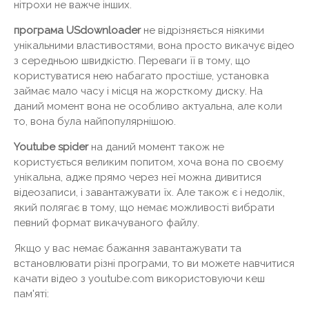
нітрохи не важче інших.
програма USdownloader
не відрізняється ніякими
унікальними властивостями, вона просто викачує відео
з середньою швидкістю. Переваги її в тому, що
користуватися нею набагато простіше, установка
займає мало часу і місця на жорсткому диску. На
даний момент вона не особливо актуальна, але коли
то, вона була найпопулярнішою.
Youtube spider
на даний момент також не
користується великим попитом, хоча вона по своєму
унікальна, адже прямо через неї можна дивитися
відеозаписи, і завантажувати їх. Але також є і недолік,
який полягає в тому, що немає можливості вибрати
певний формат викачуваного файлу.
Якщо у вас немає бажання завантажувати та
встановлювати різні програми, то ви можете навчитися
качати відео з youtube.com використовуючи кеш
пам'яті: