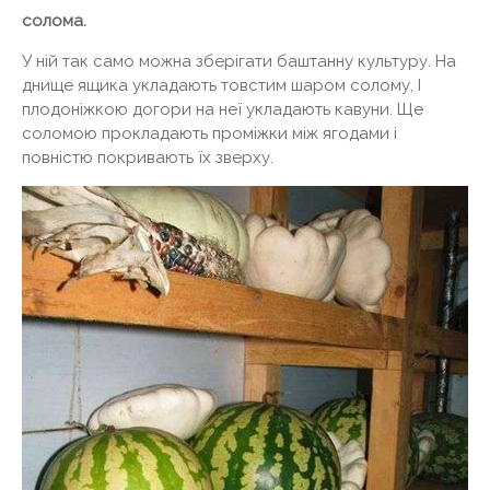
солома.
У ній так само можна зберігати баштанну культуру. На
днище ящика укладають товстим шаром солому, І
плодоніжкою догори на неї укладають кавуни. Ще
соломою прокладають проміжки між ягодами і
повністю покривають їх зверху.