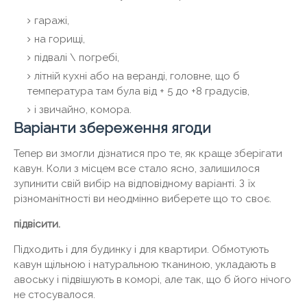
гаражі,
на горищі,
підвалі \ погребі,
літній кухні або на веранді, головне, що б
температура там була від + 5 до +8 градусів,
і звичайно, комора.
Варіанти збереження ягоди
Тепер ви змогли дізнатися про те, як краще зберігати
кавун. Коли з місцем все стало ясно, залишилося
зупинити свій вибір на відповідному варіанті. З їх
різноманітності ви неодмінно виберете що то своє.
підвісити.
Підходить і для будинку і для квартири. Обмотують
кавун щільною і натуральною тканиною, укладають в
авоську і підвішують в коморі, але так, що б його нічого
не стосувалося.