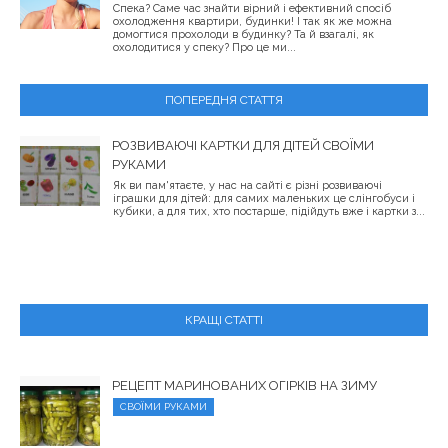
Спека? Саме час знайти вірний і ефективний спосіб
охолодження квартири, будинки! І так як же можна
домогтися прохолоди в будинку? Та й взагалі, як
охолодитися у спеку? Про це ми...
ПОПЕРЕДНЯ СТАТТЯ
РОЗВИВАЮЧІ КАРТКИ ДЛЯ ДІТЕЙ СВОЇМИ
РУКАМИ
Як ви пам'ятаєте, у нас на сайті є різні розвиваючі
іграшки для дітей: для самих маленьких це слінгобуси і
кубики, а для тих, хто постарше, підійдуть вже і картки з...
КРАЩІ СТАТТІ
РЕЦЕПТ МАРИНОВАНИХ ОГІРКІВ НА ЗИМУ
СВОЇМИ РУКАМИ