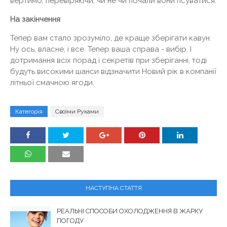
вертимо, перевіряючи, чи не чи почали вони псуватися.
На закінчення
Тепер вам стало зрозуміло, де краще зберігати кавун.
Ну ось, власне, і все. Тепер ваша справа - вибір. І
дотримання всіх порад і секретів при зберіганні, тоді
будуть високими шанси відзначити Новий рік в компанії
літньої смачною ягоди.
Категорія
Своїми Руками
НАСТУПНА СТАТТЯ
РЕАЛЬНІ СПОСОБИ ОХОЛОДЖЕННЯ В ЖАРКУ
ПОГОДУ