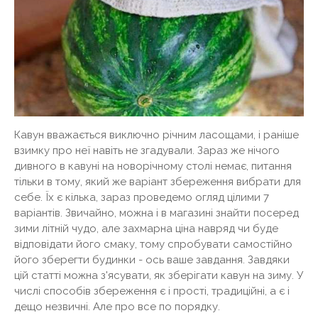
Кавун вважається виключно річним ласощами, і раніше
взимку про неї навіть не згадували. Зараз же нічого
дивного в кавуні на новорічному столі немає, питання
тільки в тому, який же варіант збереження вибрати для
себе. Їх є кілька, зараз проведемо огляд цілими 7
варіантів. Звичайно, можна і в магазині знайти посеред
зими літній чудо, але захмарна ціна навряд чи буде
відповідати його смаку, тому спробувати самостійно
його зберегти будинки - ось ваше завдання. Завдяки
цій статті можна з'ясувати, як зберігати кавун на зиму. У
числі способів збереження є і прості, традиційні, а є і
дещо незвичні. Але про все по порядку.