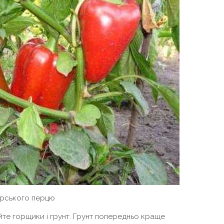
рського перцю
те горщики і грунт. Грунт попередньо краще