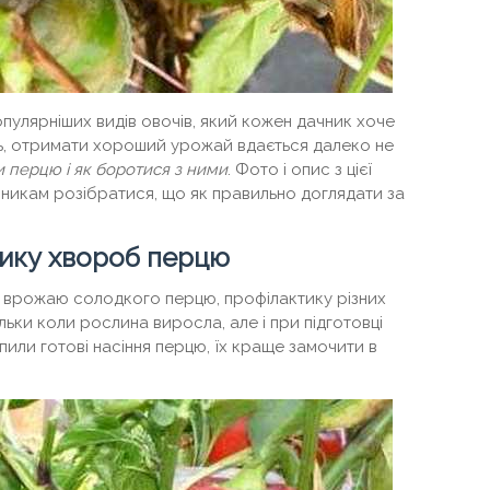
пулярніших видів овочів, який кожен дачник хоче
аль, отримати хороший урожай вдається далеко не
 перцю і як боротися з ними
. Фото і опис з цієї
чникам розібратися, що як правильно доглядати за
тику хвороб перцю
врожаю солодкого перцю, профілактику різних
ьки коли рослина виросла, але і при підготовці
упили готові насіння перцю, їх краще замочити в