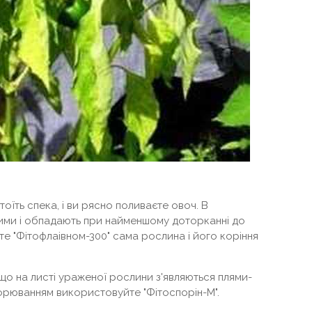
стоїть спека, і ви рясно поливаєте овоч. В
вими і обпадають при найменшому доторканні до
е "Фітофлаівном-300" сама рослина і його коріння
що на листі ураженої рослини з'являються плями-
орюванням використовуйте "Фітоспорін-М".