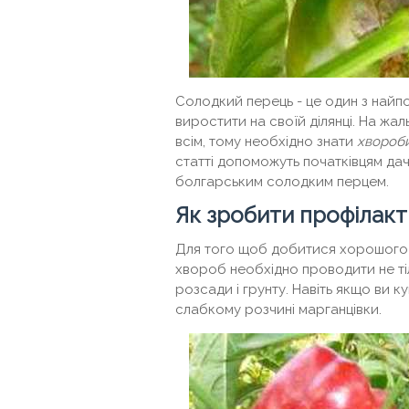
Солодкий перець - це один з найпо
виростити на своїй ділянці. На ж
всім, тому необхідно знати
хвороби
статті допоможуть початківцям да
болгарським солодким перцем.
Як зробити профілак
Для того щоб добитися хорошого 
хвороб необхідно проводити не тіл
розсади і грунту. Навіть якщо ви к
слабкому розчині марганцівки.