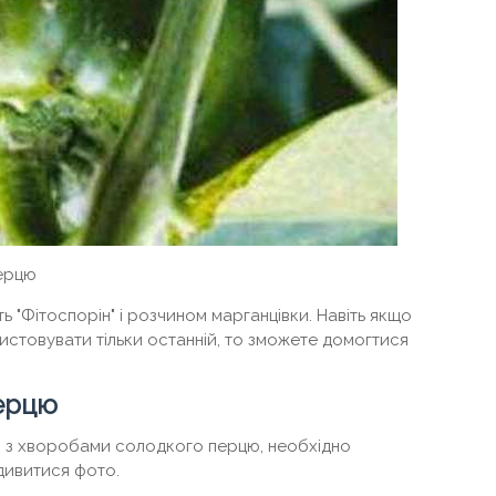
перцю
"Фітоспорін" і розчином марганцівки. Навіть якщо
истовувати тільки останній, то зможете домогтися
перцю
и з хворобами солодкого перцю, необхідно
одивитися фото.