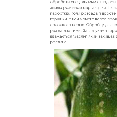
обробити спеціальними складами, 
землю розчином марганцівки. Післ
паростків. Коли розсада підросте,
горщики. У цей момент варто про
солодкого перцю. Обробку для пр
раз на два тижні. За відгуками го
вважається "Заслін", який захищає
рослина.