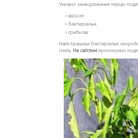
Умовно захворювання перцю поділ
вірусні
бактеріальні
грибкові
Найстрашніші бактеріальні хвороби
гниль.
На світлині
пропонуємо поди