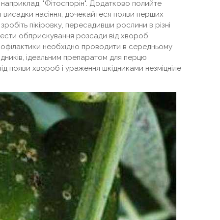
наприклад, "Фітоспорін". Додатково полийте
я висадки насіння, дочекайтеся появи перших
 зробіть пікіровку, пересадивши рослини в різні
вести обприскування розсади від хвороб
офілактики необхідно проводити в середньому
родників, ідеальним препаратом для перцю
 від появи хвороб і ураження шкідниками незміцніле