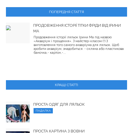
ПОПЕРЕДНЯ СТАТТЯ
ПРОДОВЖЕННЯ ІСТОРІЇ ТІТКИ ФРІДИ ВІД ІРИНИ
МА
Продовження історії ляльок Ірини Ма під назвою
«Акваріум і прощення». З майстер-класом (!) З
виготовлення того самого акваріума для ляльок. Щоб
зробити акваріум, знадобиться: - скляна або пластикова
баночка,- картон,-...
КРАЩІ СТАТТІ
ПРОСТА ОДЯГ ДЛЯ ЛЯЛЬОК
ПАДАЛКА
ПРОСТА КАРТИНА З ВОВНИ