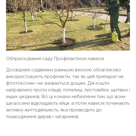
Обприскування саду Профілактіном навесні
Досвідчені садівники ранньою весною обов'язково
використовують профілактін, так як цей препарат не
фітотоксічен і не змивається дощем. Дія кошти
направлено проти кліщів, попелиці, листовійки, щитівки і
інших шкідників. Всі ці комахи небезпечні тим, що вони
ще восени відкладають яйця, а потім навесні починають
активну життєдіяльність, яка призводить до
пошкодження дерев і чагарників.