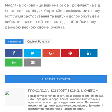
Масляна основа - це відмінна риса Профілактіна від
інших препаратів для боротьби з шкідниками в саду.
Інструкція застосування та відгуки допоможуть вам
вибрати правильний препарат для обробки саду
ранньою весною своїми руками.
Категорія
Своїми Руками
НАСТУПНА СТАТТЯ
ПРОХОЛОДА І КОМФОРТ З КОНДИЦІОНЕРОМ
Продовжуємо поповнювати наш розділ корисних порад.
Літо - прекрасна пора. Але одночасно з відпустками і
відпочинком приходить задушлива спека. Пережити
нестерпні годинник допоможе кондиціонер. Звичайний
вентилятор просто ганяє нагріте повітря....