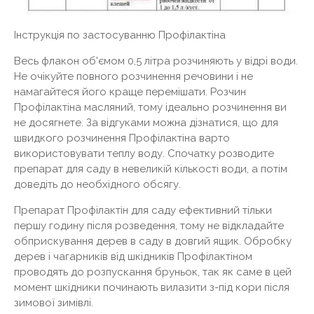
Інструкція по застосуванню Профілактіна
Весь флакон об'ємом 0,5 літра розчиняють у відрі води.
Не очікуйте повного розчинення речовини і не
намагайтеся його краще перемішати. Розчин
Профілактіна масляний, тому ідеально розчинення ви
не досягнете. За відгуками можна дізнатися, що для
швидкого розчинення Профілактіна варто
використовувати теплу воду. Спочатку розводите
препарат для саду в невеликій кількості води, а потім
доведіть до необхідного обсягу.
Препарат Профілактін для саду ефективний тільки
першу годину після розведення, тому не відкладайте
обприскування дерев в саду в довгий ящик. Обробку
дерев і чагарників від шкідників Профілактіном
проводять до розпускання бруньок, так як саме в цей
момент шкідники починають вилазити з-під кори після
зимової зимівлі.