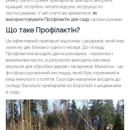
ринку багато різних препаратів, але щоб вибрати
кращий, потрібно читати відгуки, інструкції по
застосуванню. У цій статті ви дізнаєтеся,
як
використовувати Профілактін для саду
своїми руками.
Що таке Профілактін?
Це ефективний препарат від комах і шкідників, який має
захисну дію близько одного місяця. До складу
Профілактіна входить діюча речовина - малатион і
вазелінове масло, в результаті виходить масляна
емульсія для обробки дерев і чагарників. Малатіон - це
фосфороорганічний пестицид, який був отриманий в
кінці минулого століття. Сьогодні малатион входить до
складу багатьох препаратів по боротьбі з шкідниками
в саду.