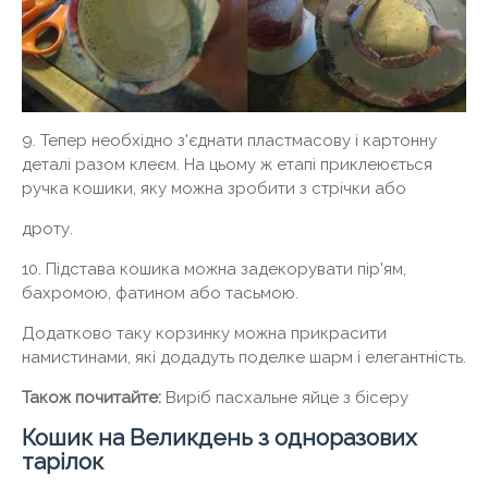
9. Тепер необхідно з'єднати пластмасову і картонну
деталі разом клеєм. На цьому ж етапі приклеюється
ручка кошики, яку можна зробити з стрічки або
дроту.
10. Підстава кошика можна задекорувати пір'ям,
бахромою, фатином або тасьмою.
Додатково таку корзинку можна прикрасити
намистинами, які додадуть поделке шарм і елегантність.
Також почитайте:
Виріб пасхальне яйце з бісеру
Кошик на Великдень з одноразових
тарілок