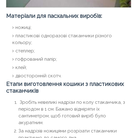
Матеріали для пасхальних виробів:
ножиці;
пластикові одноразові стаканчики різного
кольору;
степлер;
гофрований папір;
клей;
двосторонній скотч.
Етапи виготовлення кошики з пластикових
стаканчиків
Зробіть невеликі надрізи по колу стаканчика, з
періодом в 1 см. Бажано відміряти їх
сантиметром, щоб готовий виріб було
акуратним.
За надрізів ножицями розрізати стаканчики
практично до самого дна.