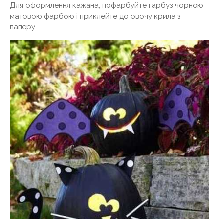
Для оформлення кажана, пофарбуйте гарбуз чорною
матовою фарбою і приклейте до овочу крила з
паперу.