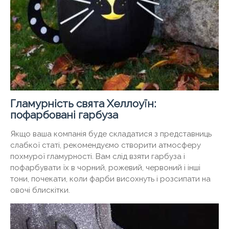
Гламурність свята Хеллоуїн:
пофарбовані гарбуза
Якщо ваша компанія буде складатися з представниць
слабкої статі, рекомендуємо створити атмосферу
похмурої гламурності. Вам слід взяти гарбуза і
пофарбувати їх в чорний, рожевий, червоний і інші
тони, почекати, коли фарби висохнуть і розсипати на
овочі блискітки.