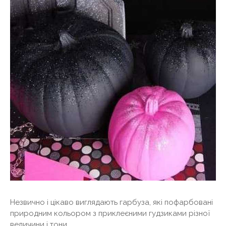
Незвично і цікаво виглядають гарбуза, які пофарбовані
природним кольором з приклеєними гудзиками різної
величини і тони.