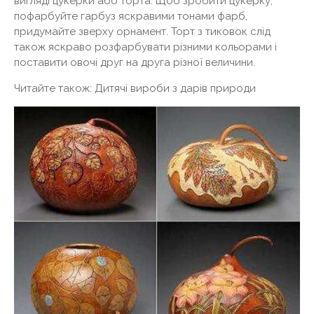
вигляді цукерки або торта. Щоб зробити цукерку,
пофарбуйте гарбуз яскравими тонами фарб,
придумайте зверху орнамент. Торт з тиковок слід
також яскраво розфарбувати різними кольорами і
поставити овочі друг на друга різної величини.
Читайте також: Дитячі вироби з дарів природи