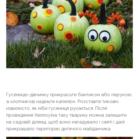
Гусеницю-дівчинку прикрасьте бантиком або перукою,
а хлопчикові надіньте капелюх. Розставте тиковкі
извилисто, як ніби гусениця рухається. Після
проведення Хеллоуїна таку тварину можна залишити
на садовій ділянці, щоб воно нагадувало і святі і далі
прикрашало територію дитячого майданчика.