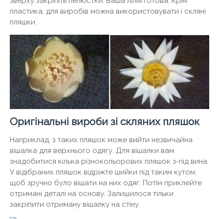
зверху закріпіть пелюстки. Ваша лілія готова. Крім
пластика, для виробів можна використовувати і скляні
пляшки.
Оригінальні вироби зі скляних пляшок
Наприклад, з таких пляшок може вийти незвичайна
вішалка для верхнього одягу. Для вішалки вам
знадобитися кілька різнокольорових пляшок з-під вина.
У відібраних пляшок відріжте шийки під таким кутом,
щоб зручно було вішати на них одяг. Потім приклейте
отримані деталі на основу. Залишилося тільки
закріпити отриману вішалку на стіну.