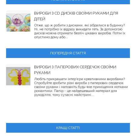
ВИРОБИ З CD ДИСКІВ СВОЇМИ РУКАМИ ДЛЯ
ДІТЕЙ
Отже, що ж робити з дисками, які зібралися в будинку?
Ні, не потрібно їх відразу викидати геть. За допомогою
дисків можна отримати безліч цікавих виробів. Потім їх
опустимо дому або...
ПОПЕРЕДНЯ СТАТТЯ
ВИРОБИ З ПАПЕРОВИХ СЕРДЕЧОК СВОЇМИ
РУКАМИ
Любіть прикрашати інтер'єри креативними виробами?
Спробуйте зробити різні вироби з паперових сердечок
своїми руками і наповніть будь-яке приміщення нотками
романтики. Папір - це найдешевший матеріал для
рукоділля, тому сучасні майстрині...
КРАЩІ СТАТТІ