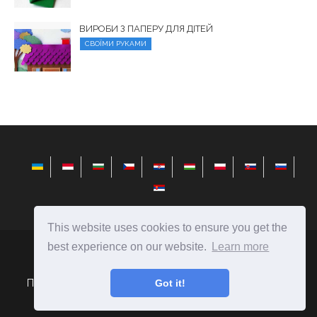
ВИРОБИ З ПАПЕРУ ДЛЯ ДІТЕЙ
СВОЇМИ РУКАМИ
This website uses cookies to ensure you get the
best experience on our website.
Learn more
elysiandaisies.com
Ⓒ
2026
Got it!
Поради щодо вибору подарунків і створення їх своїми
руками.