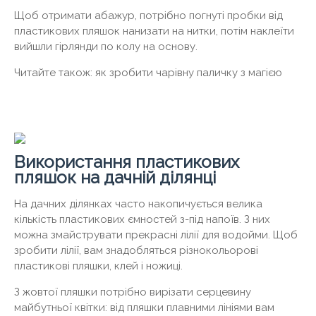
Щоб отримати абажур, потрібно погнуті пробки від
пластикових пляшок нанизати на нитки, потім наклеїти
вийшли гірлянди по колу на основу.
Читайте також: як зробити чарівну паличку з магією
Використання пластикових
пляшок на дачній ділянці
На дачних ділянках часто накопичується велика
кількість пластикових ємностей з-під напоїв. З них
можна змайструвати прекрасні лілії для водойми. Щоб
зробити лілії, вам знадобляться різнокольорові
пластикові пляшки, клей і ножиці.
З жовтої пляшки потрібно вирізати серцевину
майбутньої квітки: від пляшки плавними лініями вам