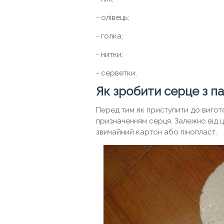
- олівець;
- голка;
- нитки;
- серветки.
Як зробити серце з п
Перед тим як приступити до вигот
призначенням серця. Залежно від 
звичайний картон або пінопласт.