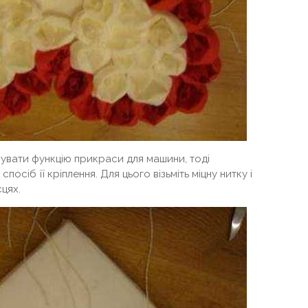
вати функцію прикраси для машини, тоді
осіб її кріплення. Для цього візьміть міцну нитку і
цях.