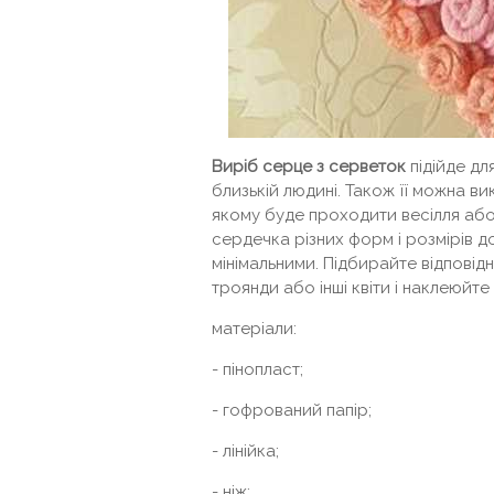
Виріб серце з серветок
підійде дл
близькій людині. Також її можна в
якому буде проходити весілля або
сердечка різних форм і розмірів д
мінімальними. Підбирайте відповід
троянди або інші квіти і наклеюйте
матеріали:
- пінопласт;
- гофрований папір;
- лінійка;
- ніж;