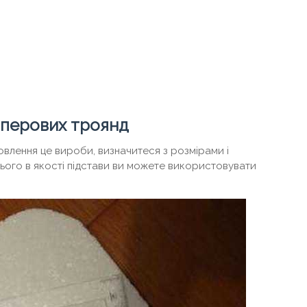
аперових троянд
овлення це вироби, визначитеся з розмірами і
цього в якості підстави ви можете використовувати