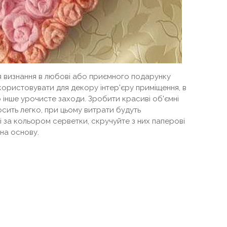
я визнання в любові або приємного подарунку
икористовувати для декору інтер'єру приміщення, в
 інше урочисте заходи. Зробити красиві об'ємні
осить легко, при цьому витрати будуть
ні за кольором серветки, скручуйте з них паперові
 на основу.