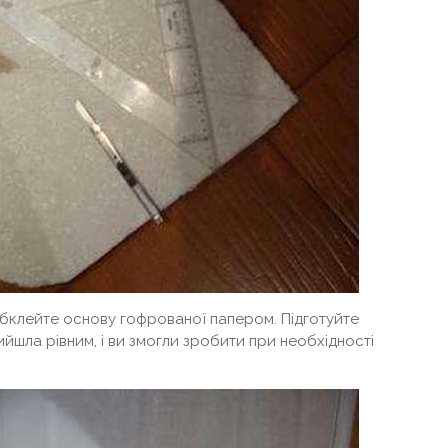
обклейте основу гофрованої папером. Підготуйте
йшла рівним, і ви змогли зробити при необхідності