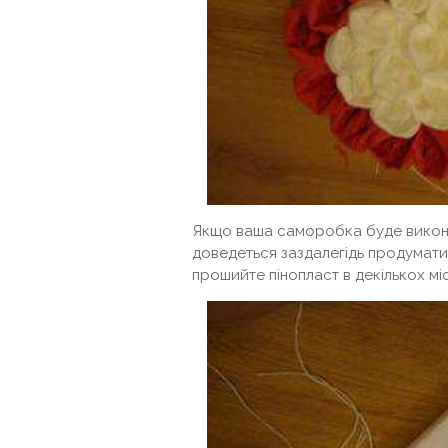
Якщо ваша саморобка буде викону
доведеться заздалегідь продумати сп
прошийте пінопласт в декількох міс