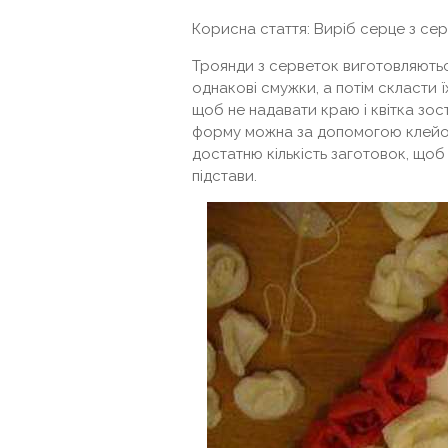
Корисна стаття: Виріб серце з се
Троянди з серветок виготовляютьс
однакові смужки, а потім скласти ї
щоб не надавати краю і квітка зо
форму можна за допомогою клейов
достатню кількість заготовок, що
підстави.