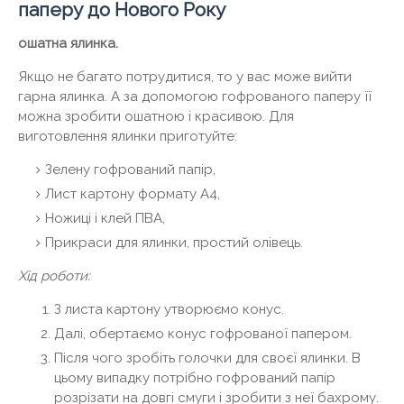
паперу до Нового Року
ошатна ялинка.
Якщо не багато потрудитися, то у вас може вийти
гарна ялинка. А за допомогою гофрованого паперу її
можна зробити ошатною і красивою. Для
виготовлення ялинки приготуйте:
Зелену гофрований папір,
Лист картону формату А4,
Ножиці і клей ПВА,
Прикраси для ялинки, простий олівець.
Хід роботи:
З листа картону утворюємо конус.
Далі, обертаємо конус гофрованої папером.
Після чого зробіть голочки для своєї ялинки. В
цьому випадку потрібно гофрований папір
розрізати на довгі смуги і зробити з неї бахрому.