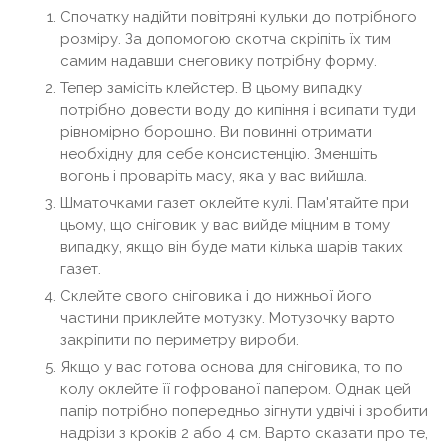
Спочатку надійти повітряні кульки до потрібного
розміру. За допомогою скотча скріпіть їх тим
самим надавши снеговику потрібну форму.
Тепер замісіть клейстер. В цьому випадку
потрібно довести воду до кипіння і всипати туди
рівномірно борошно. Ви повинні отримати
необхідну для себе консистенцію. Зменшіть
вогонь і проваріть масу, яка у вас вийшла.
Шматочками газет оклейте кулі. Пам'ятайте при
цьому, що сніговик у вас вийде міцним в тому
випадку, якщо він буде мати кілька шарів таких
газет.
Склейте свого сніговика і до нижньої його
частини приклейте мотузку. Мотузочку варто
закріпити по периметру вироби.
Якщо у вас готова основа для сніговика, то по
колу оклейте її гофрованої папером. Однак цей
папір потрібно попередньо зігнути удвічі і зробити
надрізи з кроків 2 або 4 см. Варто сказати про те,