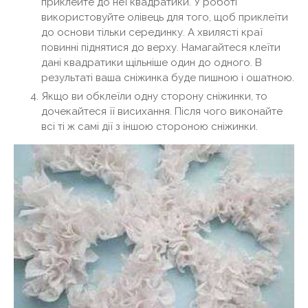
приклейте до неї квадратики. У роботі
використовуйте олівець для того, щоб приклеїти
до основи тільки серединку. А хвилясті краї
повинні піднятися до верху. Намагайтеся клеїти
дані квадратики щільніше один до одного. В
результаті ваша сніжинка буде пишною і ошатною.
Якщо ви обклеїли одну сторону сніжинки, то
дочекайтеся її висихання. Після чого виконайте
всі ті ж самі дії з іншою стороною сніжинки.