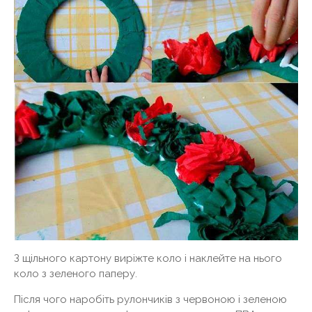
З щільного картону виріжте коло і наклейте на нього
коло з зеленого паперу.
Після чого наробіть рулончиків з червоною і зеленою