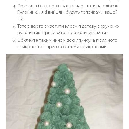
Смужки з бахромою варто намотати на олівець.
Рулончики, які вийшли, будуть голочками вашої
їли.
Тепер варто змастити клеєм підставу скручених
рулончиків. Приклейте їх до конусу ялинки.
Обклейте таким чином всю ялинку, а після чого
прикрасьте її приготованими прикрасами.