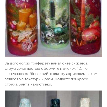
За допомогою трафарету намалюйте сніжинки,
структурної пастою оформите малюнок 3D. По
закінченню робіт покрийте пляшку акриловим лаком
глянсовою текстури 2 рази. Додайте прикраси -
стрази, банти, намистинки.