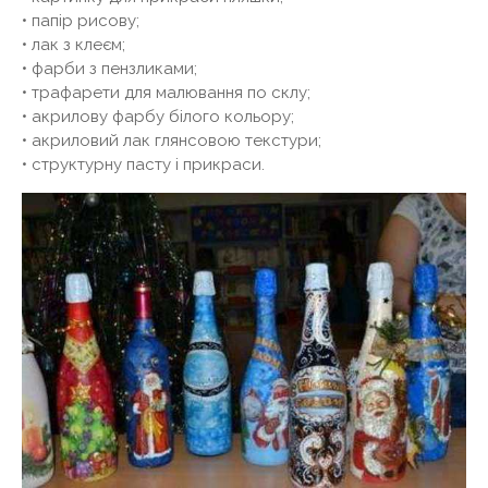
• папір рисову;
• лак з клеєм;
• фарби з пензликами;
• трафарети для малювання по склу;
• акрилову фарбу білого кольору;
• акриловий лак глянсовою текстури;
• структурну пасту і прикраси.