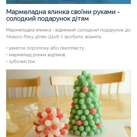
Мармеладна ялинка своїми руками -
солодкий подарунок дітям
Мармеладна ялинка - відмінний
солодкий подарунок до
Нового Року дітям
. Щоб її зробити, візьміть:
• шматок поролону або пінопласту;
• мармелад різних відтінків;
• зубочистки.