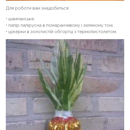
Для роботи вам знадобиться:
• шампанське;
• папір папірусна в помаранчевому і зеленому тоні;
• цукерки в золотистій обгортці з термопистолетом.