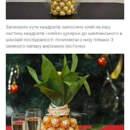
Загинаємо кути квадратів, наносимо клей на іншу
частину квадратів і клеїмо цукерки до шампанського в
шаховій послідовності, починаючи з низу пляшки. З
зеленого паперу вирізаємо листочки.