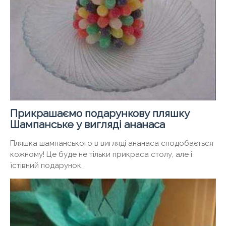
Прикрашаємо подарункову пляшку
Шампанське у вигляді ананаса
Пляшка шампанського в вигляді ананаса сподобається
кожному! Це буде не тільки прикраса столу, але і
їстівний подарунок.