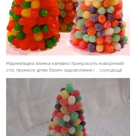
Мармеладна ялинка напевно прикрасить новорічний
стіл, принесе дітям безліч задоволення і ... солодощі!