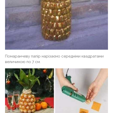
Помаранчеву папір нарізаємо середніми квадратами
величиною по 7 см.