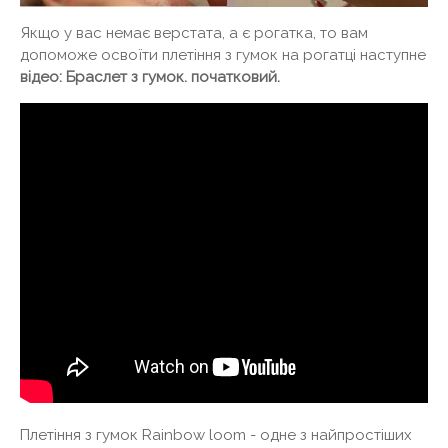
Якщо у вас немає верстата, а є рогатка, то вам
допоможе освоїти плетіння з гумок на рогатці наступне
відео: Браслет з гумок. початковий.
Плетіння з гумок Rainbow loom - одне з найпростіших