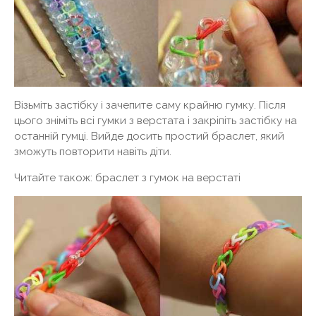
Візьміть застібку і зачепите саму крайню гумку. Після
цього зніміть всі гумки з верстата і закріпіть застібку на
останній гумці. Вийде досить простий браслет, який
зможуть повторити навіть діти.
Читайте також: браслет з гумок на верстаті