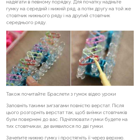
надягати в певному порядку. Для початку надіньте
гумку на середній і нижній ряд, а потім другу на той же
стовпчик нижнього ряду і на другий стовпчик
середнього ряду.
Також почитайте: Браслети з гумок відео уроки
Заповніть такими зигзагами повністю верстат. Після
цього розгорніть верстат так, щоб виїмки стовпчиків
були повернені до вас. Підчіплювати гумки будете на
тих стовпчиках, де виявилося по дві гумки.
Зачепите нижню гумку і простягніть її через верхню.