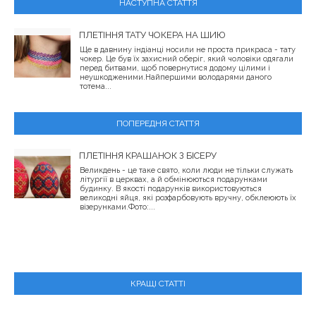
НАСТУПНА СТАТТЯ
ПЛЕТІННЯ ТАТУ ЧОКЕРА НА ШИЮ
Ще в давнину індіанці носили не проста прикраса - тату
чокер. Це був їх захисний оберіг, який чоловіки одягали
перед битвами, щоб повернутися додому цілими і
неушкодженими.Найпершими володарями даного
тотема...
ПОПЕРЕДНЯ СТАТТЯ
ПЛЕТІННЯ КРАШАНОК З БІСЕРУ
Великдень - це таке свято, коли люди не тільки служать
літургії в церквах, а й обмінюються подарунками
будинку. В якості подарунків використовуються
великодні яйця, які розфарбовують вручну, обклеюють їх
візерунками.Фото:...
КРАЩІ СТАТТІ