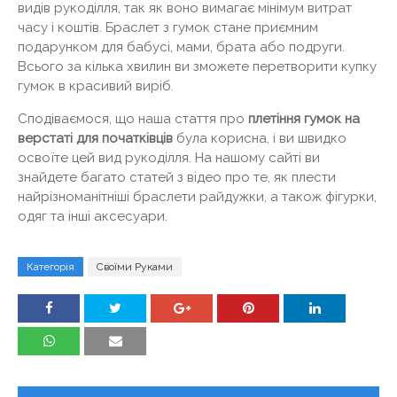
видів рукоділля, так як воно вимагає мінімум витрат
часу і коштів. Браслет з гумок стане приємним
подарунком для бабусі, мами, брата або подруги.
Всього за кілька хвилин ви зможете перетворити купку
гумок в красивий виріб.
Сподіваємося, що наша стаття про
плетіння гумок на
верстаті для початківців
була корисна, і ви швидко
освоїте цей вид рукоділля. На нашому сайті ви
знайдете багато статей з відео про те, як плести
найрізноманітніші браслети райдужки, а також фігурки,
одяг та інші аксесуари.
Категорія
Своїми Руками