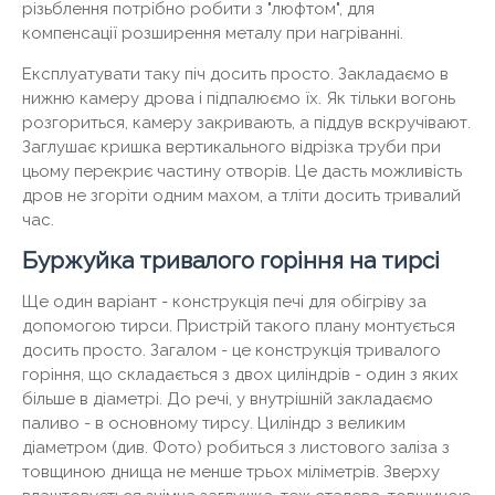
різьблення потрібно робити з "люфтом", для
компенсації розширення металу при нагріванні.
Експлуатувати таку піч досить просто. Закладаємо в
нижню камеру дрова і підпалюємо їх. Як тільки вогонь
розгориться, камеру закривають, а піддув вскручівают.
Заглушає кришка вертикального відрізка труби при
цьому перекриє частину отворів. Це дасть можливість
дров не згоріти одним махом, а тліти досить тривалий
час.
Буржуйка тривалого горіння на тирсі
Ще один варіант - конструкція печі для обігріву за
допомогою тирси. Пристрій такого плану монтується
досить просто. Загалом - це конструкція тривалого
горіння, що складається з двох циліндрів - один з яких
більше в діаметрі. До речі, у внутрішній закладаємо
паливо - в основному тирсу. Циліндр з великим
діаметром (див. Фото) робиться з листового заліза з
товщиною днища не менше трьох міліметрів. Зверху