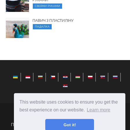
СВОЇМИ РУКАМИ
ПАВИЧ З ПЛАСТИЛІНУ
ПАДАЛКА
This website uses cookies to ensure you get the
best experience on our website.
Learn more
elysiandaisies.com
Ⓒ
2026
Поради щодо вибору подарунків і створення їх своїми
Got it!