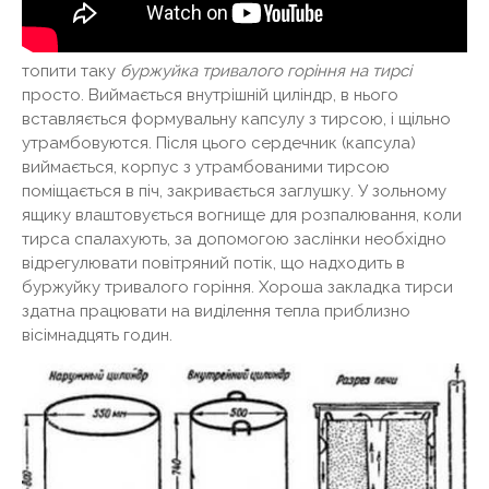
топити таку
буржуйка тривалого горіння на тирсі
просто. Виймається внутрішній циліндр, в нього
вставляється формувальну капсулу з тирсою, і щільно
утрамбовуются. Після цього сердечник (капсула)
виймається, корпус з утрамбованими тирсою
поміщається в піч, закривається заглушку. У зольному
ящику влаштовується вогнище для розпалювання, коли
тирса спалахують, за допомогою заслінки необхідно
відрегулювати повітряний потік, що надходить в
буржуйку тривалого горіння. Хороша закладка тирси
здатна працювати на виділення тепла приблизно
вісімнадцять годин.