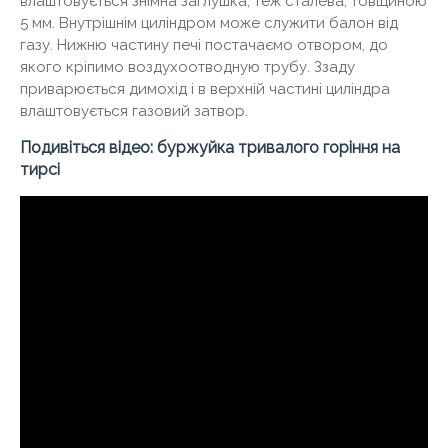
влаштовується знімна заглушка, теж сталева, товщиною
5 мм. Внутрішнім циліндром може служити балон від
газу. Нижню частину печі постачаємо отвором, до
якого кріпимо воздухоотводную трубу. Ззаду
приварюється димохід і в верхній частині циліндра
влаштовується газовий затвор.
Подивіться відео: буржуйка тривалого горіння на
тирсі