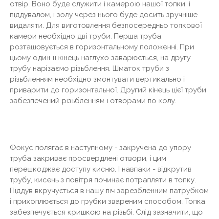
отвір. Воно буде служити і камерою нашої топки, і
піддувалом, і золу через нього буде досить зручніше
видаляти. Для виготовлення безпосередньо топкової
камери необхідно дві труби. Перша труба
розташовується в горизонтальному положенні. При
цьому один її кінець наглухо заварюється, на другу
трубу нарізаємо різьблення. Шматок труби з
різьбленням необхідно змонтувати вертикально і
приварити до горизонтальної. Другий кінець цієї труби
забезпечений різьбленням і отворами по колу.
Фокус полягає в наступному - закручена до упору
труба закриває просвердлені отвори, і цим
перешкоджає доступу кисню. І навпаки - відкрутив
трубу, кисень з повітря починає потрапляти в топку.
Піддув вкручується в нашу піч зарезбленним патрубком
і прихоплюється до грубки звареним способом. Топка
забезпечується кришкою на різьбі. Слід зазначити, що