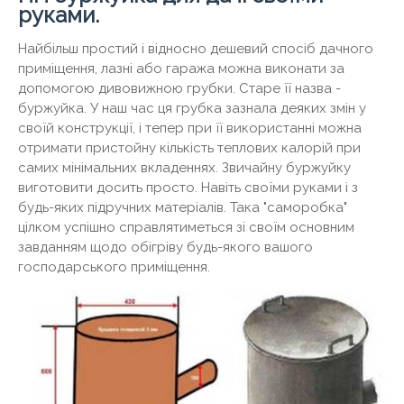
руками.
Найбільш простий і відносно дешевий спосіб дачного
приміщення, лазні або гаража можна виконати за
допомогою дивовижною грубки. Старе її назва -
буржуйка. У наш час ця грубка зазнала деяких змін у
своїй конструкції, і тепер при її використанні можна
отримати пристойну кількість теплових калорій при
самих мінімальних вкладеннях. Звичайну буржуйку
виготовити досить просто. Навіть своїми руками і з
будь-яких підручних матеріалів. Така "саморобка"
цілком успішно справлятиметься зі своїм основним
завданням щодо обігріву будь-якого вашого
господарського приміщення.