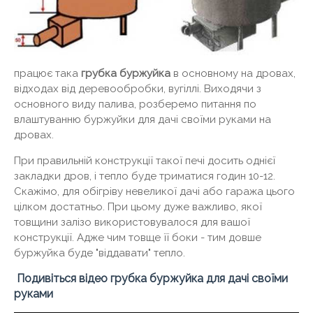
працює така
грубка буржуйка
в основному на дровах,
відходах від деревообробки, вугіллі. Виходячи з
основного виду палива, розберемо питання по
влаштуванню буржуйки для дачі своїми руками на
дровах.
При правильній конструкції такої печі досить однієї
закладки дров, і тепло буде триматися годин 10-12.
Скажімо, для обігріву невеликої дачі або гаража цього
цілком достатньо. При цьому дуже важливо, якої
товщини залізо використовувалося для вашої
конструкції. Адже чим товще її боки - тим довше
буржуйка буде "віддавати" тепло.
Подивіться відео грубка буржуйка для дачі своїми
руками