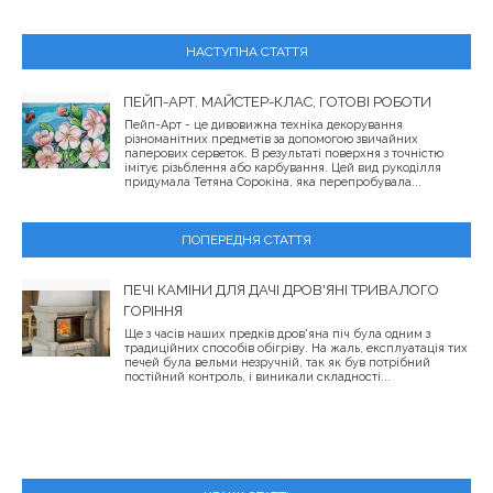
НАСТУПНА СТАТТЯ
ПЕЙП-АРТ. МАЙСТЕР-КЛАС, ГОТОВІ РОБОТИ
Пейп-Арт - це дивовижна техніка декорування
різноманітних предметів за допомогою звичайних
паперових серветок. В результаті поверхня з точністю
імітує різьблення або карбування. Цей вид рукоділля
придумала Тетяна Сорокіна, яка перепробувала...
ПОПЕРЕДНЯ СТАТТЯ
ПЕЧІ КАМІНИ ДЛЯ ДАЧІ ДРОВ'ЯНІ ТРИВАЛОГО
ГОРІННЯ
Ще з часів наших предків дров'яна піч була одним з
традиційних способів обігріву. На жаль, експлуатація тих
печей була вельми незручній, так як був потрібний
постійний контроль, і виникали складності...