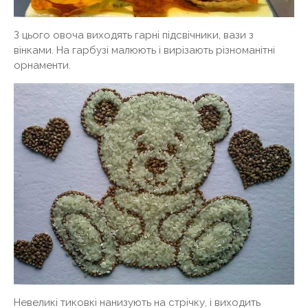
З цього овоча виходять гарні підсвічники, вази з
вінками. На гарбузі малюють і вирізають різноманітні
орнаменти.
Невеликі тиковкі нанизують на стрічку, і виходить