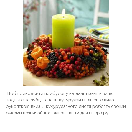
Щоб прикрасити прибудову на дачі, візьміть вила,
надіньте на зубці качани кукурудзи і підвісьте вила
рукояткою вниз. З кукурудзяного листя роблять своїми
руками незвичайних ляльок і квіти для інтер'єру.