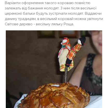
Варіанти оформлення такого короваю повністю
залежать від бажання молодят. З ним після весільної
церемонії батьки будуть зустрічати молодят. Віддаючи
данину традиціям, в весільний коровай можна увіткнути
Світове дерево - весільну ляльку Роща.