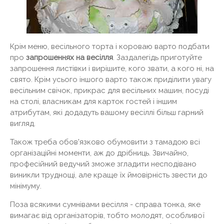
Крім меню, весільного торта і короваю варто подбати
про
запрошеннях на весілля
. Заздалегідь приготуйте
запрошення листівки і вирішите, кого звати, а кого ні, на
свято. Крім усього іншого варто також приділити увагу
весільним свічок, прикрас для весільних машин, посуді
на столі, власникам для карток гостей і іншим
атрибутам, які додадуть вашому весіллі більш гарний
вигляд.
Також треба обов'язково обумовити з тамадою всі
організаційні моменти, аж до дрібниць. Звичайно,
професійний ведучий зможе згладити несподівано
виникли труднощі, але краще їх ймовірність звести до
мінімуму.
Поза всякими сумнівами весілля - справа тонка, яке
вимагає від організаторів, тобто молодят, особливої ​​