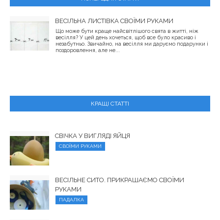
ВЕСІЛЬНА ЛИСТІВКА СВОЇМИ РУКАМИ
Що може бути краще найсвітлішого свята в житті, ніж
весілля? У цей день хочеться, щоб все було красиво і
незабутньо. Звичайно, на весілля ми даруємо подарунки і
поздоровлення, але не...
КРАЩІ СТАТТІ
СВІЧКА У ВИГЛЯДІ ЯЙЦЯ
СВОЇМИ РУКАМИ
ВЕСІЛЬНЕ СИТО. ПРИКРАШАЄМО СВОЇМИ
РУКАМИ
ПАДАЛКА