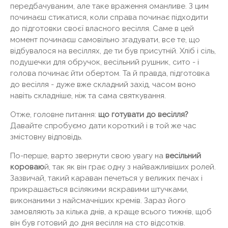
передбачуваним, але таке враження оманливе. З цим
починаєш стикатися, коли справа починає підходити
до підготовки своєї власного весілля. Саме в цей
момент починаєш самовільно згадувати, все те, що
відбувалося на весіллях, де ти був присутній. Хліб і сіль,
подушечки для обручок, весільний рушник, сито - і
голова починає йти обертом. Та й правда, підготовка
до весілля - дуже вже складний захід, часом воно
навіть складніше, ніж та сама святкування.
Отже, головне питання:
що готувати до весілля?
Давайте спробуємо дати короткий і в той же час
змістовну відповідь.
По-перше, варто звернути свою увагу на
весільний
короваю
й, так як він грає одну з найважливіших ролей.
Зазвичай, такий караван печеться у великих печах і
прикрашається всілякими яскравими штучками,
виконаними з найсмачніших кремів. Зараз його
замовляють за кілька днів, а краще всього тижнів, щоб
він був готовий до дня весілля на сто відсотків.