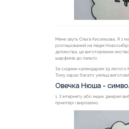
Мене звуть Ольга Кисельова. Я з м
розташований на півдні Новосибір
дитинства, це виготовлення листіво
шарфиків до пальто.
За східним календарем 19 лютого К
Тому зараз багато умільці виготов
Овечка Нюша - симво
1. З інтернету або інших джерел 
принтері і вирізаємо.