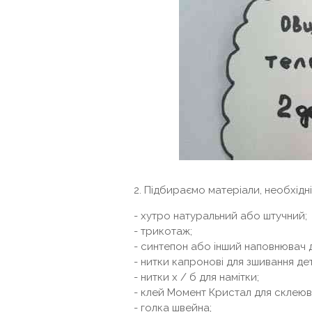
2. Підбираємо матеріали, необхідн
- хутро натуральний або штучний;
- трикотаж;
- синтепон або інший наповнювач д
- нитки капронові для зшивання де
- нитки х / б для намітки;
- клей Момент Кристал для склеюв
- голка швейна;