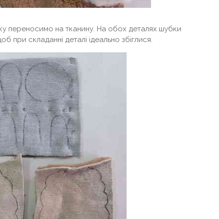
йку переносимо на тканину. На обох деталях шубки
об при складанні деталі ідеально збіглися.