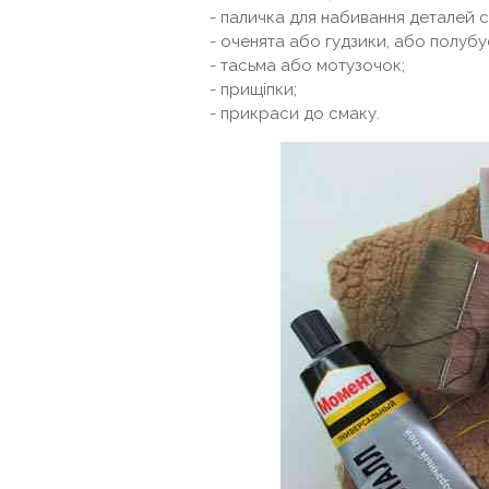
- паличка для набивання деталей 
- оченята або гудзики, або полубус
- тасьма або мотузочок;
- прищіпки;
- прикраси до смаку.