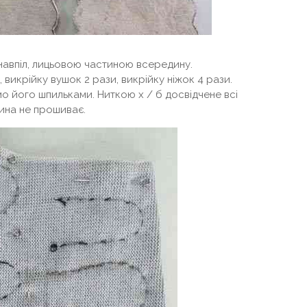
навпіл, лицьовою частиною всередину.
 викрійку вушок 2 рази, викрійку ніжок 4 рази.
о його шпильками. Ниткою х / б досвідчене всі
тина не прошиває.