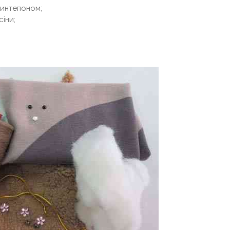
синтепоном;
іни;