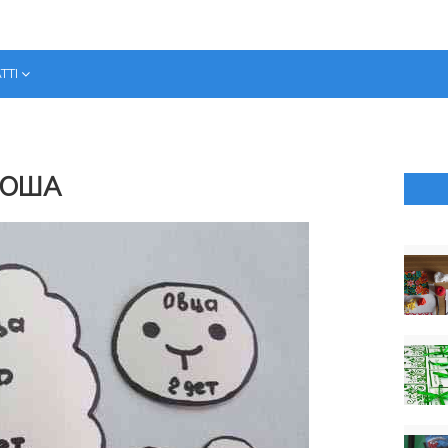
ТТІ
НЮША