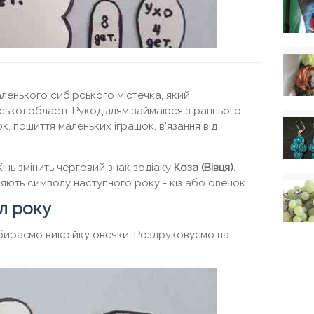
аленького сибірського містечка, який
ської області. Рукоділлям займаюся з раннього
к, пошиття маленьких іграшок, в'язання від
інь змінить черговий знак зодіаку
Коза (Вівця)
.
ляють символу наступного року - кіз або овечок.
л року
вибираємо викрійку овечки. Роздруковуємо на