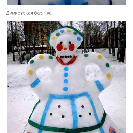
Димковская бариня: