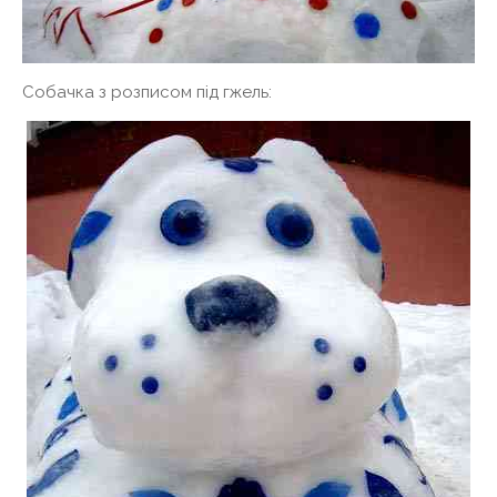
Собачка з розписом під гжель: