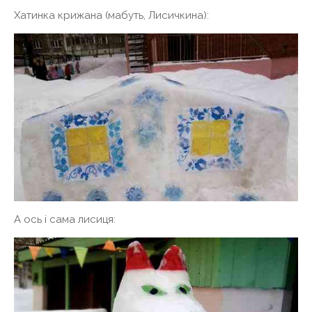
Хатинка крижана (мабуть, Лисичкина):
А ось і сама лисиця: