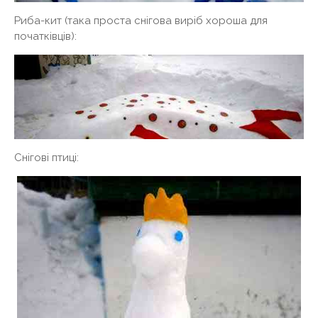
Риба-кит (така проста снігова виріб хороша для
початківців):
Снігові птиці: