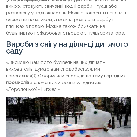
використовують звичайні водні фарби - гуаш або
розведену у воді акварель. Можна наносити невеликі
елементи пензликом, а можна розвести фарбу в
пляшках з водою. Можна також бризкати на
будівництво пофарбованої водою з пульверизатора.
Вироби з снігу на ділянці дитячого
саду
«Висилаю Вам фото будівель наших дівчат -
вихователів, думаю вам сподобається, ми
намагалися))) Оформляли споруди
на тему народних
промислів
з елементами розпису: «димки»,
«Городоцької» і «гжелі».