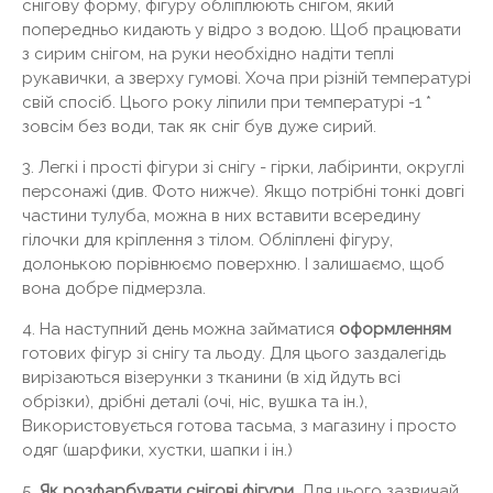
снігову форму, фігуру обліплюють снігом, який
попередньо кидають у відро з водою. Щоб працювати
з сирим снігом, на руки необхідно надіти теплі
рукавички, а зверху гумові. Хоча при різній температурі
свій спосіб. Цього року ліпили при температурі -1 *
зовсім без води, так як сніг був дуже сирий.
3. Легкі і прості фігури зі снігу - гірки, лабіринти, округлі
персонажі (див. Фото нижче). Якщо потрібні тонкі довгі
частини тулуба, можна в них вставити всередину
гілочки для кріплення з тілом. Обліплені фігуру,
долонькою порівнюємо поверхню. І залишаємо, щоб
вона добре підмерзла.
4. На наступний день можна займатися
оформленням
готових фігур зі снігу та льоду. Для цього заздалегідь
вирізаються візерунки з тканини (в хід йдуть всі
обрізки), дрібні деталі (очі, ніс, вушка та ін.),
Використовується готова тасьма, з магазину і просто
одяг (шарфики, хустки, шапки і ін.)
5.
Як розфарбувати снігові фігури
. Для цього зазвичай