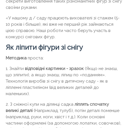
секрети виготовлення таких різноманітних фігур зі снігу
своїми руками.
«У нашому д / саду працюють вихователі зі стажем (5-
10 років і більше), які вже не перший рік займаються
цією справою. Наші роботи часто беруть участь в
конкурсі снігових фігур.
Як ліпити фігури зі снігу
Методика
проста:
1. Знайти
відповідні картинки - зразок
(Якщо не знаєш,
що зліпити), а якщо знаєш, ліпиш по «поданням».
Технологія виробів зі снігу в дитячому саду - як в
ліпленні пластиліном (від великих деталей до
маленьких).
2. З сніжної купи на ділянці садка
ліплять спочатку
великі деталі
(Наприклад, тулуб), потім деталі поменше
(наприклад, руки, ноги, хвіст і т.д.). Коли основні
частини оформлені (за допомогою лопатки, совочков),