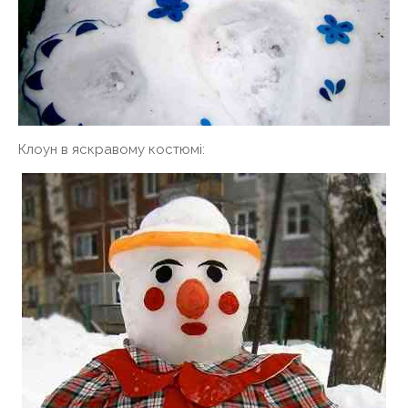
Клоун в яскравому костюмі: