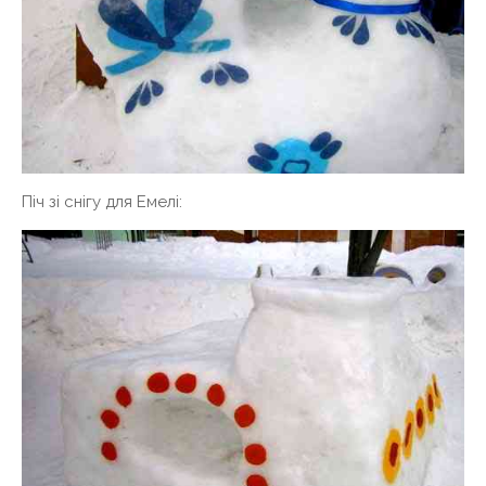
Піч зі снігу для Емелі: