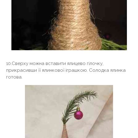
10.Сверху можна вставити ялицево гілочку,
прикрасивши її ялинкової іграшкою. Солодка ялинка
готова.