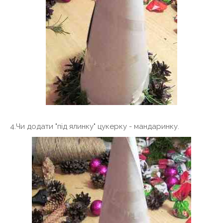
4.Чи додати "під ялинку" цукерку - мандаринку.