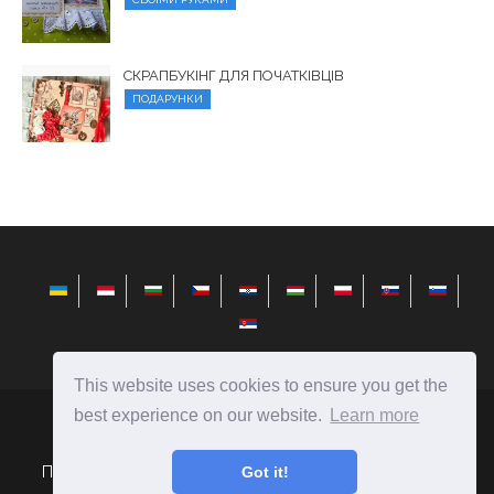
СКРАПБУКІНГ ДЛЯ ПОЧАТКІВЦІВ
ПОДАРУНКИ
This website uses cookies to ensure you get the
best experience on our website.
Learn more
elysiandaisies.com
Ⓒ
2026
Поради щодо вибору подарунків і створення їх своїми
Got it!
руками.