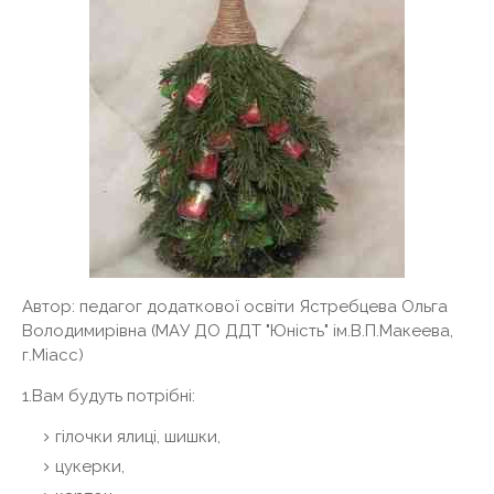
Автор: педагог додаткової освіти Ястребцева Ольга
Володимирівна (МАУ ДО ДДТ "Юність" ім.В.П.Макеева,
г.Міасс)
1.Вам будуть потрібні:
гілочки ялиці, шишки,
цукерки,