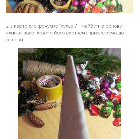
2.Із картону скручуємо "кульок" - майбутню основу
ялинки, закріплюємо його скотчем і приклеюємо до
основи.