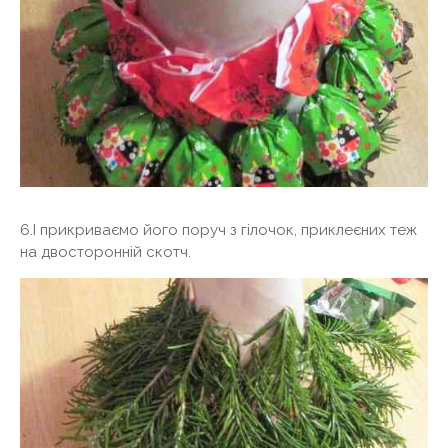
6.І прикриваємо його поруч з гілочок, приклеєних теж
на двосторонній скотч.