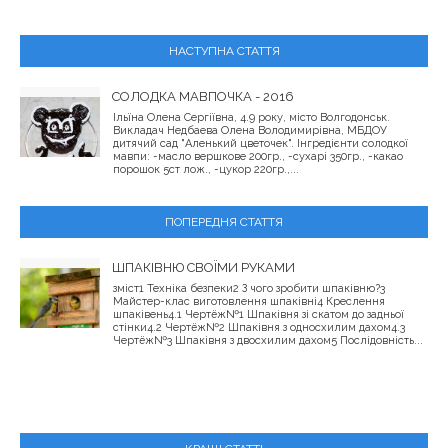
НАСТУПНА СТАТТЯ
СОЛОДКА МАВПОЧКА - 2016
Ільїна Олена Сергіївна, 4.9 року, місто Волгодонськ.
Викладач Недбаева Олена Володимирівна, МБДОУ
дитячий сад "Аленький цветочек". Інгредієнти солодкої
мавпи: -масло вершкове 200гр., -сухарі 350гр., -какао
порошок 5ст лож., -цукор 220гр.,...
ПОПЕРЕДНЯ СТАТТЯ
ШПАКІВНЮ СВОЇМИ РУКАМИ
зміст1 Техніка безпеки2 З чого зробити шпаківню?3
Майстер-клас виготовлення шпаківні4 Креслення
шпаківень4.1 Чертёж№1 Шпаківня зі скатом до задньої
стінки4.2 Чертёж№2 Шпаківня з односхилим дахом4.3
Чертёж№3 Шпаківня з двосхилим дахом5 Послідовність...