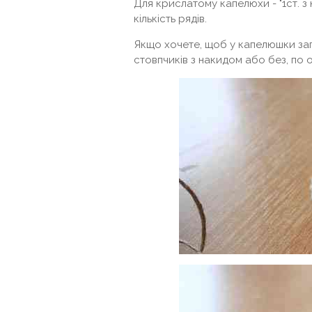
Для крислатому капелюхи - "1ст. з н
кількість рядів.
Якщо хочете, щоб у капелюшки заг
стовпчиків з накидом або без, по 