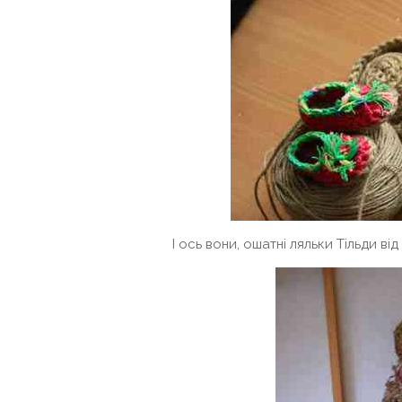
І ось вони, ошатні ляльки Тільди ві