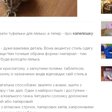
зати туфельки для ляльки, а тепер - про
капелюшку
- дуже важлива деталь. Вона акцентує стиль одягу
іци.Чем точніше обрана форма і матеріал - тим
ю буде володіти лялька.
 крислатому, з загнутими полями, таблеткою,
ому із зазначених видів відповідає свій стиль в
гатьма способами: зваляти з вовни, зшити з
у і так далі. Один з найпростіших і доступних -
 в'язального гачка. Імітувати соломку допоможе
ий або паперовий.
 з атласних стрічок, паперових квітів, капроновими