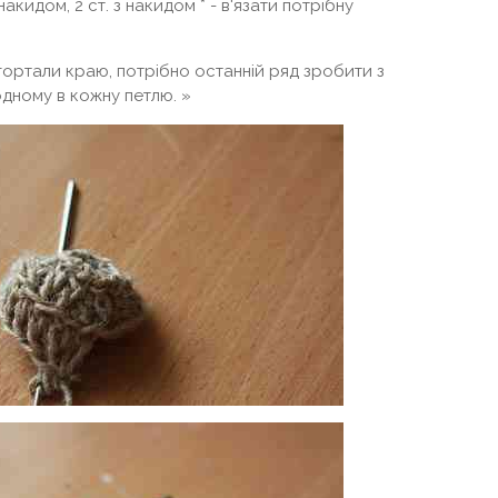
акидом, 2 ст. з накидом * - в'язати потрібну
ортали краю, потрібно останній ряд зробити з
одному в кожну петлю. »