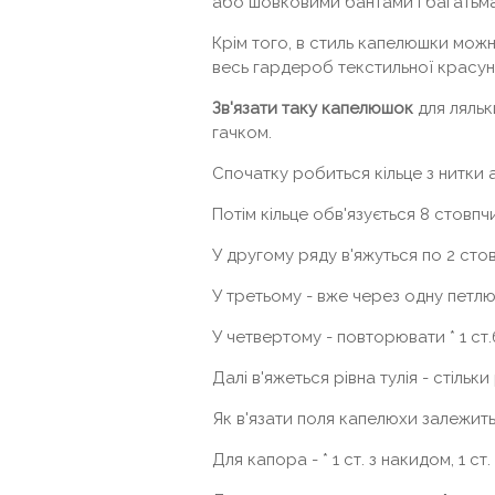
або шовковими бантами і багатьм
Крім того, в стиль капелюшки можн
весь гардероб текстильної красуні
Зв'язати таку капелюшок
для ляльк
гачком.
Спочатку робиться кільце з нитки 
Потім кільце обв'язується 8 стовпч
У другому ряду в'яжуться по 2 сто
У третьому - вже через одну петлю * 
У четвертому - повторювати * 1 ст.б \
Далі в'яжеться рівна тулія - ​​стільки
Як в'язати поля капелюхи залежит
Для капора - * 1 ст. з накидом, 1 ст.