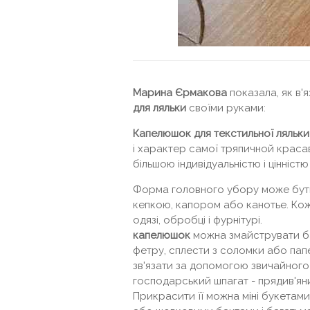
Марина Єрмакова
показала, як в'я
для ляльки
своїми руками:
Капелюшок для текстильної ляльки
і характер самої тряпичной красав
більшою індивідуальністю і цінніст
Форма головного убору може бути
кепкою, капором або канотье. Кожн
одязі, обробці і фурнітурі.
капелюшок
можна змайструвати ба
фетру, сплести з соломки або папер
зв'язати за допомогою звичайного
господарський шпагат - прядив'ян
Прикрасити її можна міні букетами