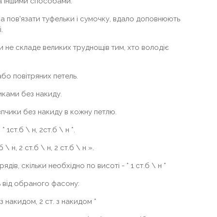
а іншими способами.
а пов'язати туфельки і сумочку, вдало доповнюють
.
и не складе великих труднощів тим, хто володіє
або повітряних петель.
иками без накиду.
впчики без накиду в кожну петлю.
1ст.б \ н, 2ст.б \ н *.
 н, 2 ст.б \ н, 2 ст.б \ н ».
 рядів, скільки необхідно по висоті - * 1 ст.б \ н *
ь від обраного фасону:
 з накидом, 2 ст. з накидом *