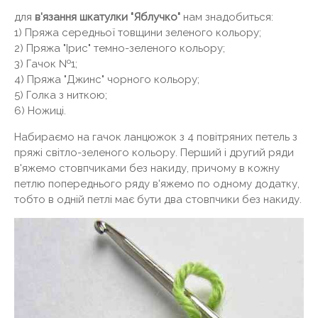
для
в'язання шкатулки "Яблучко"
нам знадобиться:
1) Пряжа середньої товщини зеленого кольору;
2) Пряжа "Ірис" темно-зеленого кольору;
3) Гачок №1;
4) Пряжа "Джинс" чорного кольору;
5) Голка з ниткою;
6) Ножиці.
Набираємо на гачок ланцюжок з 4 повітряних петель з
пряжі світло-зеленого кольору. Перший і другий ряди
в'яжемо стовпчиками без накиду, причому в кожну
петлю попереднього ряду в'яжемо по одному додатку,
тобто в одній петлі має бути два стовпчики без накиду.