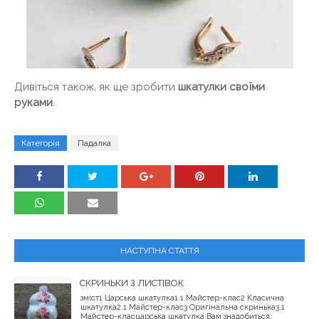
Дивіться також, як ще зробити
шкатулки своїми
руками
.
Категорія
Падалка
НАСТУПНА СТАТТЯ
СКРИНЬКИ З ЛИСТІВОК
зміст1 Царська шкатулка1.1 Майстер-клас2 Класична
шкатулка2.1 Майстер-клас3 Оригінальна скринька3.1
Майстер-класцарська шкатулка Вам знадобиться: