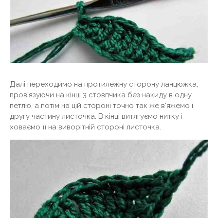
Далі переходимо на протилежну сторону ланцюжка,
пров'язуючи на кінці 3 стовпчика без накиду в одну
петлю, а потім на цій стороні точно так же в'яжемо і
другу частину листочка. В кінці витягуємо нитку і
ховаємо її на виворітній стороні листочка.