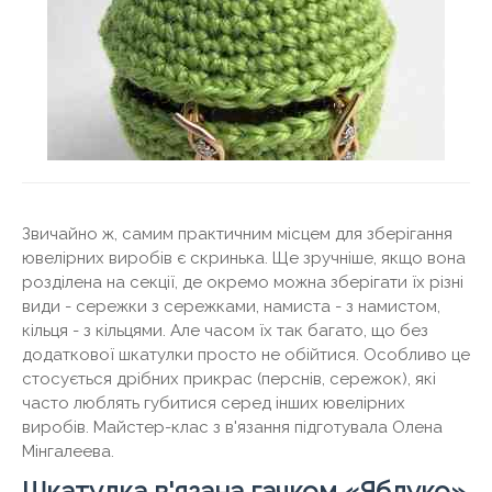
Звичайно ж, самим практичним місцем для зберігання
ювелірних виробів є скринька. Ще зручніше, якщо вона
розділена на секції, де окремо можна зберігати їх різні
види - сережки з сережками, намиста - з намистом,
кільця - з кільцями. Але часом їх так багато, що без
додаткової шкатулки просто не обійтися. Особливо це
стосується дрібних прикрас (перснів, сережок), які
часто люблять губитися серед інших ювелірних
виробів. Майстер-клас з в'язання підготувала Олена
Мінгалеева.
Шкатулка в'язана гачком «Яблуко»