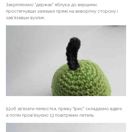
Закріплюємо "держак" яблука до вершини,
простягнувши залишки пряжі на виворітну сторону і
зав'язавши вузлик.
Щоб зв'язати пелюстка, пряжу "Ірис" складаємо вдвічі,
а потім пров'язуємо 13 повітряних петель.