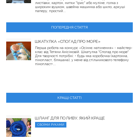
листівки, картон, нитки "Ірис" або муліне, голка з
широким вушком, швейна машинка або шило, аркуші
паперу, простий...
ПОПЕРЕДНЯ СТАТТЯ
ШКАТУЛКА «СПОГАД ПРО МОРЕ»
Перша робота на конкурс «Осіннє натхнення» - майстер-
клас від Тетяни Анісімовій. Шкатулка "Спогад про море"
Для творчості потрібні: • будь-яка коробочка (картонна,
пінопласт, бляшана), у мене від стільникового телефону
пінопласт•...
КРАЩІ СТАТТІ
ШЛАНГ ДЛЯ ПОЛИВУ, ЯКИЙ КРАЩЕ
СВОЇМИ РУКАМИ