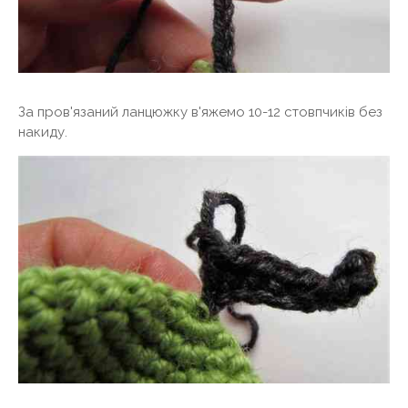
За пров'язаний ланцюжку в'яжемо 10-12 стовпчиків без
накиду.